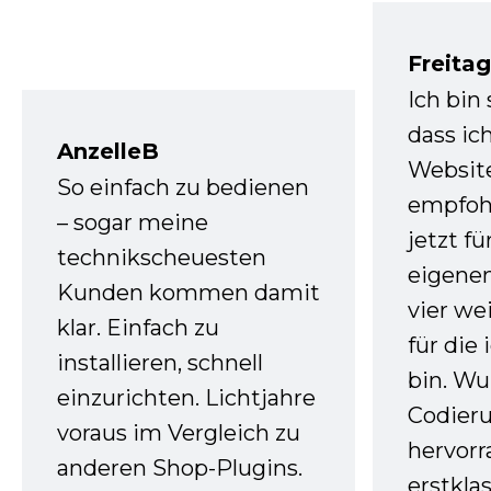
Freita
Ich bin
dass ic
AnzelleB
Websit
So einfach zu bedienen
empfoh
– sogar meine
jetzt f
technikscheuesten
eigenen
Kunden kommen damit
vier we
klar. Einfach zu
für die
installieren, schnell
bin. W
einzurichten. Lichtjahre
Codieru
voraus im Vergleich zu
hervor
anderen Shop-Plugins.
erstkla