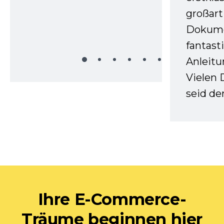
großart
Dokume
fantast
Anleitu
Vielen 
seid d
Ihre E-Commerce-
Träume beginnen hier