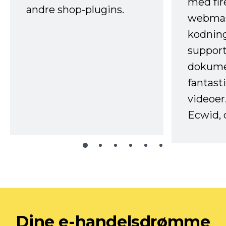
med fir
andre shop-plugins.
webmas
kodnin
support
dokume
fantast
videoer
Ecwid, 
Dine e-handelsdrømme