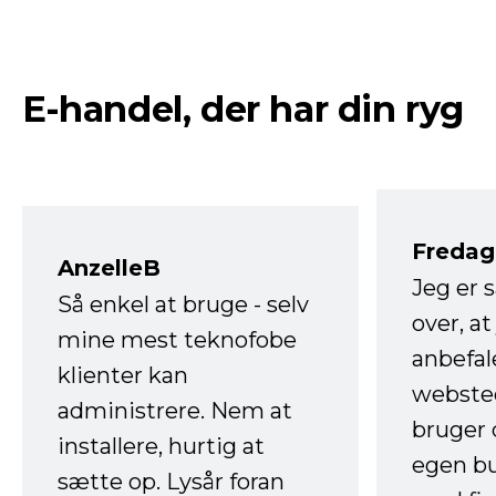
E-handel, der har din ryg
Fredag 
AnzelleB
Jeg er 
Så enkel at bruge - selv
over, at
mine mest teknofobe
anbefal
klienter kan
websted
administrere. Nem at
bruger 
installere, hurtig at
egen b
sætte op. Lysår foran