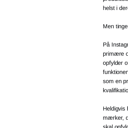
helst i de
Men tinge
På Instag
primære o
opfylder o
funktionen
som en pr
kvalifika
Heldigvis 
mærker, de
skal opfyl