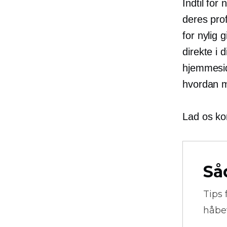
Indtil for
deres pro
for nylig 
direkte i 
hjemmeside
hvordan ma
Lad os k
Så
Tips 
håbe