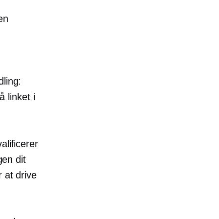
en
ling:
 linket i
alificerer
gen dit
 at drive