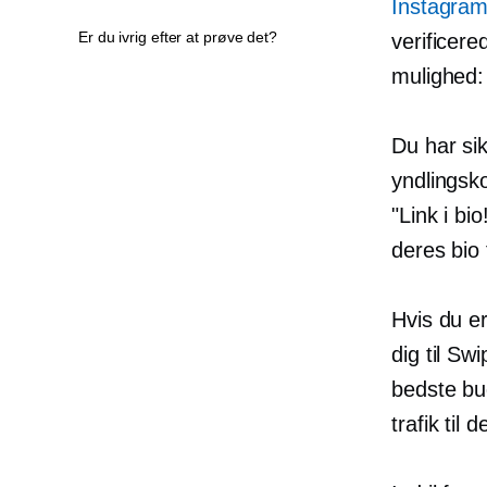
Instagra
Er du ivrig efter at prøve det?
verificere
mulighed: 
Du har sik
yndlingsko
"Link i bio
deres bio 
Hvis du er
dig til Sw
bedste bud
trafik til