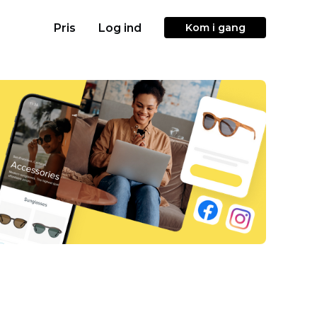
Pris
Log ind
Kom i gang