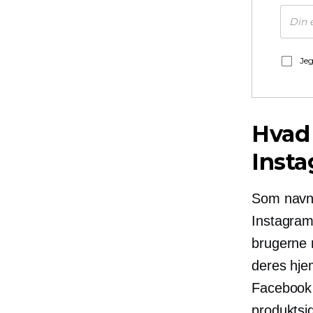
Jeg
Hvad 
Inst
Som navnet
Instagram
brugerne mu
deres hje
Facebook e
produktsid