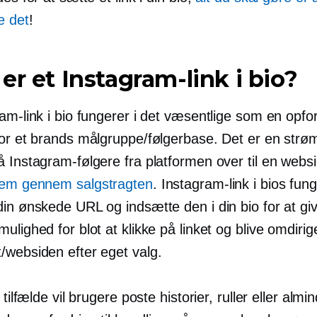
e det
!
er et Instagram-link i bio?
am-link i bio fungerer i det væsentlige som en opford
for et brands målgruppe/følgerbase. Det er en strøm
 Instagram-følgere fra platformen over til en webs
dem gennem salgstragten
. Instagram-link i bios fun
din ønskede URL og indsætte den i din bio for at gi
ulighed for blot at klikke på linket og blive omdiriger
/websiden efter eget valg.
 tilfælde vil brugere poste historier, ruller eller almi