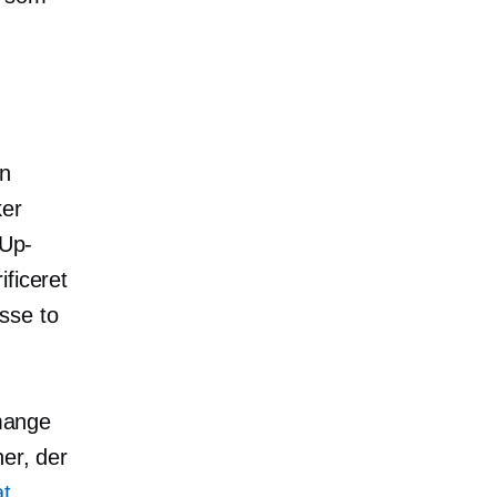
en
ker
 Up-
ficeret
sse to
 mange
er, der
at