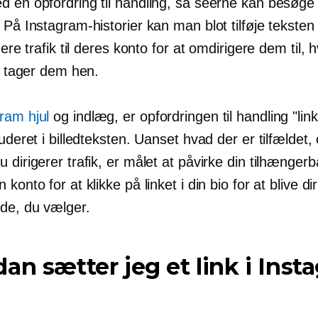
 en opfordring til handling, så seerne kan besøge l
 På Instagram-historier kan man blot tilføje teksten "
igere trafik til deres konto for at omdirigere dem til, 
io tager dem hen.
ram hjul
og indlæg, er opfordringen til handling "link 
luderet i billedteksten. Uanset hvad der er tilfældet,
 dirigerer trafik, er målet at påvirke din tilhængerba
konto for at klikke på linket i din bio for at blive diri
de, du vælger.
an sætter jeg et link i Inst