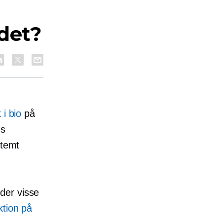
 det?
k i bio
på
ds
stemt
der visse
tion på