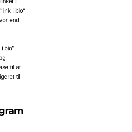
inket i
link i bio"
hvor end
i bio"
 og
se til at
geret til
agram