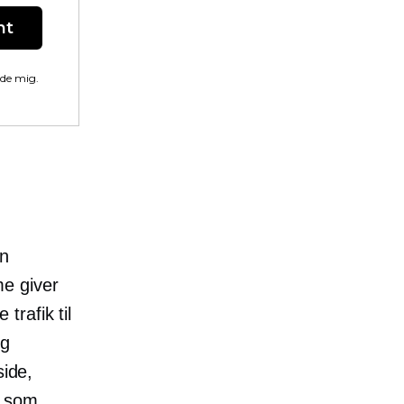
nt
lde mig.
in
me giver
 trafik til
og
side,
d som