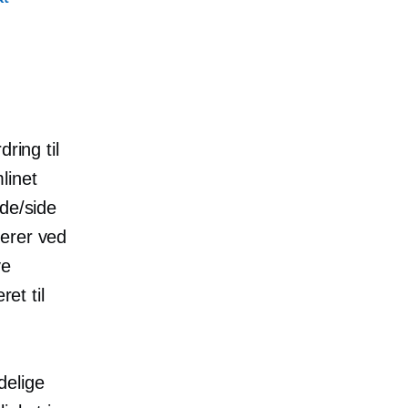
ring til
linet
ide/side
gerer ved
ve
et til
ndelige