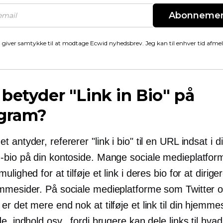
Abonneme
 giver samtykke til at modtage Ecwid nyhedsbrev. Jeg kan til enhver tid afme
betyder "Link in Bio" på
agram?
 antyder, refererer "link i bio" til en URL indsat i d
-bio på din kontoside. Mange sociale medieplatfor
lighed for at tilføje et link i deres bio for at dirigere
mmesider. På sociale medieplatforme som Twitter 
r det mere end nok at tilføje et link til din hjemme
e, indhold osv., fordi brugere kan dele links til hva