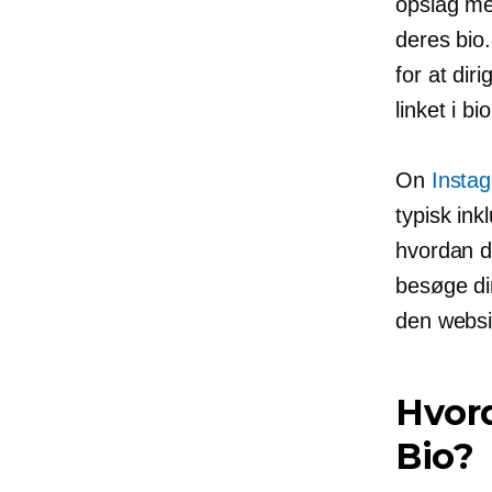
opslag med
deres bio.
for at dir
linket i b
On
Instag
typisk ink
hvordan du
besøge din 
den websi
Hvord
Bio?