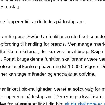
res opslag.
ne fungerer lidt anderledes på Instagram.
ram fungerer Swipe Up-funktionen stort set som d
pfordring til handling for brands. Men mange mær
fte ikke de kriterier, der kræves for at bruge Swipe
. For at bruge denne funktion skal brands være veri
ofessionel konto og have mindst 10,000 følgere. Di
tioner kan tage måneder og endda år at opfylde.
har linket i bio-muligheden været et solidt valg for
r opererer på Instagram. Der er ingen kvalifikation
des for at sætte et link i din bio;
alt du skal gøre er 