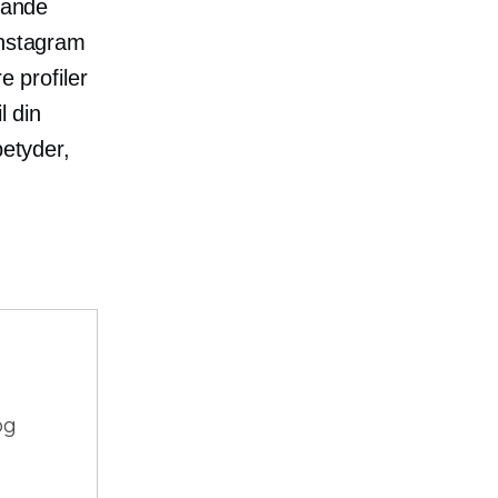
brande
Instagram
e profiler
l din
betyder,
og