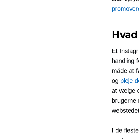
promover
Hvad 
Et Instagr
handling 
måde at få
og
pleje 
at vælge 
brugerne m
webstedet
I de fleste