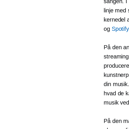
sangen. I 
linje med
kernedel 
og
Spotify
På den a
streaming
producere 
kunstnerp
din musik.
hvad de k
musik ved 
På den måd