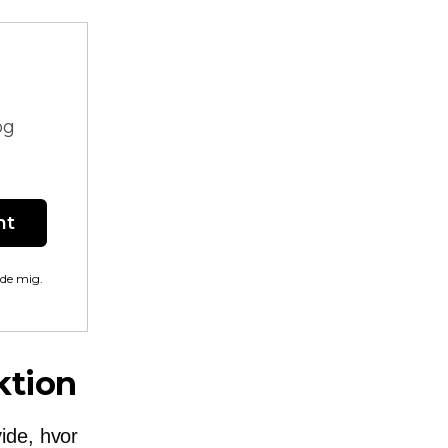
og
nt
lde mig.
ktion
ide, hvor