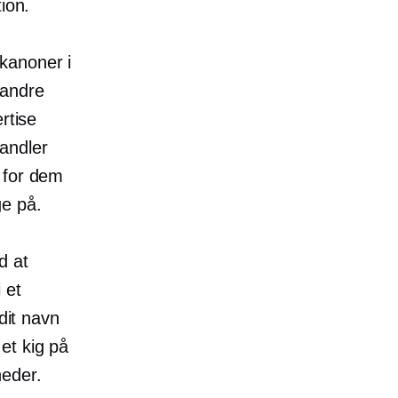
ion.
kanoner i
 andre
rtise
andler
d for dem
ge på.
d at
 et
dit navn
et kig på
heder.