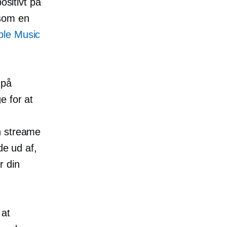
ositivt på
 som en
ple Music
 på
e for at
n streame
de ud af,
r din
 at