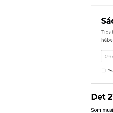
Så
Tips 
håbe
Jeg
Det 2
Som musik