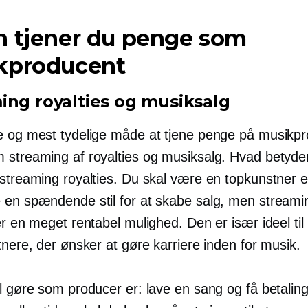
n tjener du penge som
kproducent
ing royalties og musiksalg
e og mest tydelige måde at tjene penge på musikpr
 streaming af royalties og musiksalg. Hvad betyde
streaming royalties. Du skal være en topkunstner el
 en spændende stil for at skabe salg, men streami
er en meget rentabel mulighed. Den er især ideel ti
tnere, der ønsker at gøre karriere inden for musik.
l gøre som producer er: lave en sang og få betaling