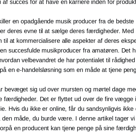
 af succes for at have en karriere inden for produkt
iller en
opadgående
musik producer fra de bedste 
er deres evne til at sælge deres færdigheder. Med
 til at kommercialisere alle aspekter af deres ekspe
 den succesfulde musikproducer fra amatøren. Det h
hvordan
velbevandret
de har potentialet til rådighe
 på en e-handelsløsning som en måde at tjene pen
r bevæget sig ud over
mursten og mørtel
dage me
 færdigheder. Det er flyttet ud over de fire vægge i
e. Hvis du ikke er online, får du sandsynligvis ikke 
 den måde, du burde være. I denne artikel tager vi 
orpå en producent kan tjene penge på sine færdig