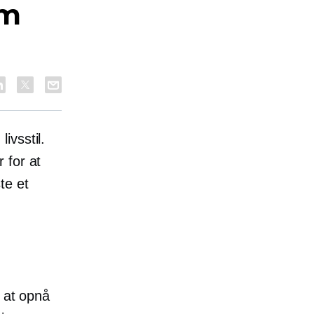
om
ivsstil.
 for at
te et
e at opnå