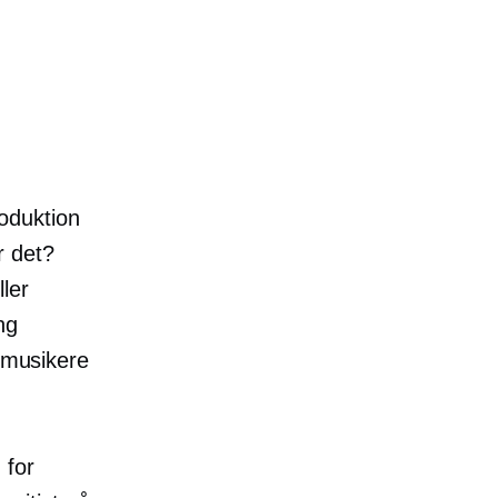
oduktion
r det?
ler
ng
l musikere
 for