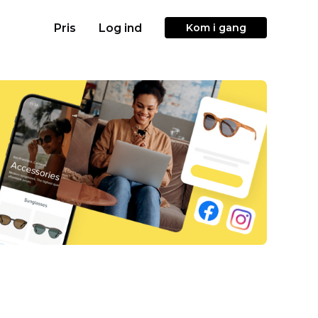
Pris
Log ind
Kom i gang