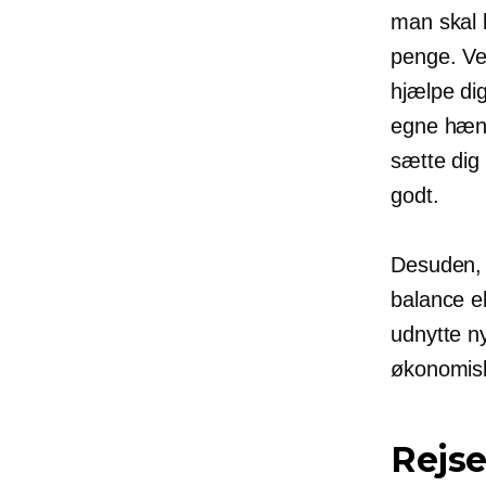
man skal l
penge. Ver
hjælpe di
egne hænd
sætte dig
godt.
Desuden, 
balance el
udnytte ny
økonomisk
Rejse