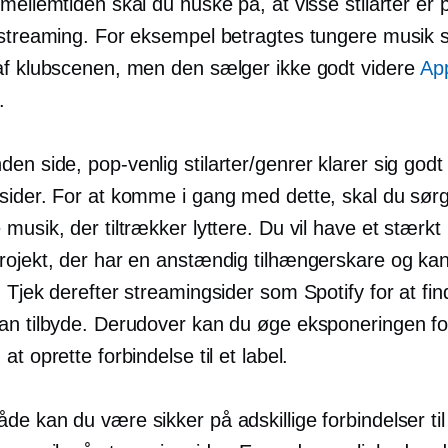
mellemtiden skal du huske på, at visse stilarter er p
 streaming. For eksempel betragtes tungere musik
af klubscenen, men den sælger ikke godt videre
Ap
.
nden side,
pop-venlig
stilarter/genrer klarer sig godt
sider. For at komme i gang med dette, skal du sørg
musik, der tiltrækker lyttere. Du vil have et stærkt
rojekt, der har en anstændig tilhængerskare og ka
 Tjek derefter streamingsider som Spotify for at fin
an tilbyde. Derudover kan du øge eksponeringen fo
at oprette forbindelse til et label.
e kan du være sikker på adskillige forbindelser til