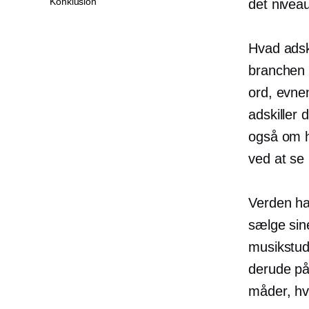
Konklusion
det niveau
Hvad adsk
branchen 
ord, evnen
adskiller
også om 
ved at se
Verden ha
sælge sine
musikstudi
derude på
måder, hv