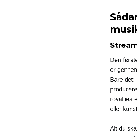
Såda
musi
Stream
Den først
er gennem
Bare det: 
producere
royalties 
eller kuns
Alt du ska