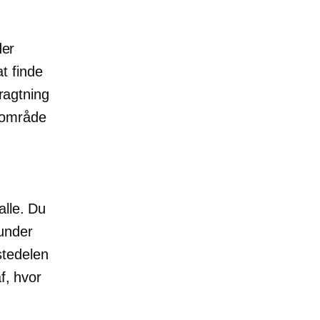
der
t finde
tragtning
 område
alle. Du
runder
stedelen
f, hvor