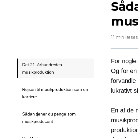
Såd
mus
11 min læses
For nogle
Det 21. århundredes
Og for en
musikproduktion
forvandle 
Rejsen til musikproduktion som en
lukrativt 
karriere
En af de m
Sådan tjener du penge som
musikprodu
musikproducent
produktion