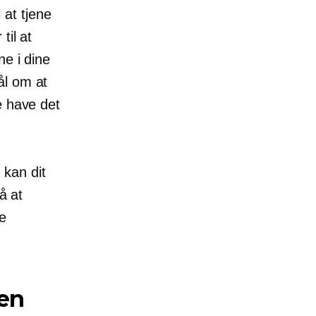
l at tjene
til at
e i dine
ål om at
e have det
kan dit
å at
de
 en