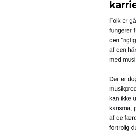
karri
Folk er gå
fungerer 
den "rigti
af den hå
med musik
Der er do
musikprod
kan ikke 
karisma, 
af ​​de fæ
fortrolig 