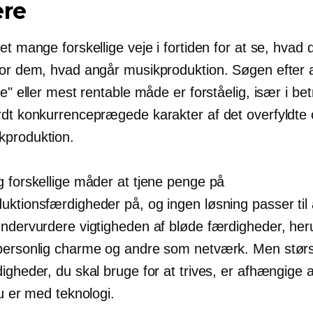
ere
et mange forskellige veje i fortiden for at se, hvad 
for dem, hvad angår musikproduktion. Søgen efter a
ge" eller mest rentable måde er forståelig, især i be
rdt konkurrenceprægede karakter af det overfyldte
produktion.
g forskellige måder at tjene penge på
uktionsfærdigheder på, og ingen løsning passer til 
undervurdere vigtigheden af ​​bløde færdigheder, he
personlig charme og andre som netværk. Men stør
rdigheder, du skal bruge for at trives, er afhængige a
du er med teknologi.