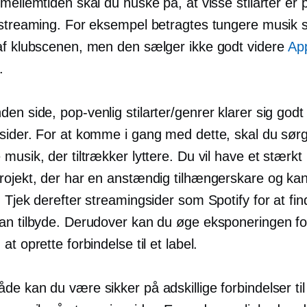
mellemtiden skal du huske på, at visse stilarter er p
 streaming. For eksempel betragtes tungere musik
af klubscenen, men den sælger ikke godt videre
Ap
.
nden side,
pop-venlig
stilarter/genrer klarer sig godt
sider. For at komme i gang med dette, skal du sørg
musik, der tiltrækker lyttere. Du vil have et stærkt
rojekt, der har en anstændig tilhængerskare og ka
 Tjek derefter streamingsider som Spotify for at fin
an tilbyde. Derudover kan du øge eksponeringen fo
at oprette forbindelse til et label.
e kan du være sikker på adskillige forbindelser til