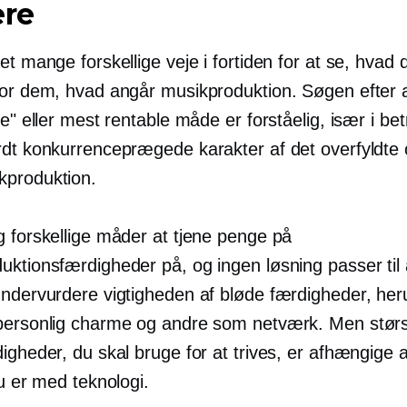
ere
et mange forskellige veje i fortiden for at se, hvad 
for dem, hvad angår musikproduktion. Søgen efter a
ge" eller mest rentable måde er forståelig, især i be
rdt konkurrenceprægede karakter af det overfyldte
produktion.
g forskellige måder at tjene penge på
uktionsfærdigheder på, og ingen løsning passer til 
undervurdere vigtigheden af ​​bløde færdigheder, he
personlig charme og andre som netværk. Men stør
rdigheder, du skal bruge for at trives, er afhængige a
du er med teknologi.