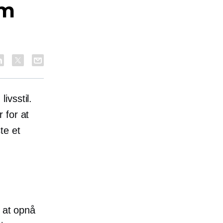
om
ivsstil.
 for at
te et
e at opnå