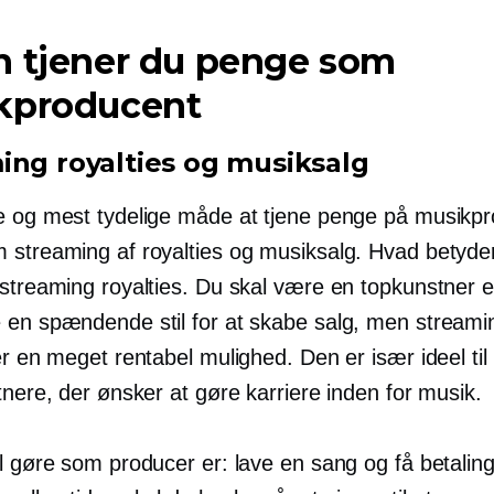
n tjener du penge som
kproducent
ing royalties og musiksalg
e og mest tydelige måde at tjene penge på musikpr
 streaming af royalties og musiksalg. Hvad betyde
streaming royalties. Du skal være en topkunstner el
 en spændende stil for at skabe salg, men streami
er en meget rentabel mulighed. Den er især ideel ti
tnere, der ønsker at gøre karriere inden for musik.
l gøre som producer er: lave en sang og få betaling