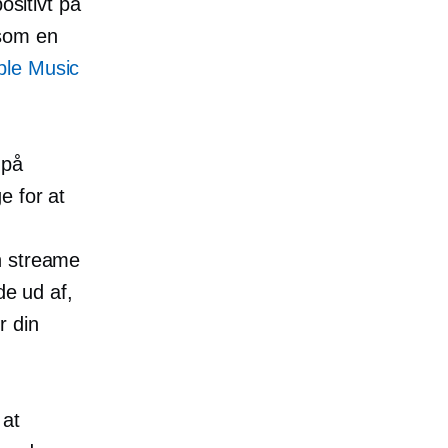
ositivt på
 som en
ple Music
 på
e for at
n streame
de ud af,
r din
 at