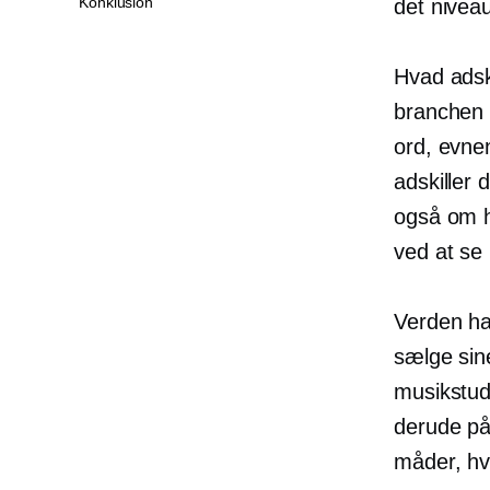
Konklusion
det niveau
Hvad adsk
branchen 
ord, evnen
adskiller
også om 
ved at se
Verden ha
sælge sine
musikstudi
derude på
måder, hv