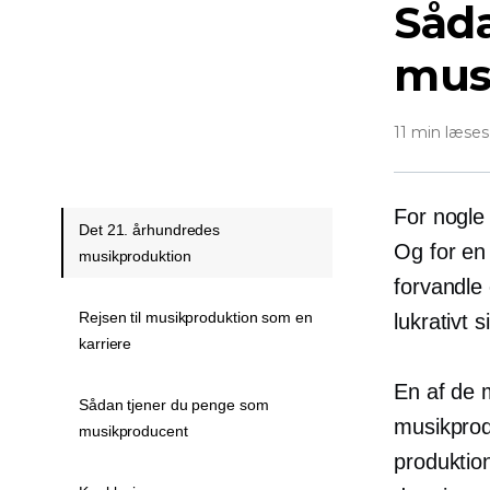
Såd
mus
11 min læses
For nogle
Det 21. århundredes
Og for en
musikproduktion
forvandle 
Rejsen til musikproduktion som en
lukrativt 
karriere
En af de m
Sådan tjener du penge som
musikprodu
musikproducent
produktion