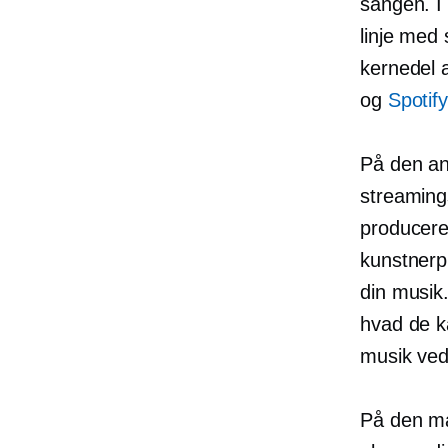
sangen. I 
linje med
kernedel 
og
Spotify
På den a
streaming
producere 
kunstnerp
din musik.
hvad de k
musik ved 
På den måd