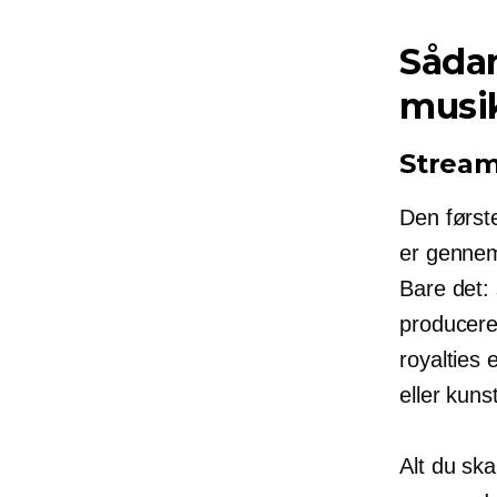
Såda
musi
Stream
Den først
er gennem
Bare det: 
producere
royalties 
eller kuns
Alt du ska