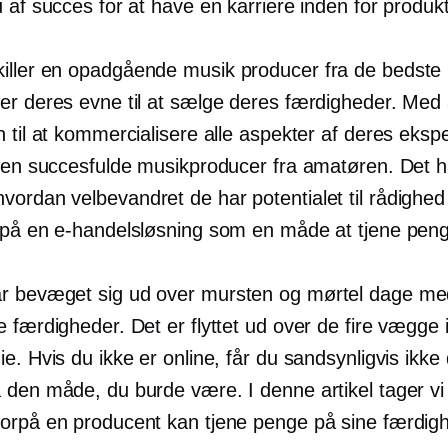
 af succes for at have en karriere inden for produkt
iller en
opadgående
musik producer fra de bedste 
er deres evne til at sælge deres færdigheder. Med
 til at kommercialisere alle aspekter af deres ekspe
 den succesfulde musikproducer fra amatøren. Det h
hvordan
velbevandret
de har potentialet til rådighe
 på en e-handelsløsning som en måde at tjene pen
r bevæget sig ud over
mursten og mørtel
dage me
 færdigheder. Det er flyttet ud over de fire vægge i
e. Hvis du ikke er online, får du sandsynligvis ikke 
 den måde, du burde være. I denne artikel tager vi 
orpå en producent kan tjene penge på sine færdig