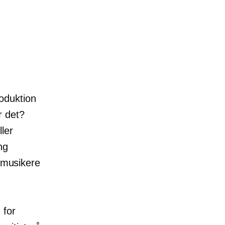
oduktion
r det?
ler
ng
l musikere
 for