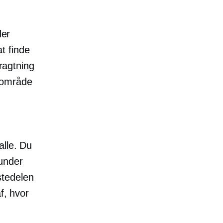
der
t finde
tragtning
 område
alle. Du
runder
stedelen
f, hvor