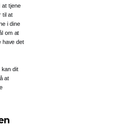
l at tjene
til at
e i dine
ål om at
e have det
kan dit
å at
de
 en