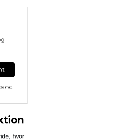
og
nt
lde mig.
ktion
ide, hvor