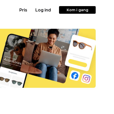
Pris
Log ind
Kom i gang