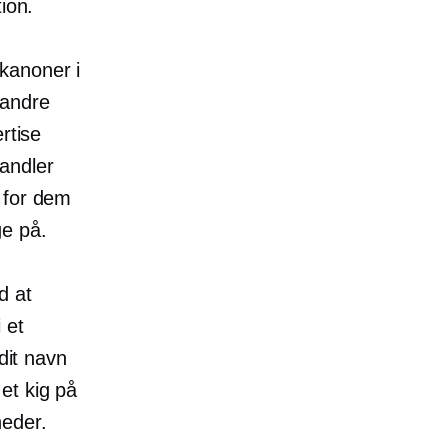
ion.
kanoner i
 andre
rtise
andler
d for dem
ge på.
d at
 et
dit navn
et kig på
heder.