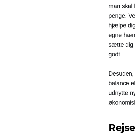
man skal l
penge. Ver
hjælpe di
egne hænd
sætte dig
godt.
Desuden, 
balance el
udnytte ny
økonomisk
Rejse