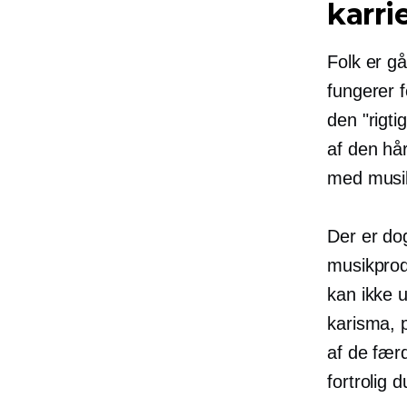
karri
Folk er gå
fungerer 
den "rigti
af den hå
med musik
Der er do
musikprod
kan ikke 
karisma, 
af ​​de fæ
fortrolig 