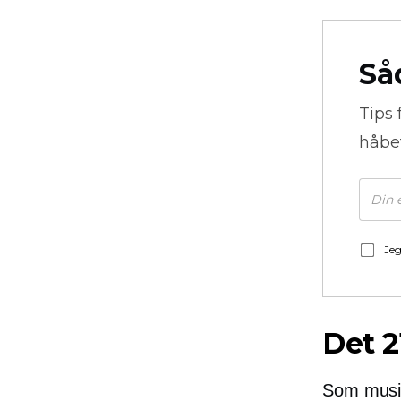
Så
Tips 
håbe
Jeg
Det 2
Som musik