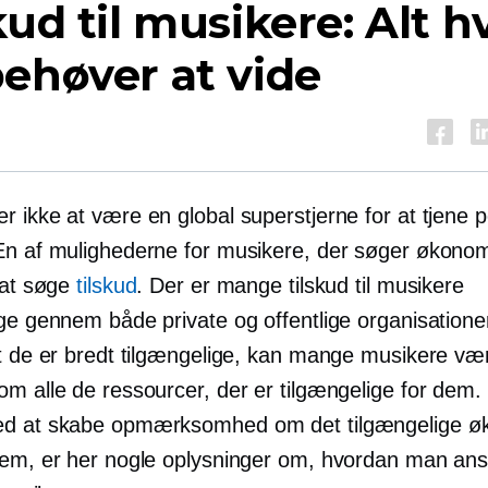
kud til musikere: Alt h
ehøver at vide
r ikke at være en global superstjerne for at tjene
En af mulighederne for musikere, der søger økono
 at søge
tilskud
. Der er mange tilskud til musikere
ige gennem både private og offentlige organisatione
at de er bredt tilgængelige, kan mange musikere væ
m alle de ressourcer, der er tilgængelige for dem. 
ed at skabe opmærksomhed om det tilgængelige ø
tem, er her nogle oplysninger om, hvordan man an