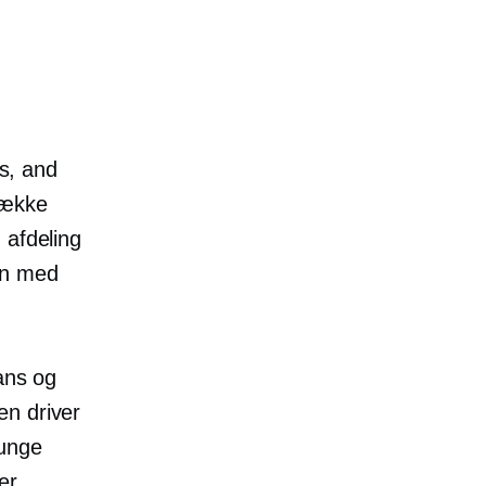
s, and
række
 afdeling
on med
ans og
en driver
 unge
er,