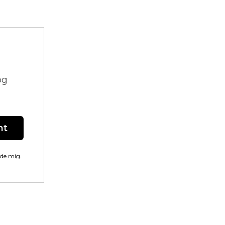
og
nt
lde mig.