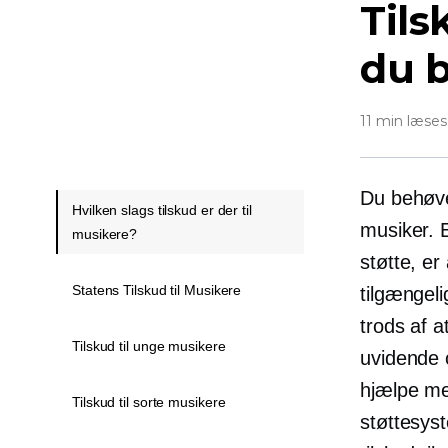
Tils
du b
11 min læses
Du behøve
Hvilken slags tilskud er der til
musiker. 
musikere?
støtte, er
Statens Tilskud til Musikere
tilgængel
trods af 
Tilskud til unge musikere
uvidende o
hjælpe m
Tilskud til sorte musikere
støttesys