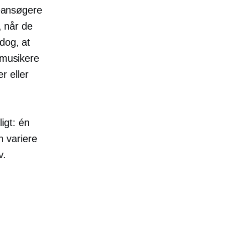
teansøgere
, når de
dog, at
 musikere
er eller
t: ​​én
 variere
v.