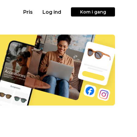
Pris
Log ind
Kom i gang