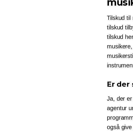
musi
Tilskud ti
tilskud til
tilskud he
musikere,
musikersti
instrumen
Er der 
Ja, der er
agentur u
programme
også give 