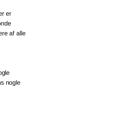
er er
onde
re af alle
ogle
ns nogle