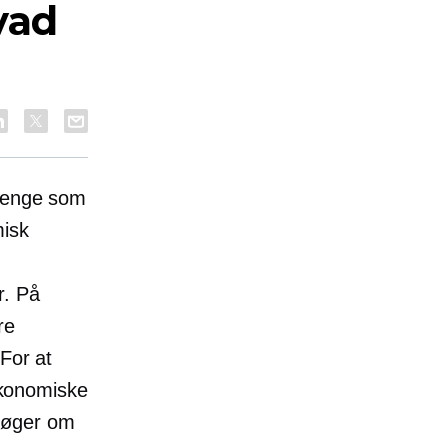
vad
 penge som
misk
r. På
re
For at
konomiske
søger om