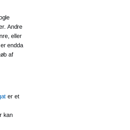
ogle
ter. Andre
re, eller
r er endda
køb af
gat
er et
r kan