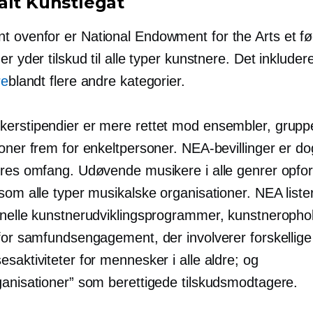
alt Kunstlegat
 ovenfor er National Endowment for the Arts et fø
er yder tilskud til alle typer kunstnere. Det inkluder
re
blandt flere andre kategorier.
erstipendier er mere rettet mod ensembler, grupp
oner frem for enkeltpersoner. NEA-bevillinger er do
eres omfang. Udøvende musikere i alle genrer opford
som alle typer musikalske organisationer. NEA lister
onelle kunstnerudviklingsprogrammer, kunstneropho
 for samfundsengagement, der involverer forskellig
saktiviteter for mennesker i alle aldre; og
ganisationer” som berettigede tilskudsmodtagere.