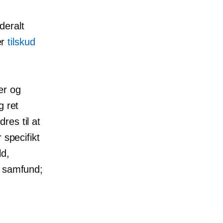
deralt
er
tilskud
er og
g ret
res til at
 specifikt
ld,
e samfund;