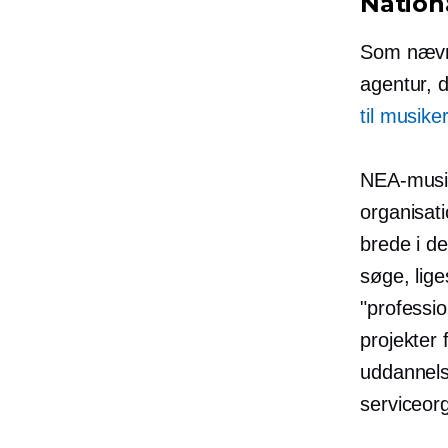
Nation
Som nævnt
agentur, d
til musike
NEA-musik
organisati
brede i d
søge, lige
"professi
projekter
uddannelse
serviceor