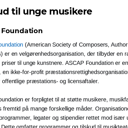
ud til unge musikere
 Foundation
undation
(American Society of Composers, Author
s) er en velgørenhedsorganisation, der tilbyder en 
g priser til unge kunstnere. ASCAP Foundation er en
, en
ikke-for-profit
præstationsrettighedsorganisati
 offentlige præstations- og licensaftaler.
dation er forpligtet til at støtte musikere, musikf
 fremtid på mange forskellige måder. Organisation
e programmer, legater og stipendier rettet mod især
 Dette omfatter programmer og tilskud til musikteat