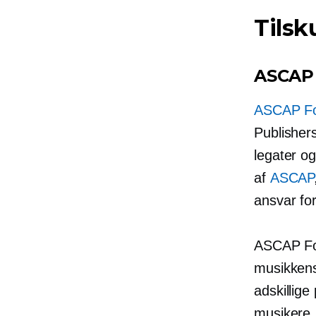
Tilsk
ASCAP
ASCAP Fo
Publisher
legater o
af
ASCAP
ansvar for
ASCAP Foun
musikkens
adskillig
musikere.