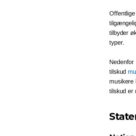
Offentlige
tilgængel
tilbyder ø
typer.
Nedenfor
tilskud
mu
musikere k
tilskud er
State