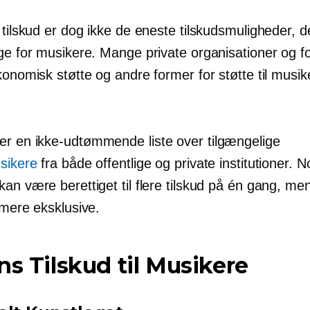
 tilskud er dog ikke de eneste tilskudsmuligheder, d
ige for musikere. Mange private organisationer og f
konomisk støtte og andre former for støtte til musike
 er en
ikke-udtømmende
liste over tilgængelige
sikere
fra både offentlige og private institutioner. N
an være berettiget til flere tilskud på én gang, me
 mere eksklusive.
ns Tilskud til Musikere