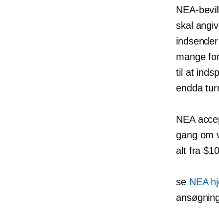
NEA-bevill
skal angiv
indsender
mange fors
til at inds
endda turn
NEA accep
gang om v
alt fra $1
se
NEA h
ansøgning