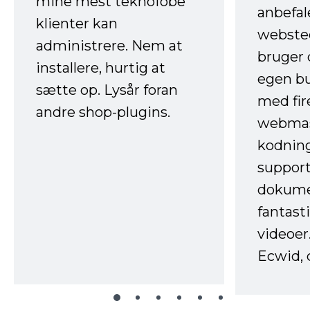
mine mest teknofobe
anbefal
klienter kan
websted
administrere. Nem at
bruger 
installere, hurtig at
egen b
sætte op. Lysår foran
med fir
andre shop-plugins.
webmas
kodnin
support
dokume
fantast
videoer
Ecwid, 