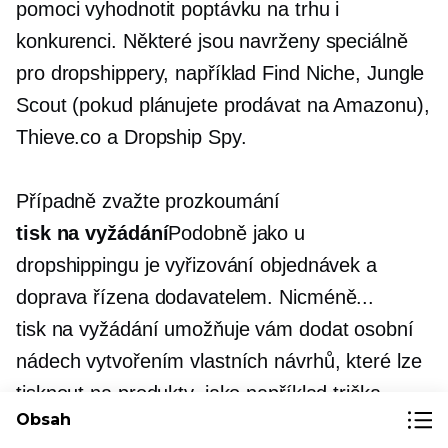
pomoci vyhodnotit poptávku na trhu i
konkurenci. Některé jsou navrženy speciálně
pro dropshippery, například Find Niche, Jungle
Scout (pokud plánujete prodávat na Amazonu),
Thieve.co a Dropship Spy.
Případně zvažte prozkoumání
tisk na vyžádání
Podobně jako u
dropshippingu je vyřizování objednávek a
doprava řízena dodavatelem. Nicméně...
tisk na vyžádání
umožňuje vám dodat osobní
nádech vytvořením vlastních návrhů, které lze
tisknout na produkty, jako například
trička,
Obsah
hrnky, pouzdra na telefon a další. Nabídka