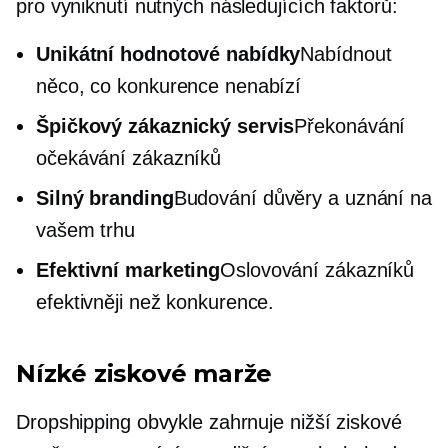
pro vyniknutí nutných následujících faktorů:
Unikátní hodnotové nabídky
Nabídnout
něco, co konkurence nenabízí
Špičkový zákaznický servis
Překonávání
očekávání zákazníků
Silný branding
Budování důvěry a uznání na
vašem trhu
Efektivní marketing
Oslovování zákazníků
efektivněji než konkurence.
Nízké ziskové marže
Dropshipping obvykle zahrnuje nižší ziskové