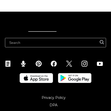
Ecwid
Ecwid
Ecwidi ajaveeb
Abikeskus
Privacy Policy
DPA