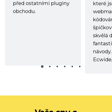
před ostatními pluginy
které j
obchodu.
webmas
kódování
špičkov
skvělá
fantast
návody.
Ecwide,