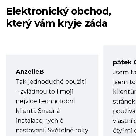
Elektronický obchod,
který vám kryje záda
pátek 
AnzelleB
Jsem ta
Tak jednoduché použití
jsem to
– zvládnou to i moji
klient
nejvíce technofobní
stránek 
klienti. Snadná
používá
instalace, rychlé
vlastní
nastavení. Světelné roky
čtyřmi 