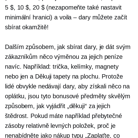
5 $, 10 $, 20 $ (nezapomeňte také nastavit
minimální hranici) a voila – dary můžete začít
sbírat okamžitě!
Dalším způsobem, jak sbírat dary, je dát svým
zákazníkům něco výměnou za jejich peníze
navíc. Například:
trička,
kelímky, magnety
nebo jen a
Děkuji
tapety na plochu. Protože
lidé obvykle nedávají dary, aby získali něco na
oplátku, jsou tyto bonusové předměty skvělým
způsobem, jak vyjádřit „děkuji“ za jejich
štědrost. Pokud máte například přebytečné
zásoby relativně levných položek, proč je
nenabídněte jako nákup typu „Zaplaťte, co