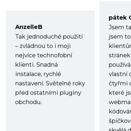
pátek 
AnzelleB
Jsem ta
Tak jednoduché použití
jsem to
– zvládnou to i moji
klient
nejvíce technofobní
stránek 
klienti. Snadná
používá
instalace, rychlé
vlastní
nastavení. Světelné roky
čtyřmi 
před ostatními pluginy
které j
obchodu.
webmas
kódování
špičkov
skvělá