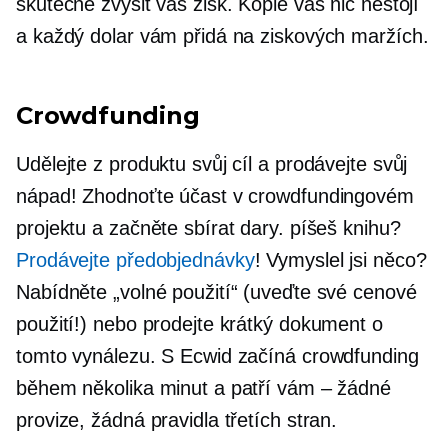
skutečně zvýšit váš zisk. Kopie vás nic nestojí
a každý dolar vám přidá na ziskových maržích.
Crowdfunding
Udělejte z produktu svůj cíl a prodávejte svůj
nápad! Zhodnoťte účast v crowdfundingovém
projektu a začněte sbírat dary. píšeš knihu?
Prodávejte předobjednávky
! Vymyslel jsi něco?
Nabídněte „volné použití“ (uveďte své cenové
použití!) nebo prodejte krátký dokument o
tomto vynálezu. S Ecwid začíná crowdfunding
během několika minut a patří vám – žádné
provize, žádná pravidla třetích stran.