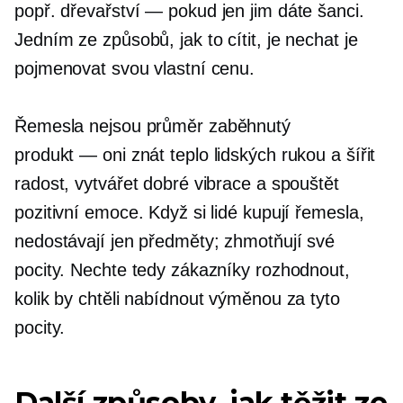
popř.
dřevařství — pokud
jen jim dáte šanci.
Jedním ze způsobů, jak to cítit, je nechat je
pojmenovat svou vlastní cenu.
Řemesla nejsou průměr
zaběhnutý
produkt — oni
znát teplo lidských rukou a šířit
radost, vytvářet dobré vibrace a spouštět
pozitivní emoce. Když si lidé kupují řemesla,
nedostávají jen předměty; zhmotňují své
pocity. Nechte tedy zákazníky rozhodnout,
kolik by chtěli nabídnout výměnou za tyto
pocity.
Další způsoby, jak těžit ze