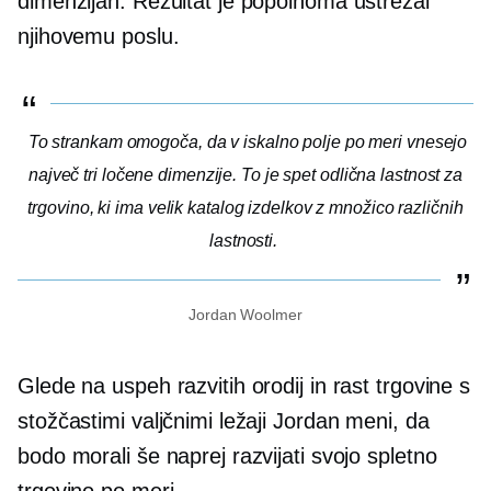
dimenzijah. Rezultat je popolnoma ustrezal
njihovemu poslu.
To strankam omogoča, da v iskalno polje po meri vnesejo
največ tri ločene dimenzije. To je spet odlična lastnost za
trgovino, ki ima velik katalog izdelkov z množico različnih
lastnosti.
Jordan Woolmer
Glede na uspeh razvitih orodij in rast trgovine s
stožčastimi valjčnimi ležaji Jordan meni, da
bodo morali še naprej razvijati svojo spletno
trgovino po meri.