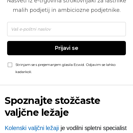
Nasveti iz
e-trgovina
strokovnjaki za lastnike
malih podjetij in ambiciozne podjetnike.
Prijavi se
Strinjam se s prejemanjem glasila Ecwid. Odjavim se lahko
kadarkoli.
Spoznajte stožčaste
valjčne ležaje
Kolenski valjčni ležaji
je vodilni spletni specialist