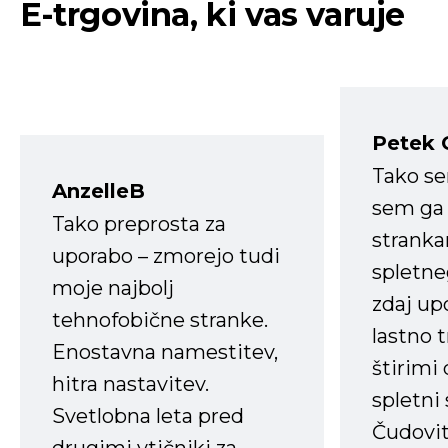
E-trgovina, ki vas varuje
Petek 
Tako s
AnzelleB
sem ga 
Tako preprosta za
strank
uporabo – zmorejo tudi
spletne
moje najbolj
zdaj up
tehnofobične stranke.
lastno 
Enostavna namestitev,
štirimi
hitra nastavitev.
spletni
Svetlobna leta pred
Čudovit
drugimi vtičniki za