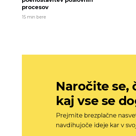
poenostavitev poslovnih
procesov
15 min bere
Naročite se, č
kaj vse se do
Prejmite brezplačne nasvete
navdihujoče ideje kar v svo