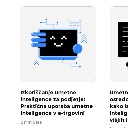
Izkoriščanje umetne
Umetna
inteligence za podjetje:
osredo
Praktična uporaba umetne
kako 
inteligence v e-trgovini
inteli
višjih 
2 min bere