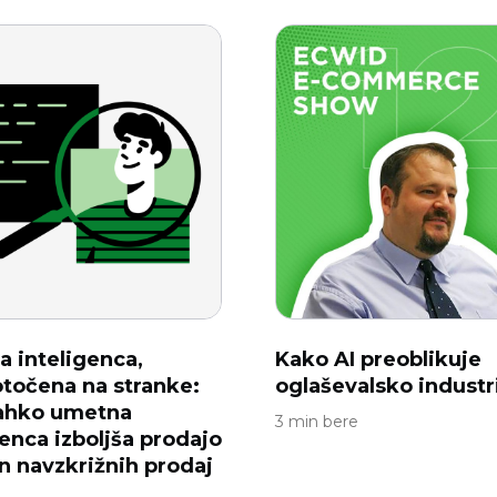
 inteligenca,
Kako AI preoblikuje
točena na stranke:
oglaševalsko industr
lahko umetna
3 min bere
genca izboljša prodajo
in navzkrižnih prodaj