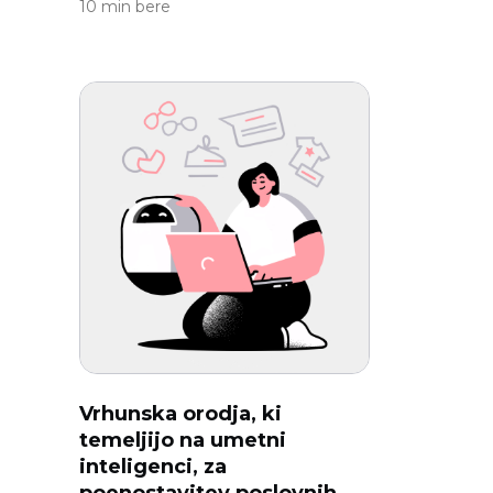
10 min bere
Vrhunska orodja, ki
temeljijo na umetni
inteligenci, za