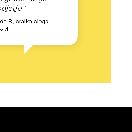
djetje."
da B., bralka bloga
wid