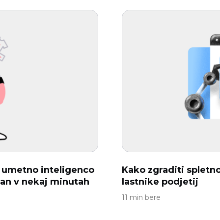
 z umetno inteligenco
Kako zgraditi spletn
tran v nekaj minutah
lastnike podjetij
11 min bere