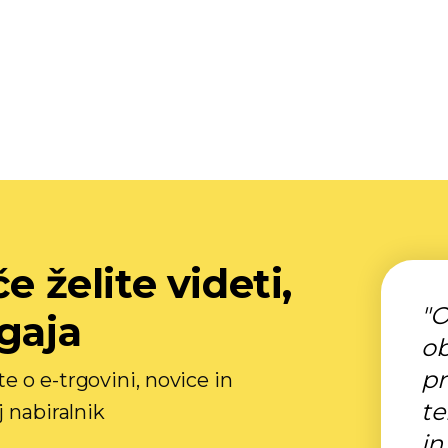
e želite videti,
"O
gaja
ob
pr
 o e-trgovini, novice in
te
j nabiralnik
in