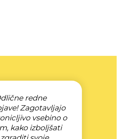
dlične redne
jave! Zagotavljajo
onicljivo vsebino o
m, kako izboljšati
 zgraditi svoje