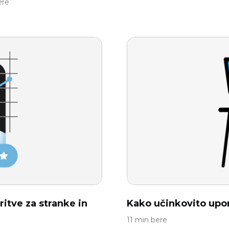
ere
itve za stranke in
Kako učinkovito upora
11 min bere