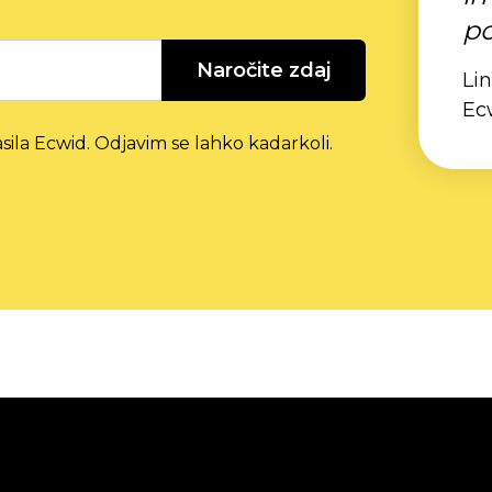
po
Naročite zdaj
Lin
Ec
sila Ecwid. Odjavim se lahko kadarkoli.