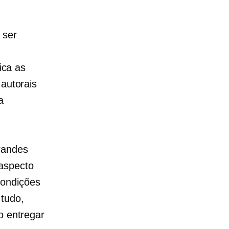
 ser
ica as
 autorais
a
randes
aspecto
condições
tudo,
o entregar