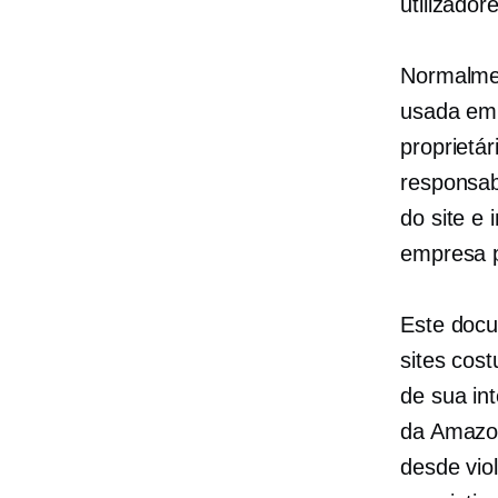
utilizador
Normalmen
usada em 
proprietár
responsab
do site e
empresa p
Este docu
sites cos
de sua in
da Amazon
desde vio