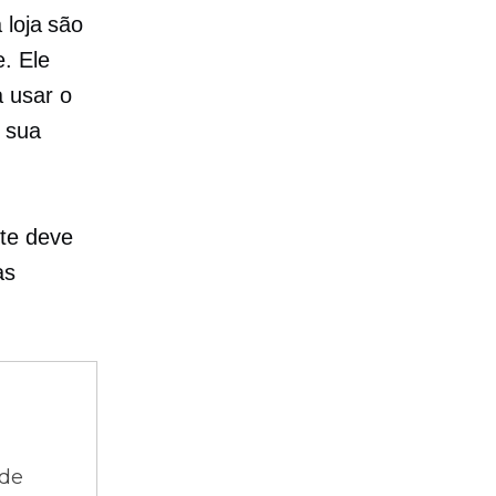
 loja são
. Ele
 usar o
, sua
te deve
as
 de