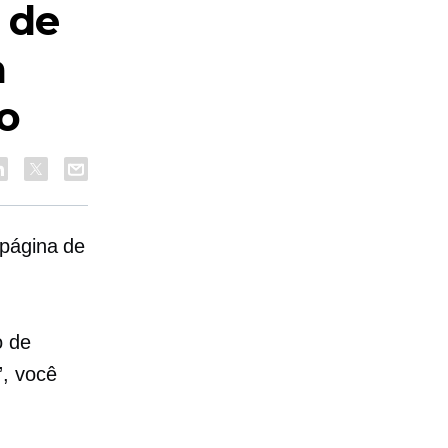
 de
a
o
 página de
o de
”, você