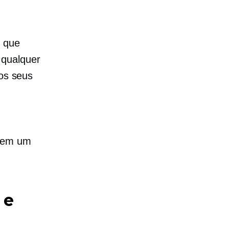
s que
 qualquer
 os seus
o em um
 e