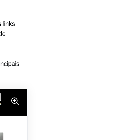
 links
 de
ncipais