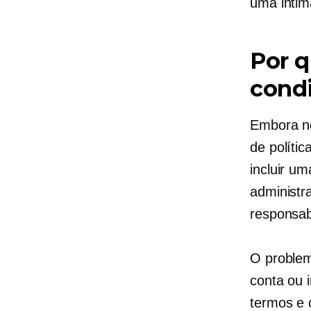
uma intim
Por q
condi
Embora no
de polític
incluir u
administr
responsabi
O problem
conta ou i
termos e 