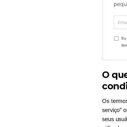
pequ
Eu 
qu
O que
condi
Os termos
serviço” o
seus usuá