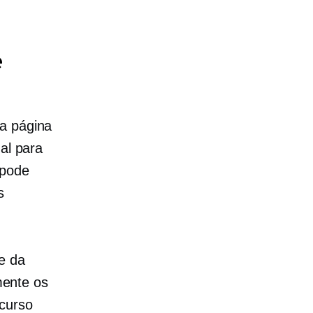
e
ma página
al para
 pode
s
e da
amente os
ecurso