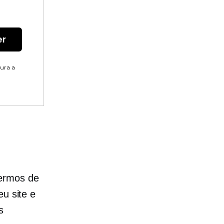
er
tura a
termos de
eu site e
s