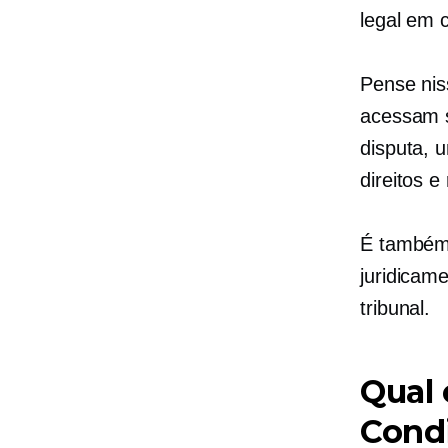
legal em c
Pense nis
acessam s
disputa, 
direitos e
É também 
juridicam
tribunal.
Qual 
Condi