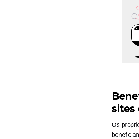
Benef
sites
Os propri
benefici