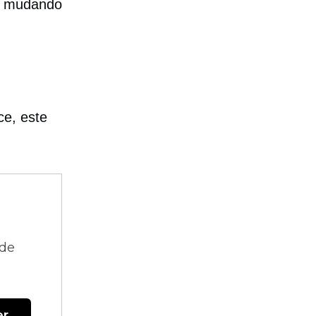
ão mudando
ce, este
 de
er