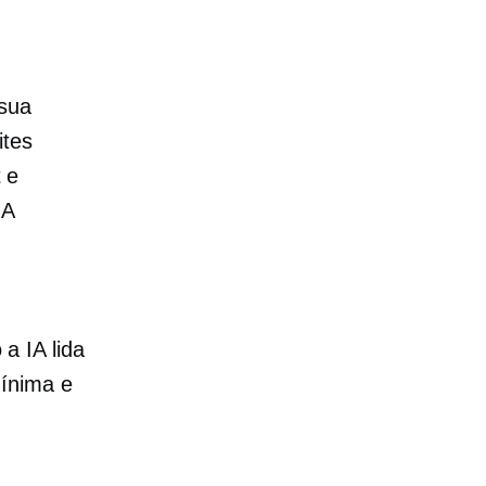
 sua
ites
 e
IA
o
a IA lida
mínima e