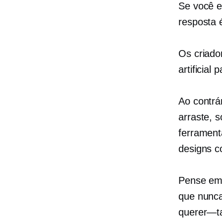
Se você e
resposta 
Os criado
artificial
Ao contrá
arraste, 
ferramenta
designs c
Pense em 
que nunca
querer—t