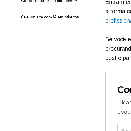
Como construir um site com IA
Entram em
a forma 
Crie um site com IA em minutos
profission
Se você e
procurand
post é pa
Co
Dica
pequ