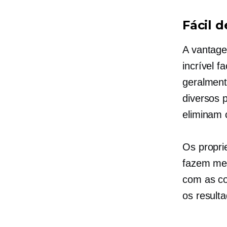
Fácil d
A vantage
incrível
fa
geralment
diversos 
eliminam 
Os propri
fazem
me
com as co
os result