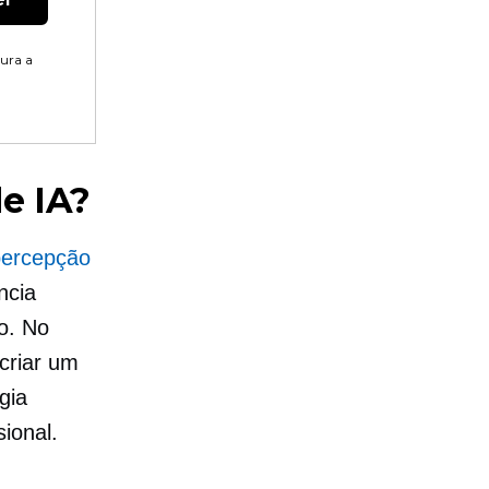
tura a
de IA?
percepção
ncia
o. No
criar um
gia
ional.