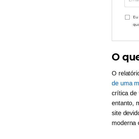
Eu 
qu
O que
O relatór
de uma ma
crítica d
entanto, 
site devi
moderna o