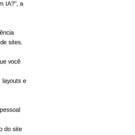
m IA?", a
gência
de sites.
que você
 layouts e
 pessoal
 do site