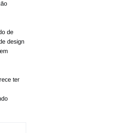
ção
do de
de design
 em
ece ter
ndo