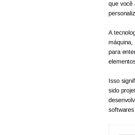
que você 
personali
A tecnolo
máquina, 
para ente
elementos
Isso sign
sido proj
desenvolv
softwares