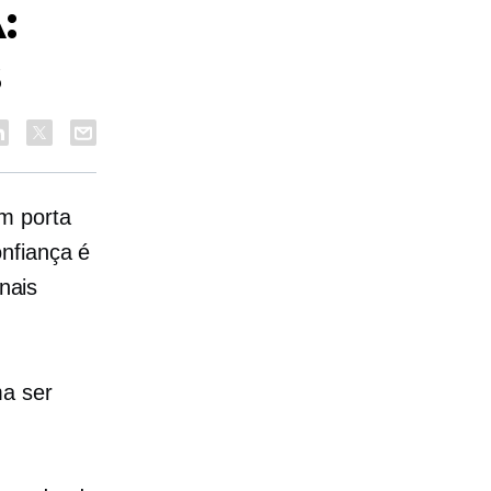
:
s
m porta
nfiança é
onais
ma ser