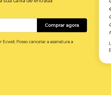
na sua caixa de entrada
Comprar agora
r Ecwid. Posso cancelar a assinatura a
L