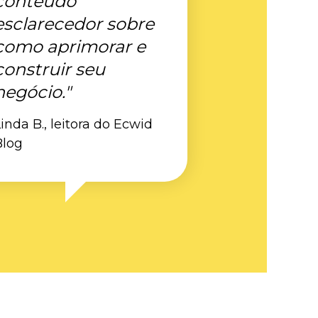
conteúdo
esclarecedor sobre
como aprimorar e
construir seu
negócio."
inda B., leitora do Ecwid
Blog