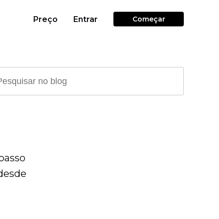
Preço
Entrar
Começar
 passo
 desde