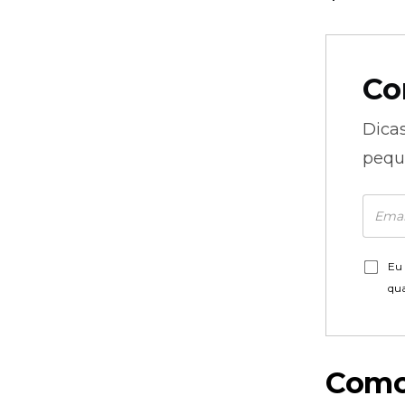
Co
Dica
pequ
Eu 
qu
Como