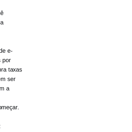
r
cê
ra
de e-
 por
bra taxas
em ser
om a
omeçar.
: