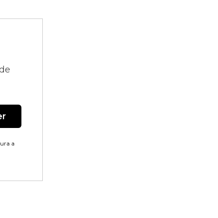
 de
er
tura a