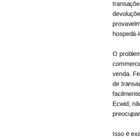
transaçõe
devoluçõe
provavelm
hospedá-l
O problem
commerce 
venda. Fe
de transa
facilment
Ecwid, nã
preocupa
Isso é ex