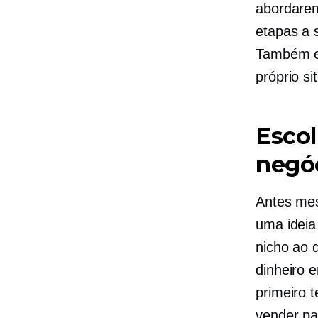
abordarem
etapas a 
Também e
próprio s
Escol
negó
Antes mes
uma ideia
nicho ao q
dinheiro 
primeiro 
vender pa