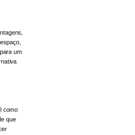
antagens,
 espaço,
r para um
rnativa
il como
de que
cer