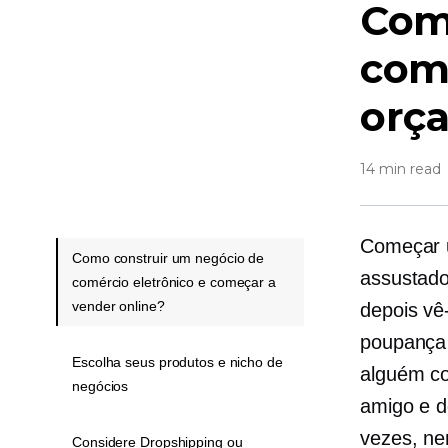
Com
com
orç
14 min read
Começar u
Como construir um negócio de
assustado
comércio eletrônico e começar a
vender online?
depois vê-
poupança 
Escolha seus produtos e nicho de
alguém co
negócios
amigo e d
vezes, ne
Considere Dropshipping ou