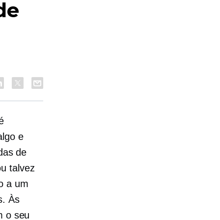
de
é
algo e
adas de
u talvez
do a um
s. Às
m o seu