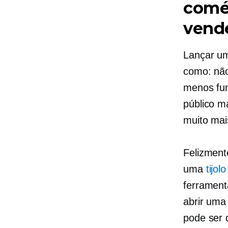
comér
vende
Lançar um
como: não
menos func
público m
muito mai
Felizmente
uma
tijo
ferrament
abrir uma
pode ser d