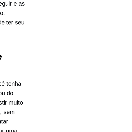
guir e as
o.
e ter seu
e
cê tenha
ou do
stir muito
e, sem
ntar
zar uma