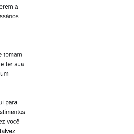
terem a
ssários
ue tomam
de ter sua
e um
ui para
estimentos
ez você
talvez