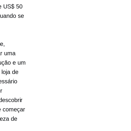
de US$ 50
quando se
e,
ar uma
lução e um
loja de
essário
r
descobrir
 e começar
teza de