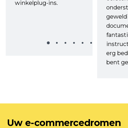
winkelplug-ins.
onderst
geweld
docume
fantast
instruc
erg bed
bent ge
Uw e-commercedromen