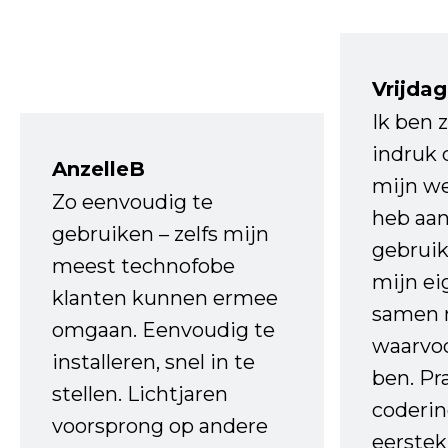
Vrijdag
Ik ben 
indruk 
AnzelleB
mijn we
Zo eenvoudig te
heb aa
gebruiken – zelfs mijn
gebruik
meest technofobe
mijn ei
klanten kunnen ermee
samen 
omgaan. Eenvoudig te
waarvo
installeren, snel in te
ben. Pr
stellen. Lichtjaren
coderin
voorsprong op andere
eerstek