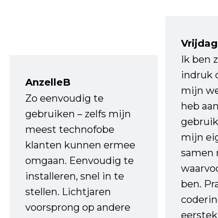
Vrijdag
Ik ben 
indruk 
AnzelleB
mijn we
Zo eenvoudig te
heb aa
gebruiken – zelfs mijn
gebruik
meest technofobe
mijn ei
klanten kunnen ermee
samen 
omgaan. Eenvoudig te
waarvo
installeren, snel in te
ben. Pr
stellen. Lichtjaren
coderin
voorsprong op andere
eerstek