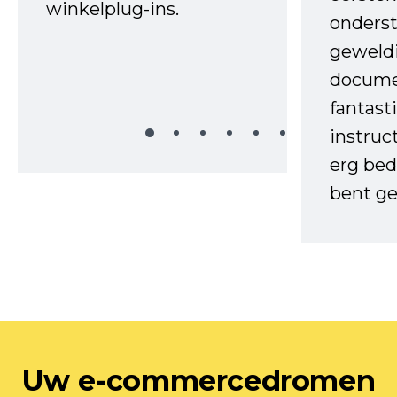
winkelplug-ins.
onderst
geweld
docume
fantast
instruc
erg bed
bent ge
Uw e-commercedromen