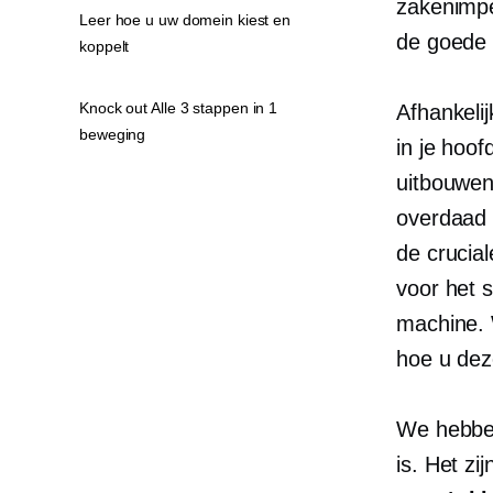
zakenimpe
Leer hoe u uw domein kiest en
de goede r
koppelt
Knock out Alle 3 stappen in 1
Afhankelij
beweging
in je hoof
uitbouwen,
overdaad 
de crucial
voor het 
machine. 
hoe u dez
We hebben
is. Het z