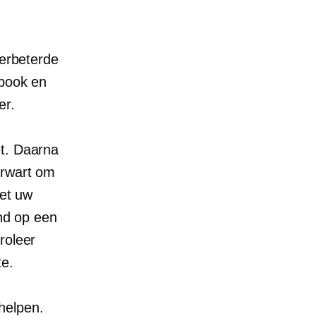
verbeterde
ebook en
r.
et. Daarna
erwart om
iet uw
ond op een
roleer
te.
 helpen.