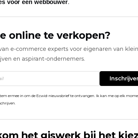
es voor een webbouwer
.
e online te verkopen?
 van
e-commerce
experts voor eigenaren van klei
ijven en aspirant-ondernemers.
Inschrijve
stem ermee in om de Ecwid-nieuwsbrief te ontvangen. Ik kan me op elk mom
schrijven.
om het giswerk bij het kie