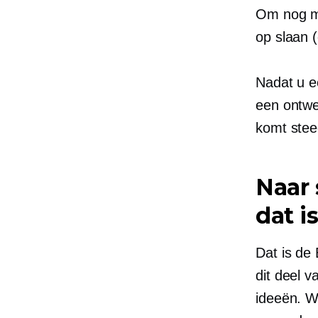
Om nog ma
op slaan 
Nadat u e
een ontwer
komt stee
Naar 
dat i
Dat is de
dit deel 
ideeën. Wi