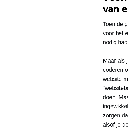
van 
Toen de g
voor het 
nodig had
Maar als 
coderen o
website m
“websiteb
doen. Maa
ingewikke
zorgen dat
alsof je d