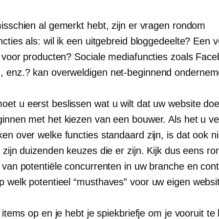
misschien al gemerkt hebt, zijn er vragen rondom
cties als: wil ik een uitgebreid bloggedeelte? Een 
ij voor producten? Sociale mediafuncties zoals Fac
, enz.? kan overweldigen
net-beginnend
onderneme
et u eerst beslissen wat u wilt dat uw website do
ginnen met het kiezen van een bouwer. Als het u v
en over welke functies standaard zijn, is dat ook n
 zijn duizenden keuzes die er zijn. Kijk dus eens r
s van potentiële concurrenten in uw branche en cont
op welk potentieel
“musthaves”
voor uw eigen websi
e items op en je hebt je spiekbriefje om je vooruit te