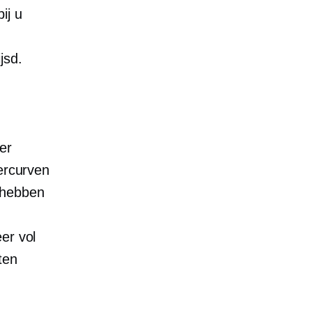
ij u
jsd.
er
eercurven
 hebben
eer
vol
ten