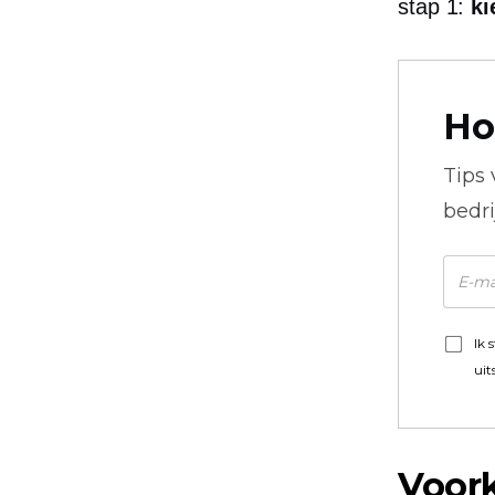
stap 1:
ki
Ho
Tips
bedr
Ik 
uit
Voork