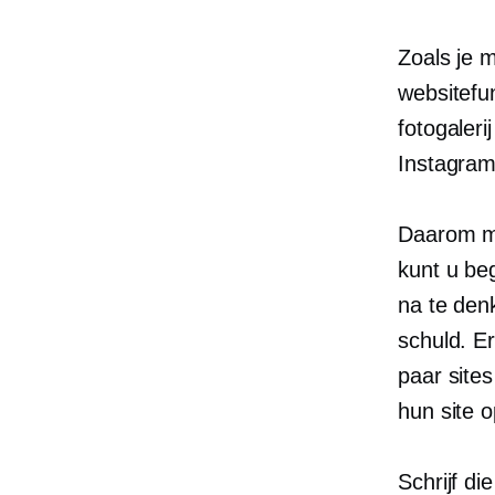
Zoals je 
websitefun
fotogaler
Instagram
Daarom mo
kunt u be
na te denk
schuld. Er
paar site
hun site 
Schrijf di