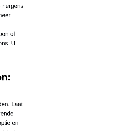
e nergens
meer.
oon of
ons. U
on:
den. Laat
erende
optie en