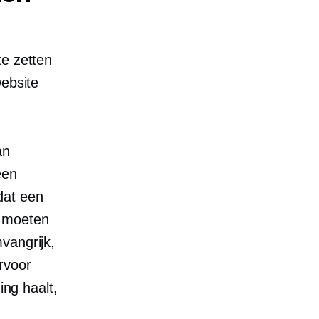
te zetten
website
an
een
dat een
u moeten
vangrijk,
rvoor
ing haalt,