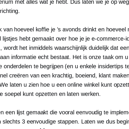
rium met alles wat je hebt. Dus laten we je op weg
ichting.
k van hoeveel koffie je 's avonds drinkt en hoeveel 
d lijstjes hebt gemaakt over hoe je je e-commerce-i
 wordt het inmiddels waarschijnlijk duidelijk dat ee
aan informatie echt bestaat. Het is onze taak om u
e onderdelen te begrijpen (en u enkele insidertips t
snel creëren van een krachtig, boeiend,
klant make
We laten u zien hoe u een online winkel kunt opzet
e soepel kunt opzetten en laten werken.
 een lijst gemaakt die vooral eenvoudig te imple
ijn slechts 3 eenvoudige stappen. Laten we dus beg