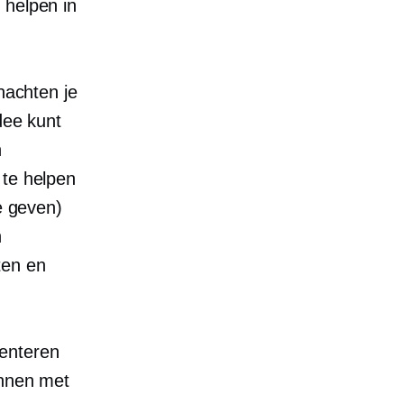
 helpen in
nachten je
dee kunt
n
 te helpen
e geven)
n
ten en
menteren
innen met