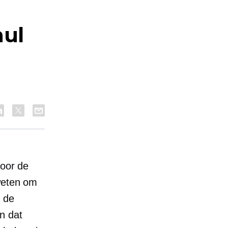
nul
door de
 weten om
j de
n dat