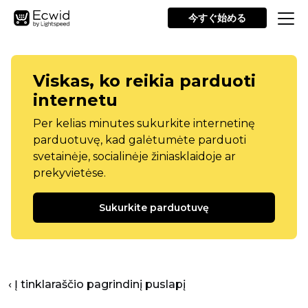
今すぐ始める
Viskas, ko reikia parduoti
internetu
Per kelias minutes sukurkite internetinę
parduotuvę, kad galėtumėte parduoti
svetainėje, socialinėje žiniasklaidoje ar
prekyvietėse.
Sukurkite parduotuvę
‹ Į tinklaraščio pagrindinį puslapį