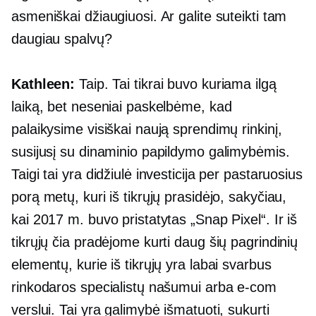
asmeniškai džiaugiuosi. Ar galite suteikti tam
daugiau spalvų?
Kathleen:
Taip. Tai tikrai buvo kuriama ilgą
laiką, bet neseniai paskelbėme, kad
palaikysime visiškai naują sprendimų rinkinį,
susijusį su dinaminio papildymo galimybėmis.
Taigi tai yra didžiulė investicija per pastaruosius
porą metų, kuri iš tikrųjų prasidėjo, sakyčiau,
kai 2017 m. buvo pristatytas „Snap Pixel“. Ir iš
tikrųjų čia pradėjome kurti daug šių pagrindinių
elementų, kurie iš tikrųjų yra labai svarbus
rinkodaros specialistų našumui arba
e-com
verslui. Tai yra galimybė išmatuoti, sukurti