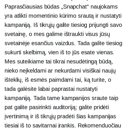
Paprasčiausias būdas „Snapchat“ naujokams
yra atlikti momentinio kūrimo srautą ir nustatyti
kampaniją. Iš tikrųjų galite tiesiog prijungti savo
svetainę, o mes galime ištraukti visus jūsų
svetainėje esančius vaizdus. Tada galite tiesiog
sukurti skelbimą, vien iš to jūs esate vienas.
Mes suteikiame tai tikrai nesudėtingą būdą,
nieko neįkeldami ar nekurdami visiškai naujų
išteklių, iš esmės paimdami tai, ką turite, o
tada galėsite labai paprastai nustatyti
kampaniją. Tada tame kampanijos sraute taip
pat galite pasirinkti auditoriją; galite pridėti
įvertinimą ir iš tikrųjų pradėti šias kampanijas
tiesiai iš to
savitarnai
įrankis. Rekomenduočiau