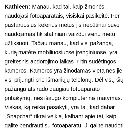
Kathleen:
Manau, kad tai, kaip žmonės
naudojasi fotoaparatais, visiškai pasikeitė. Per
pastaruosius kelerius metus jis nebūtinai buvo
naudojamas tik statiniam vaizdui vienu metu
užfiksuoti. Tačiau manau, kad visi pažanga,
kurią matėte mobiliuosiuose įrenginiuose, yra
greitesnis apdorojimo laikas ir itin sudėtingos
kameros. Kameros yra
žinodamas vietą
nes jie
visi prijungti prie išmaniųjų telefonų. Dėl visų šių
pažangų atsirado daugiau fotoaparato
pritaikymų, nes išaugo kompiuterinis matymas.
Viskas, ką reikia pasakyti, yra tai, kad dabar
„Snapchat“ tikrai veikia, kalbant apie tai, kaip
galite bendrauti su fotoaparatu. Jį galite naudoti