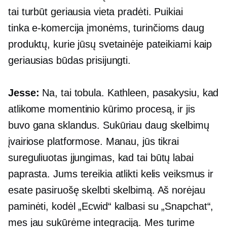
tai turbūt geriausia vieta pradėti. Puikiai
tinka
e-komercija
įmonėms, turinčioms daug
produktų, kurie jūsų svetainėje pateikiami kaip
geriausias būdas prisijungti.
Jesse:
Na, tai tobula. Kathleen, pasakysiu, kad
atlikome momentinio kūrimo procesą, ir jis
buvo gana sklandus. Sukūriau daug skelbimų
įvairiose platformose. Manau, jūs tikrai
sureguliuotas
įjungimas, kad tai būtų labai
paprasta. Jums tereikia atlikti kelis veiksmus ir
esate pasiruošę skelbti skelbimą. Aš norėjau
paminėti, kodėl „Ecwid“ kalbasi su „Snapchat“,
mes jau sukūrėme integraciją. Mes turime