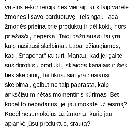
vaisius
e-komercija
nes vienaip ar kitaip varėte
žmones į savo parduotuvę. Teisingai. Tada
žmonės prieina prie produktų ir dėl kokių nors
priežasčių neperka. Taigi dažniausiai tai yra
kaip našiausi skelbimai. Labai džiaugiamės,
kad „Snapchat“ tai turi. Manau, kad jei galite
susidoroti su produktų sklaidos kanalais ir šiek
tiek skelbimų, tai tikriausiai yra našiausi
skelbimai, galbūt ne taip paprasta, kaip
anksčiau minėtas momentinis kūrimas. Bet
kodėl to nepadarius, jei jau mokate už eismą?
Kodėl nesumokėjus už žmonių, kurie jau
aplankė jūsų produktus, srautą?