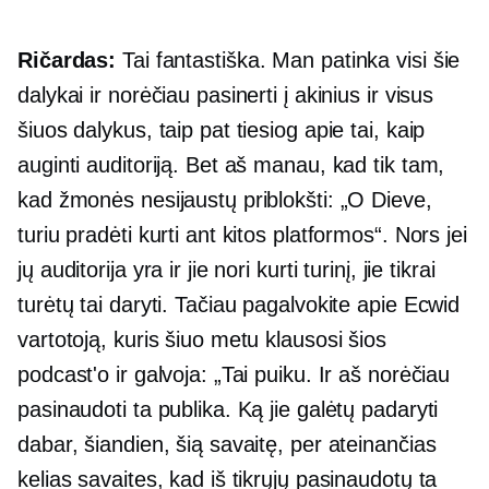
Ričardas:
Tai fantastiška. Man patinka visi šie
dalykai ir norėčiau pasinerti į akinius ir visus
šiuos dalykus, taip pat tiesiog apie tai, kaip
auginti auditoriją. Bet aš manau, kad tik tam,
kad žmonės nesijaustų priblokšti: „O Dieve,
turiu pradėti kurti ant kitos platformos“. Nors jei
jų auditorija yra ir jie nori kurti turinį, jie tikrai
turėtų tai daryti. Tačiau pagalvokite apie Ecwid
vartotoją, kuris šiuo metu klausosi šios
podcast'o ir galvoja: „Tai puiku. Ir aš norėčiau
pasinaudoti ta publika. Ką jie galėtų padaryti
dabar, šiandien, šią savaitę, per ateinančias
kelias savaites, kad iš tikrųjų pasinaudotų ta