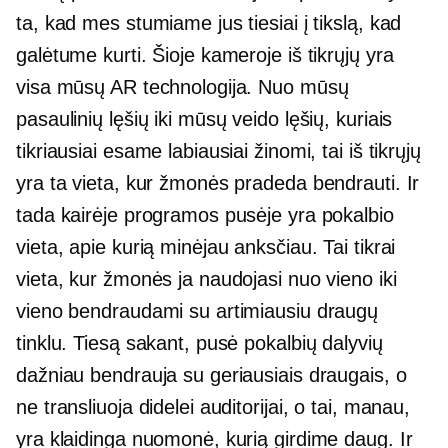
ta, kad mes stumiame jus tiesiai į tikslą, kad
galėtume kurti. Šioje kameroje iš tikrųjų yra
visa mūsų AR technologija. Nuo mūsų
pasaulinių lęšių iki mūsų veido lęšių, kuriais
tikriausiai esame labiausiai žinomi, tai iš tikrųjų
yra ta vieta, kur žmonės pradeda bendrauti. Ir
tada kairėje programos pusėje yra pokalbio
vieta, apie kurią minėjau anksčiau. Tai tikrai
vieta, kur žmonės ja naudojasi nuo vieno iki
vieno bendraudami su artimiausiu draugų
tinklu. Tiesą sakant, pusė pokalbių dalyvių
dažniau bendrauja su geriausiais draugais, o
ne transliuoja didelei auditorijai, o tai, manau,
yra klaidinga nuomonė, kurią girdime daug. Ir