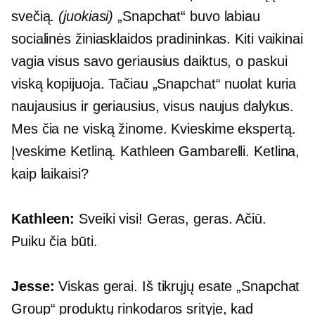
svečią.
(juokiasi)
„Snapchat“ buvo labiau
socialinės žiniasklaidos pradininkas. Kiti vaikinai
vagia visus savo geriausius daiktus, o paskui
viską kopijuoja. Tačiau „Snapchat“ nuolat kuria
naujausius ir geriausius, visus naujus dalykus.
Mes čia ne viską žinome. Kvieskime ekspertą.
Įveskime Ketliną. Kathleen Gambarelli. Ketlina,
kaip laikaisi?
Kathleen:
Sveiki visi! Geras, geras. Ačiū.
Puiku čia būti.
Jesse:
Viskas gerai. Iš tikrųjų esate „Snapchat
Group“ produktų rinkodaros srityje, kad