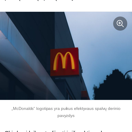
„McDonalds“ logotipas yra puikus efektyvaus spalvų derinio
pavyzdys