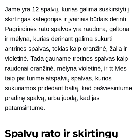
Jame yra 12 spalvų, kurias galima suskirstyti į
skirtingas kategorijas ir įvairiais būdais derinti.
Pagrindinės rato spalvos yra raudona, geltona
ir mėlyna, kurias derinant galima sukurti
antrines spalvas, tokias kaip oranžinė, žalia ir
violetinė. Tada gauname tretines spalvas kaip
raudonai oranžinė,
mėlyna-violetinė,
ir tt Mes
taip pat turime atspalvių spalvas, kurios
sukuriamos pridedant baltą, kad pašviesintume
pradinę spalvą, arba juodą, kad jas
patamsintume.
Spalvų rato ir skirtingų