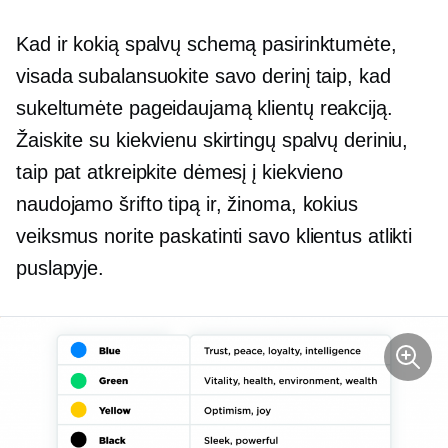
Kad ir kokią spalvų schemą pasirinktumėte,
visada subalansuokite savo derinį taip, kad
sukeltumėte pageidaujamą klientų reakciją.
Žaiskite su kiekvienu skirtingų spalvų deriniu,
taip pat atkreipkite dėmesį į kiekvieno
naudojamo šrifto tipą ir, žinoma, kokius
veiksmus norite paskatinti savo klientus atlikti
puslapyje.