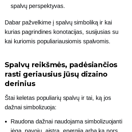
spalvų perspektyvas.
Dabar pažvelkime į spalvų simboliką ir kai
kurias pagrindines konotacijas, susijusias su
kai kuriomis populiariausiomis spalvomis.
Spalvų reikšmės, padėsiančios
rasti geriausius jūsų dizaino
derinius
Štai keletas populiarių spalvų ir tai, ką jos
dažnai simbolizuoja:
Raudona dažnai naudojama simbolizuojanti
jėgą, pavojų, aistrą, energiją arba ką nors