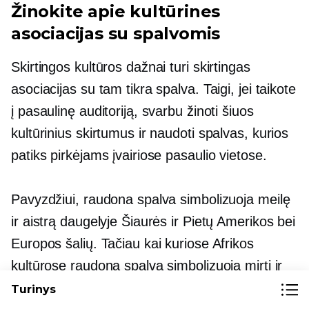
Žinokite apie kultūrines
asociacijas su spalvomis
Skirtingos kultūros dažnai turi skirtingas
asociacijas su tam tikra spalva. Taigi, jei taikote
į pasaulinę auditoriją, svarbu žinoti šiuos
kultūrinius skirtumus ir naudoti spalvas, kurios
patiks pirkėjams įvairiose pasaulio vietose.
Pavyzdžiui, raudona spalva simbolizuoja meilę
ir aistrą daugelyje Šiaurės ir Pietų Amerikos bei
Europos šalių. Tačiau kai kuriose Afrikos
kultūrose raudona spalva simbolizuoja mirtį ir
sielvartą.
Turinys