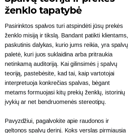
ženklo tapatybė
Pasirinktos spalvos turi atspindėti jūsų prekės
ženklo misiją ir tikslą. Bandant patikti klientams,
paskutinis dalykas, kurio jums reikia, yra spalvų
paletė, kuri juos suklaidina arba pritraukia
netinkamą auditoriją. Kai gilinsimės į spalvų
teoriją, pastebėsite, kad tai, kaip vartotojai
interpretuoja konkrečias spalvas, bėgant
metams formuojasi kitų prekių ženklų, istorinių
įvykių ar net bendruomenės stereotipų.
Pavyzdžiui, pagalvokite apie raudonos ir
geltonos spalvų derinį. Koks verslas pirmiausia