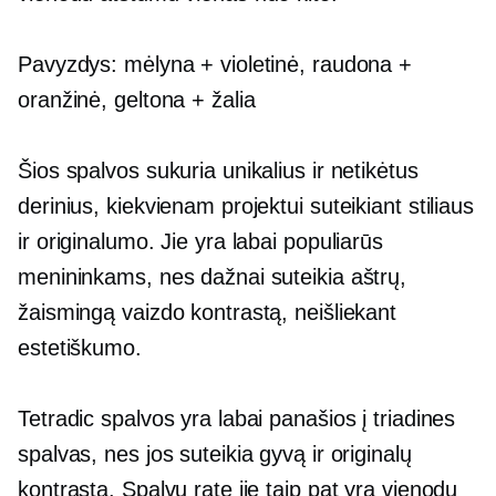
Pavyzdys: mėlyna + violetinė, raudona +
oranžinė, geltona + žalia
Šios spalvos sukuria unikalius ir netikėtus
derinius, kiekvienam projektui suteikiant stiliaus
ir originalumo. Jie yra labai populiarūs
menininkams, nes dažnai suteikia aštrų,
žaismingą vaizdo kontrastą, neišliekant
estetiškumo.
Tetradic spalvos yra labai panašios į triadines
spalvas, nes jos suteikia gyvą ir originalų
kontrastą. Spalvų rate jie taip pat yra vienodu