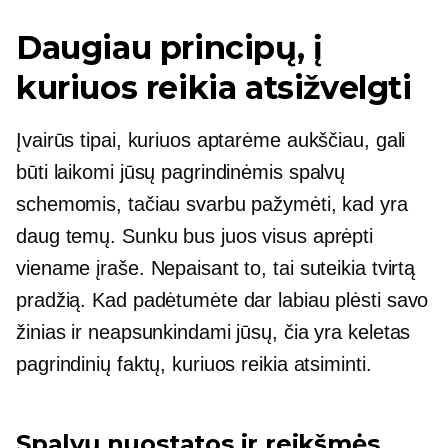
Daugiau principų, į
kuriuos reikia atsižvelgti
Įvairūs tipai, kuriuos aptarėme aukščiau, gali
būti laikomi jūsų pagrindinėmis spalvų
schemomis, tačiau svarbu pažymėti, kad yra
daug temų. Sunku bus juos visus aprėpti
viename įraše. Nepaisant to, tai suteikia tvirtą
pradžią. Kad padėtumėte dar labiau plėsti savo
žinias ir neapsunkindami jūsų, čia yra keletas
pagrindinių faktų, kuriuos reikia atsiminti.
Spalvų nuostatos ir reikšmės