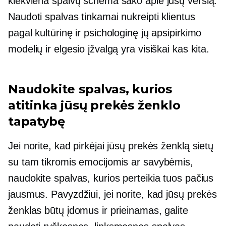
kiekviena spalvų schema sako apie jūsų verslą.
Naudoti spalvas tinkamai nukreipti klientus
pagal kultūrinę ir psichologinę jų apsipirkimo
modelių ir elgesio įžvalgą yra visiškai kas kita.
Naudokite spalvas, kurios
atitinka jūsų prekės ženklo
tapatybę
Jei norite, kad pirkėjai jūsų prekės ženklą sietų
su tam tikromis emocijomis ar savybėmis,
naudokite spalvas, kurios perteikia tuos pačius
jausmus. Pavyzdžiui, jei norite, kad jūsų prekės
ženklas būtų įdomus ir prieinamas, galite