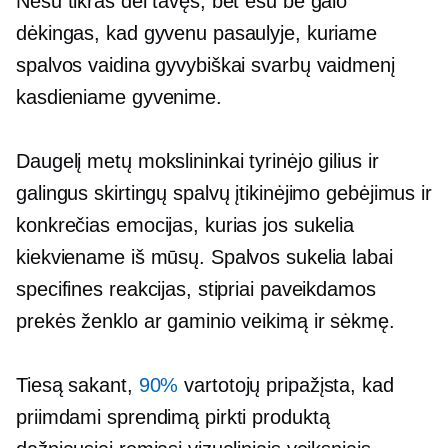
Nesu tikras dėl tavęs, bet esu be galo
dėkingas, kad gyvenu pasaulyje, kuriame
spalvos vaidina gyvybiškai svarbų vaidmenį
kasdieniame gyvenime.
Daugelį metų mokslininkai tyrinėjo gilius ir
galingus skirtingų spalvų įtikinėjimo gebėjimus ir
konkrečias emocijas, kurias jos sukelia
kiekviename iš mūsų. Spalvos sukelia labai
specifines reakcijas, stipriai paveikdamos
prekės ženklo ar gaminio veikimą ir sėkmę.
Tiesą sakant,
90%
vartotojų pripažįsta, kad
priimdami sprendimą pirkti produktą