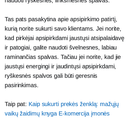
naudoti ryškesnes, linksmesnes spalvas.
Tas pats pasakytina apie apsipirkimo patirtį,
kurią norite sukurti savo klientams. Jei norite,
kad pirkėjai apsipirkdami jaustųsi atsipalaidavę
ir patogiai, galite naudoti švelnesnes, labiau
raminančias spalvas. Tačiau jei norite, kad jie
jaustųsi energingi ir jaudintųsi apsipirkdami,
ryškesnės spalvos gali būti geresnis
pasirinkimas.
Taip pat:
Kaip sukurti prekės ženklą: mažųjų
vaikų žaidimų knyga
E-komercija
įmonės