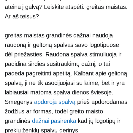
ateina į galvą? Leiskite atspėti: greitas maistas.
Ar aš teisus?
greitas maistas
grandinės dažnai naudoja
raudoną ir geltoną spalvas savo logotipuose
dėl priežasties. Raudona spalva stimuliuoja ir
padidina širdies susitraukimų dažnį, o tai
padeda pagreitinti apetitą. Kalbant apie geltoną
spalvą, ji ne tik asocijuojasi su laime, bet ir yra
labiausiai matoma spalva dienos šviesoje.
Smegenys
apdoroja spalvą
prieš apdorodamas
žodžius ar formas, todėl
greito maisto
grandinės
dažnai pasirenka
kad jų logotipų ir
prekių ženklų spalvų derinys.