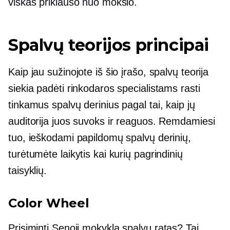
viskas priklauso nuo mokslo.
Spalvų teorijos principai
Kaip jau sužinojote iš šio įrašo, spalvų teorija
siekia padėti rinkodaros specialistams rasti
tinkamus spalvų derinius pagal tai, kaip jų
auditorija juos suvoks ir reaguos. Remdamiesi
tuo, ieškodami papildomų spalvų derinių,
turėtumėte laikytis kai kurių pagrindinių
taisyklių.
Color Wheel
Prisiminti
Senoji mokykla
spalvų ratas? Tai