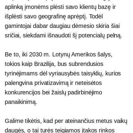
aplinką įmonėms plėsti savo klientų bazę ir
išplėsti savo geografinę aprėptį. Todėl
gamintojai dabar daugiau dėmesio skiria šiai
sričiai, siekdami išnaudoti šį potencialų pelną.
Be to, iki 2030 m. Lotynų Amerikos šalys,
tokios kaip Brazilija, bus subrendusios
tyrinėjimams dėl vyriausybės taisyklių, kurios
palengvina privatizavimą ir neteisėtos
konkurencijos bei žaislų padirbinėjimo
panaikinimą.
Galime tikėtis, kad per ateinančius metus vaikų
daugės, o tai turės teigiamos įtakos rinkos