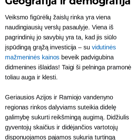
Geografija ir demografija
Veiksmo figūrėlių žaislų rinka yra viena
naudingiausių verslų pasaulyje. Viena iš
pagrindinių jo savybių yra ta, kad jis siūlo
įspūdingą grąžą
investicija – su
vidutinės
mažmeninės kainos
beveik padvigubina
didmenines išlaidas! Taigi ši pelninga pramonė
toliau auga ir klesti.
Geriausios
Azijos ir Ramiojo vandenyno
regionas rinkos dalyviams suteikia didelę
galimybę sukurti reikšmingą augimą. Didžiulis
gyventojų skaičius ir didėjančios vartotojų
disponuojamos pajamos sukuria turtingą