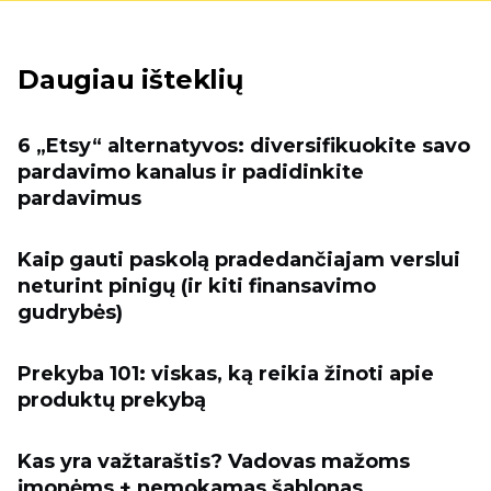
Daugiau išteklių
6 „Etsy“ alternatyvos: diversifikuokite savo
pardavimo kanalus ir padidinkite
pardavimus
Kaip gauti paskolą pradedančiajam verslui
neturint pinigų (ir kiti finansavimo
gudrybės)
Prekyba 101: viskas, ką reikia žinoti apie
produktų prekybą
Kas yra važtaraštis? Vadovas mažoms
įmonėms + nemokamas šablonas