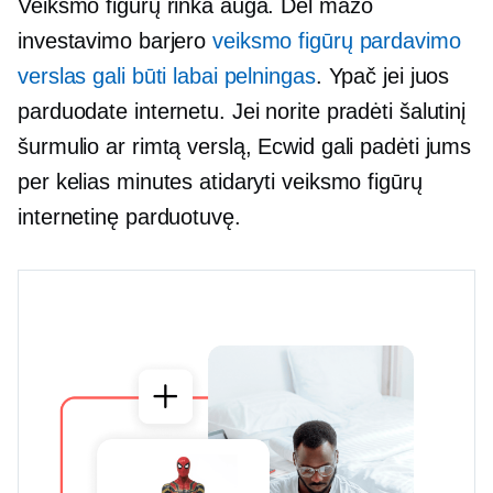
Veiksmo figūrų rinka auga. Dėl mažo
investavimo barjero
veiksmo figūrų pardavimo
verslas gali būti labai pelningas
. Ypač jei juos
parduodate internetu. Jei norite pradėti šalutinį
šurmulio ar rimtą verslą, Ecwid gali padėti jums
per kelias minutes atidaryti veiksmo figūrų
internetinę parduotuvę.