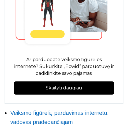
Ar parduodate veiksmo figūrėles
internete? Sukurkite „Ecwid“ parduotuvę ir
padidinkite savo pajamas.
Skaityti daugiau
Veiksmo figūrėlių pardavimas internetu:
vadovas pradedančiajam