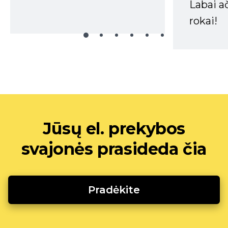
Labai a
rokai!
Jūsų el. prekybos
svajonės prasideda čia
Pradėkite