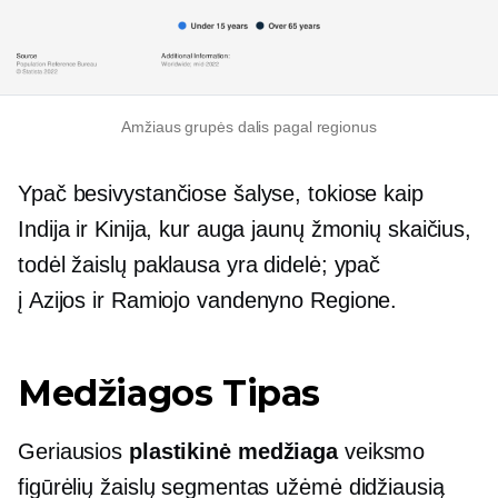
Amžiaus grupės dalis pagal regionus
Ypač besivystančiose šalyse, tokiose kaip
Indija ir Kinija, kur auga jaunų žmonių skaičius,
todėl žaislų paklausa yra didelė; ypač
į
Azijos ir Ramiojo vandenyno
Regione.
Medžiagos Tipas
Geriausios
plastikinė medžiaga
veiksmo
figūrėlių žaislų segmentas užėmė didžiausią