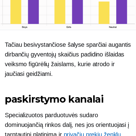
Tačiau besivystančiose šalyse sparčiai augantis
dirbančių gyventojų skaičius padidino išlaidas
veiksmo figūrėlių žaislams, kurie atrodo ir
jaučiasi geidžiami.
paskirstymo kanalai
Specializuotos parduotuvės sudaro
dominuojančią rinkos dalį, nes jos orientuojasi į
tarptautinį platinimą ir
privačių prekių ženklų