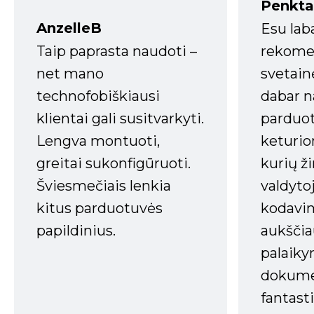
Penkta
AnzelleB
Esu lab
Taip paprasta naudoti –
rekomen
net mano
svetain
technofobiškiausi
dabar n
klientai gali susitvarkyti.
parduot
Lengva montuoti,
keturio
greitai sukonfigūruoti.
kurių ži
Šviesmečiais lenkia
valdyto
kitus parduotuvės
kodavim
papildinius.
aukščia
palaiky
dokume
fantasti