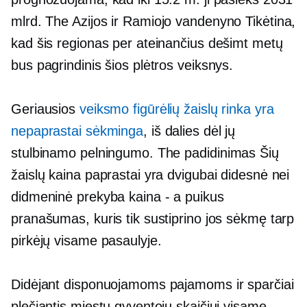
mlrd. The
Azijos ir Ramiojo vandenyno
Tikėtina,
kad šis regionas per ateinančius dešimt metų
bus pagrindinis šios plėtros veiksnys.
Geriausios
veiksmo figūrėlių žaislų rinka yra
nepaprastai sėkminga
, iš dalies dėl jų
stulbinamo pelningumo. The
padidinimas
Šių
žaislų kaina paprastai yra dvigubai didesnė nei
didmeninė prekyba
kaina - a
puikus
pranašumas, kuris tik sustiprino jos sėkmę tarp
pirkėjų visame pasaulyje.
Didėjant disponuojamoms pajamoms ir sparčiai
plečiantis miestų gyventojų skaičiui visame