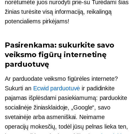
norėtumėte juos nurodyti
prie-su
Turėdami šias
žinias turėsite visą informaciją, reikalingą
potencialiems pirkėjams!
Pasirenkama: sukurkite savo
veiksmo figūrų internetinę
parduotuvę
Ar parduodate veiksmo figūrėles internete?
Sukurti an
Ecwid parduotuvė
ir padidinkite
pajamas išplėsdami pasiekiamumą: parduokite
socialinėje žiniasklaidoje, „Google“, savo
svetainėje arba asmeniškai. Neimame
operacijų mokesčių, todėl jūsų pelnas lieka ten,