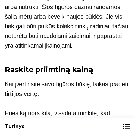
arba nutrūkti. Šios figūros dažnai randamos
šalia mėtų arba beveik naujos būklės. Jie vis
tiek gali būti puikūs kolekcininkų radiniai, tačiau
neturėtų būti naudojami žaidimui ir paprastai
yra atitinkamai įkainojami.
Raskite priimtiną kainą
Kai įvertinsite savo figūros būklę, laikas pradėti
tirti jos vertę.
Prieš ką nors kita, visada atminkite, kad
kolekcinių daiktų kainos nuolat kinta ir skiriasi
Turinys
priklausomai nuo renginio vietos. Pavyzdžiui,