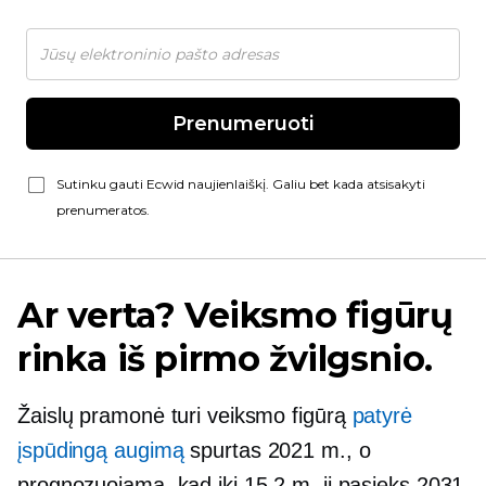
Prenumeruoti
Sutinku gauti Ecwid naujienlaiškį. Galiu bet kada atsisakyti
prenumeratos.
Ar verta? Veiksmo figūrų
rinka iš pirmo žvilgsnio.
Žaislų pramonė turi veiksmo figūrą
patyrė
įspūdingą augimą
spurtas 2021 m., o
prognozuojama, kad iki 15.2 m. ji pasieks 2031