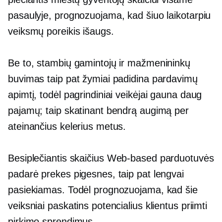
pasaulyje, prognozuojama, kad šiuo laikotarpiu
veiksmų poreikis išaugs.
Be to, stambių gamintojų ir mažmenininkų
buvimas taip pat žymiai padidina pardavimų
apimtį, todėl pagrindiniai veikėjai gauna daug
pajamų; taip skatinant bendrą augimą per
ateinančius kelerius metus.
Besiplečiantis skaičius
Web-based
parduotuvės
padarė prekes pigesnes, taip pat lengvai
pasiekiamas. Todėl prognozuojama, kad šie
veiksniai paskatins potencialius klientus priimti
pirkimo sprendimus.