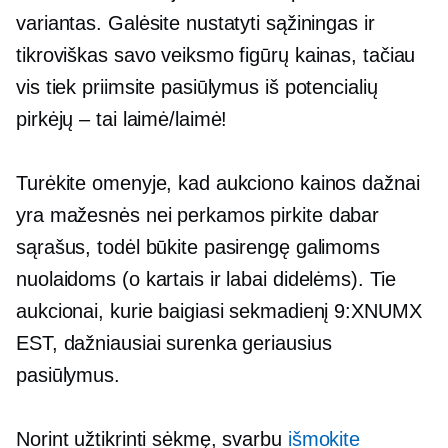
variantas. Galėsite nustatyti sąžiningas ir
tikroviškas savo veiksmo figūrų kainas, tačiau
vis tiek priimsite pasiūlymus iš potencialių
pirkėjų – tai laimė/laimė!
Turėkite omenyje, kad aukciono kainos dažnai
yra mažesnės nei perkamos
pirkite dabar
sąrašus, todėl būkite pasirengę galimoms
nuolaidoms (o kartais ir labai didelėms). Tie
aukcionai, kurie baigiasi sekmadienį 9:XNUMX
EST, dažniausiai surenka geriausius
pasiūlymus.
Norint užtikrinti sėkmę, svarbu
išmokite