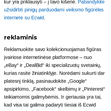
kur yra
priklausyti – į
tavo kišenė.
Pabandykite
užsidirbti pinigų parduodami veiksmo figūrėles
internete su Ecwid
.
reklaminis
Reklamuokite savo kolekcionuojamas figūras
įvairiose internetinėse platformose – nuo ​​
„eBay“ ir „DealBid“ iki specializuotų svetainių,
kurias rasite žiniatinklyje. Norėdami sukurti dar
platesnį tinklą, pasinaudokite „Google“
apsipirkimo, „Facebook“ skelbimų ir „Pinterest“
teikiamomis galimybėmis. Ir geriausia yra tai,
kad visa tai galima padaryti tiesiai iš Ecwid