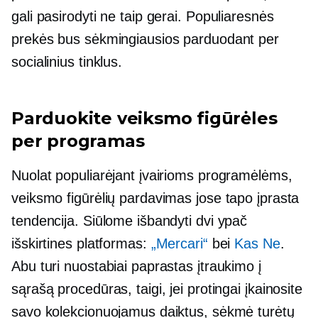
gali pasirodyti ne taip gerai. Populiaresnės
prekės bus sėkmingiausios parduodant per
socialinius tinklus.
Parduokite veiksmo figūrėles
per programas
Nuolat populiarėjant įvairioms programėlėms,
veiksmo figūrėlių pardavimas jose tapo įprasta
tendencija. Siūlome išbandyti dvi ypač
išskirtines platformas:
„Mercari“
bei
Kas Ne
.
Abu turi nuostabiai paprastas įtraukimo į
sąrašą procedūras, taigi, jei protingai įkainosite
savo kolekcionuojamus daiktus, sėkmė turėtų