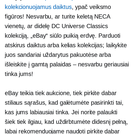
kolekcionuojamus daiktus
, ypač veiksmo
figūros! Nesvarbu, ar turite keletą NECA
vienetų, ar didelę DC Universe Classics
kolekciją, „eBay“ siūlo puikią erdvę. Parduoti
atskirus daiktus arba kelias kolekcijas; laikykite
juos sandariai uždarytus pakuotėse arba
išleiskite į gamtą
palaidas – nesvarbu
geriausiai
tinka jums!
eBay teikia tiek aukcione, tiek
pirkite dabar
stiliaus sąrašus, kad galėtumėte pasirinkti tai,
kas jums labiausiai tinka. Jei norite palaukti
šiek tiek ilgiau, kad uždirbtumėte didesnį pelną,
labai rekomenduojame naudoti
pirkite dabar