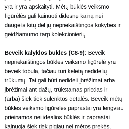
yra ir yra apskaityti. Mėtų būklės veiksmo
figūrėlės gali kainuoti didesnę kainą nei
daugelis kitų dėl jų nepriekaištingos kokybės ir
geidžiamumo tarp kolekcionierių.
Beveik kalyklos būklės
(C8-9)
: Beveik
nepriekaištingos būklės veiksmo figūrėlė yra
beveik tobula, tačiau turi keletą nedidelių
trūkumų. Tai gali būti nedideli įbrėžimai arba
įbrėžimai ant dažų, trūkstamas priedas ir
(arba) šiek tiek sulenktos detalės. Beveik mėtų
būklės veiksmo figūrėlės paprastai yra lengviau
prieinamos nei idealios būklės ir paprastai
kainuoja šiek tiek pigiau nei mėtos prekės.