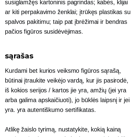
susiglamžęs kartoninis pagrindas; kabės, klijai
ar kiti perpakavimo ženklai; įtrūkęs plastikas su
spalvos pakitimu; taip pat įbrėžimai ir bendras
pačios figūros susidėvėjimas.
sąrašas
Kurdami bet kurios veiksmo figūros sąrašą,
būtinai įtraukite veikėjo vardą, kur jis pasirodė,
iš kokios serijos / kartos jie yra, amžių (jei yra
arba galima apskaičiuoti), jo būklės laipsnį ir jei
yra. yra autentiškumo sertifikatas.
Atlikę žaislo tyrimą, nustatykite, kokią kainą