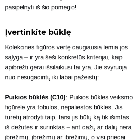
pasipelnyti iš šio pomėgio!
Įvertinkite būklę
Kolekcinės figūros vertę daugiausia lemia jos
sąlyga – ir
yra šeši konkretūs kriterijai, kaip
apibrėžti
gerai išsilaikiusi
tai yra. Jie svyruoja
nuo nesugadintų iki labai pažeistų:
Puikios būklės (C10)
: Puikios būklės veiksmo
figūrėlė yra tobulos, nepaliestos būklės. Jis
turėtų atrodyti taip, tarsi jis būtų ką tik išimtas
iš dėžutės ir surinktas – ant dažų ar dalių nėra
įbrėžimų, įbrėžimų ar įbrėžimų, o visi priedai