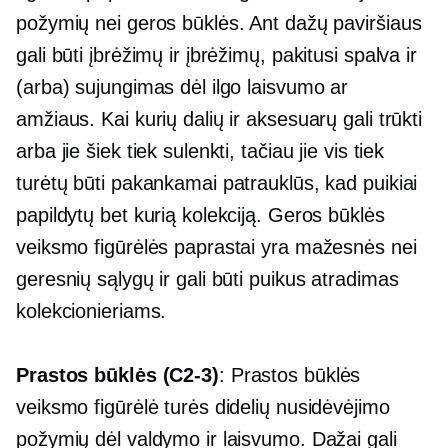
požymių nei geros būklės. Ant dažų paviršiaus
gali būti įbrėžimų ir įbrėžimų, pakitusi spalva ir
(arba) sujungimas dėl ilgo laisvumo ar
amžiaus. Kai kurių dalių ir aksesuarų gali trūkti
arba jie šiek tiek sulenkti, tačiau jie vis tiek
turėtų būti pakankamai patrauklūs, kad puikiai
papildytų bet kurią kolekciją. Geros būklės
veiksmo figūrėlės paprastai yra mažesnės nei
geresnių sąlygų ir gali būti puikus atradimas
kolekcionieriams.
Prastos būklės
(C2-3)
: Prastos būklės
veiksmo figūrėlė turės didelių nusidėvėjimo
požymių dėl valdymo ir laisvumo. Dažai gali