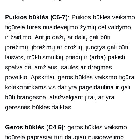
Puikios būklės
(C6-7)
: Puikios būklės veiksmo
figūrėlė turės nusidėvėjimo žymių dėl valdymo
ir žaidimo. Ant jo dažų ar dalių gali būti
įbrėžimų, įbrėžimų ar drožlių, jungtys gali būti
laisvos, trūkti smulkių priedų ir (arba) pakisti
spalva dėl amžiaus, saulės ar drėgmės
poveikio. Apskritai, geros būklės veiksmo figūra
kolekcininkams vis dar yra pageidautina ir gali
būti brangesnė, atsižvelgiant į tai, ar yra
geresnės būklės daiktas.
Geros būklės
(C4-5)
: geros būklės veiksmo
figūrėlė paprastai turi daugiau nusidėvėjimo