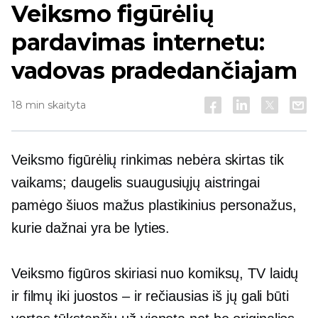
Veiksmo figūrėlių
pardavimas internetu:
vadovas pradedančiajam
18 min skaityta
Veiksmo figūrėlių rinkimas nebėra skirtas tik
vaikams; daugelis suaugusiųjų aistringai
pamėgo šiuos mažus plastikinius personažus,
kurie dažnai yra be lyties.
Veiksmo figūros skiriasi nuo komiksų, TV laidų
ir filmų iki
juostos – ir
rečiausias iš jų gali būti