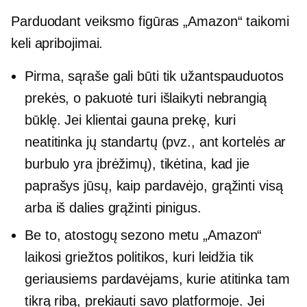
Parduodant veiksmo figūras „Amazon“ taikomi
keli apribojimai.
Pirma, sąraše gali būti tik užantspauduotos
prekės, o pakuotė turi išlaikyti nebrangią
būklę. Jei klientai gauna prekę, kuri
neatitinka jų standartų (pvz., ant kortelės ar
burbulo yra įbrėžimų), tikėtina, kad jie
paprašys jūsų, kaip pardavėjo, grąžinti visą
arba iš dalies grąžinti pinigus.
Be to, atostogų sezono metu „Amazon“
laikosi griežtos politikos, kuri leidžia tik
geriausiems pardavėjams, kurie atitinka tam
tikrą ribą, prekiauti savo platformoje. Jei