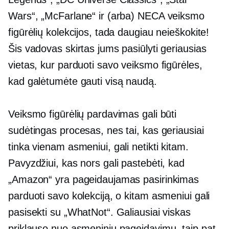
Wars“, „McFarlane“ ir (arba) NECA veiksmo
figūrėlių kolekcijos, tada daugiau neieškokite!
Šis vadovas skirtas jums pasiūlyti geriausias
vietas, kur parduoti savo veiksmo figūrėles,
kad galėtumėte gauti visą naudą.
Veiksmo figūrėlių pardavimas gali būti
sudėtingas procesas, nes tai, kas geriausiai
tinka vienam asmeniui, gali netikti kitam.
Pavyzdžiui, kas nors gali pastebėti, kad
„Amazon“ yra pageidaujamas pasirinkimas
parduoti savo kolekciją, o kitam asmeniui gali
pasisekti su „WhatNot“. Galiausiai viskas
priklauso nuo asmeninių pageidavimų, taip pat