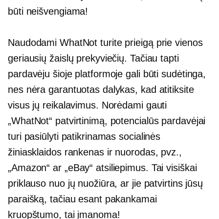
būti neišvengiama!
Naudodami WhatNot turite prieigą prie vienos
geriausių žaislų prekyviečių. Tačiau tapti
pardavėju šioje platformoje gali būti sudėtinga,
nes nėra garantuotas dalykas, kad atitiksite
visus jų reikalavimus. Norėdami gauti
„WhatNot“ patvirtinimą, potencialūs pardavėjai
turi pasiūlyti patikrinamas socialinės
žiniasklaidos rankenas ir nuorodas, pvz.,
„Amazon“ ar „eBay“ atsiliepimus. Tai visiškai
priklauso nuo jų nuožiūra, ar jie patvirtins jūsų
paraišką, tačiau esant pakankamai
kruopštumo, tai įmanoma!