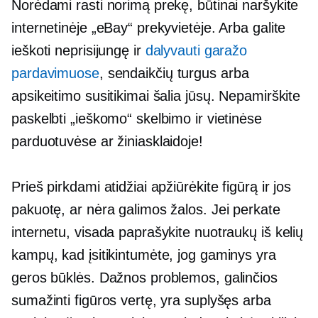
Norėdami rasti norimą prekę, būtinai naršykite
internetinėje „eBay“ prekyvietėje. Arba galite
ieškoti neprisijungę ir
dalyvauti garažo
pardavimuose
, sendaikčių turgus arba
apsikeitimo susitikimai šalia jūsų. Nepamirškite
paskelbti „ieškomo“ skelbimo ir vietinėse
parduotuvėse ar žiniasklaidoje!
Prieš pirkdami atidžiai apžiūrėkite figūrą ir jos
pakuotę, ar nėra galimos žalos. Jei perkate
internetu, visada paprašykite nuotraukų iš kelių
kampų, kad įsitikintumėte, jog gaminys yra
geros būklės. Dažnos problemos, galinčios
sumažinti figūros vertę, yra suplyšęs arba