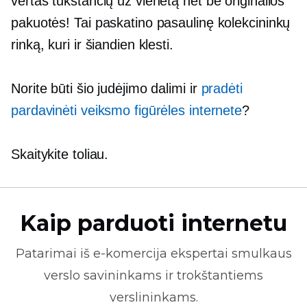
vertas tūkstančių už vienetą net be originalios
pakuotės! Tai paskatino pasaulinę kolekcininkų
rinką, kuri ir šiandien klesti.
Norite būti šio judėjimo dalimi ir
pradėti
pardavinėti veiksmo figūrėles internete
?
Skaitykite toliau.
Kaip parduoti internetu
Patarimai iš
e-komercija
ekspertai smulkaus
verslo savininkams ir trokštantiems
verslininkams.