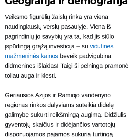
Geografija ir demografija
Veiksmo figūrėlių žaislų rinka yra viena
naudingiausių verslų pasaulyje. Viena iš
pagrindinių jo savybių yra ta, kad jis siūlo
įspūdingą grąžą
investicija – su
vidutinės
mažmeninės kainos
beveik padvigubina
didmenines išlaidas! Taigi ši pelninga pramonė
toliau auga ir klesti.
Geriausios
Azijos ir Ramiojo vandenyno
regionas rinkos dalyviams suteikia didelę
galimybę sukurti reikšmingą augimą. Didžiulis
gyventojų skaičius ir didėjančios vartotojų
disponuojamos pajamos sukuria turtingą