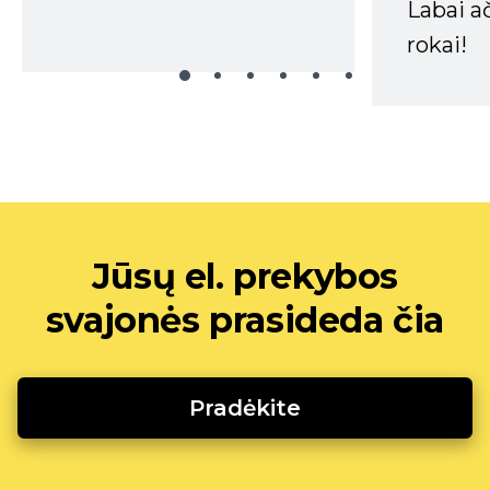
Labai a
rokai!
Jūsų el. prekybos
svajonės prasideda čia
Pradėkite