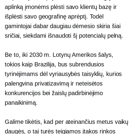
aplinką įmonėms plėsti savo klientų bazę ir
išplėsti savo geografinę aprėptį. Todėl
gamintojai dabar daugiau dėmesio skiria šiai
sričiai, siekdami išnaudoti šį potencialų pelną.
Be to, iki 2030 m. Lotynų Amerikos šalys,
tokios kaip Brazilija, bus subrendusios
tyrinėjimams dėl vyriausybės taisyklių, kurios
palengvina privatizavimą ir neteisėtos
konkurencijos bei žaislų padirbinėjimo
panaikinimą.
Galime tikėtis, kad per ateinančius metus vaikų
daugės, o tai turės teigiamos įtakos rinkos