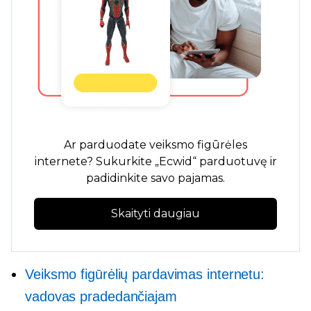
Ar parduodate veiksmo figūrėles
internete? Sukurkite „Ecwid“ parduotuvę ir
padidinkite savo pajamas.
Skaityti daugiau
Veiksmo figūrėlių pardavimas internetu:
vadovas pradedančiajam