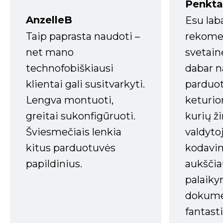
Penkta
AnzelleB
Esu lab
Taip paprasta naudoti –
rekomen
net mano
svetain
technofobiškiausi
dabar n
klientai gali susitvarkyti.
parduot
Lengva montuoti,
keturio
greitai sukonfigūruoti.
kurių ži
Šviesmečiais lenkia
valdyto
kitus parduotuvės
kodavim
papildinius.
aukščia
palaiky
dokume
fantasti