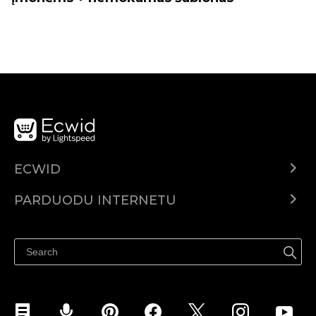
ECWID
Ecwid.com
PARDUODU INTERNETU
Kainodara
Parduodu visur
Pagalbos centras
Parduodu Facebook
Parduodu Instagram