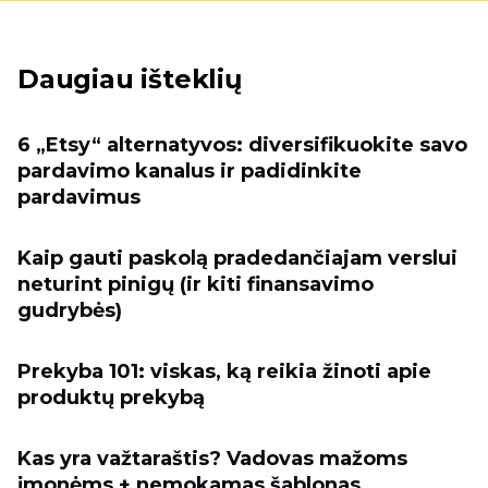
Daugiau išteklių
6 „Etsy“ alternatyvos: diversifikuokite savo
pardavimo kanalus ir padidinkite
pardavimus
Kaip gauti paskolą pradedančiajam verslui
neturint pinigų (ir kiti finansavimo
gudrybės)
Prekyba 101: viskas, ką reikia žinoti apie
produktų prekybą
Kas yra važtaraštis? Vadovas mažoms
įmonėms + nemokamas šablonas