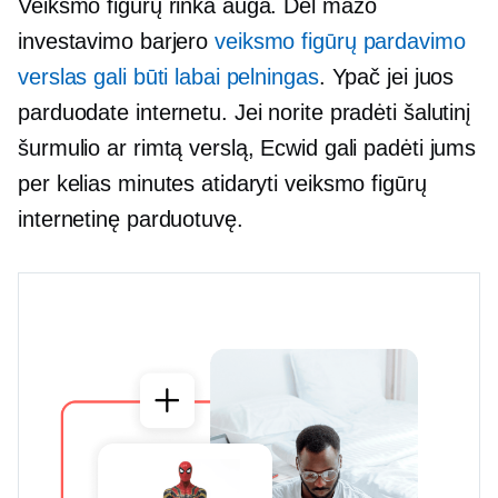
Veiksmo figūrų rinka auga. Dėl mažo
investavimo barjero
veiksmo figūrų pardavimo
verslas gali būti labai pelningas
. Ypač jei juos
parduodate internetu. Jei norite pradėti šalutinį
šurmulio ar rimtą verslą, Ecwid gali padėti jums
per kelias minutes atidaryti veiksmo figūrų
internetinę parduotuvę.