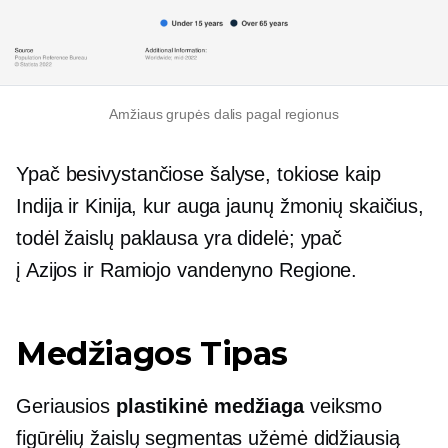
Amžiaus grupės dalis pagal regionus
Ypač besivystančiose šalyse, tokiose kaip
Indija ir Kinija, kur auga jaunų žmonių skaičius,
todėl žaislų paklausa yra didelė; ypač
į
Azijos ir Ramiojo vandenyno
Regione.
Medžiagos Tipas
Geriausios
plastikinė medžiaga
veiksmo
figūrėlių žaislų segmentas užėmė didžiausią