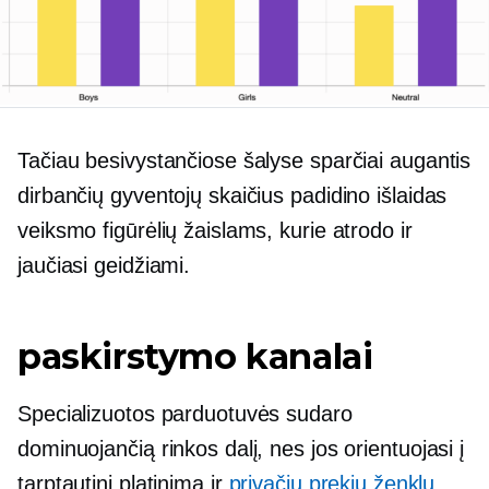
Tačiau besivystančiose šalyse sparčiai augantis
dirbančių gyventojų skaičius padidino išlaidas
veiksmo figūrėlių žaislams, kurie atrodo ir
jaučiasi geidžiami.
paskirstymo kanalai
Specializuotos parduotuvės sudaro
dominuojančią rinkos dalį, nes jos orientuojasi į
tarptautinį platinimą ir
privačių prekių ženklų