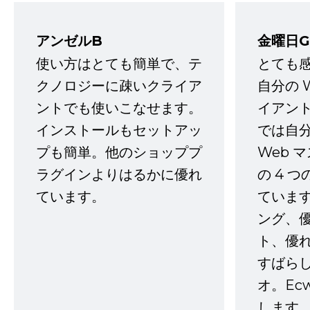
アンゼルB
金曜日G
使い方はとても簡単で、テ
とても
クノロジーに疎いクライア
自分の 
ントでも使いこなせます。
イアン
インストールもセットアッ
では自
プも簡単。他のショッププ
Web 
ラグインよりはるかに優れ
の 4 
ています。
ていま
ング、
ト、優
すばらし
オ。Ec
します。