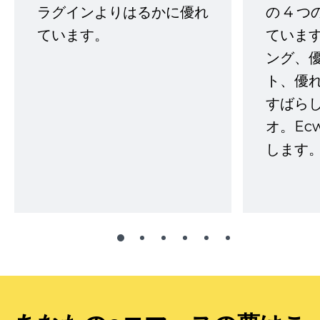
ラグインよりはるかに優れ
の 4 
ています。
ていま
ング、
ト、優
すばらし
オ。Ec
します。