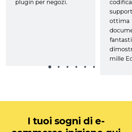
plugin per negozi.
codifica
support
ottima
docume
fantasti
dimostr
mille Ec
I tuoi sogni di e-