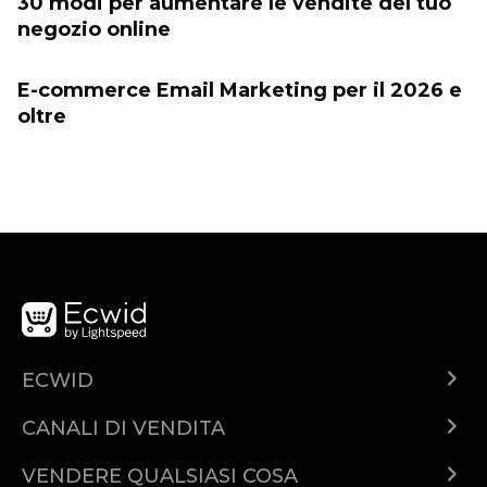
30 modi per aumentare le vendite del tuo
negozio online
E-commerce Email Marketing per il 2026 e
oltre
ECWID
Cos'è Ecwid?
CANALI DI VENDITA
Demo
Vendi ovunque
Piani & Prezzi
VENDERE QUALSIASI COSA