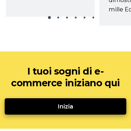
dimostr
mille Ec
I tuoi sogni di e-
commerce iniziano qui
Inizia