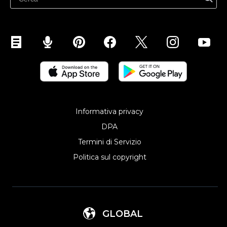
Vendere sul sito web
Vendi sui social media
Vendi su Instagram
Vendi su TikTok
Vendi su Facebook
Vendi su Google
Vendi sui Marketplace
Vendi su WhatsApp
Informativa privacy
Vendi su Pinterest
DPA
Vendi su Snapchat
Termini di Servizio
Vendi su YouTube
Politica sul copyright
Vendere su dispositivi mobili (ShopApp)
GLOBAL