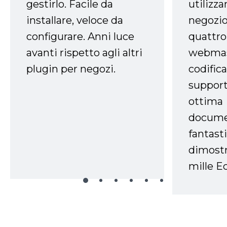
gestirlo. Facile da
utilizza
installare, veloce da
negozio
configurare. Anni luce
quattro
avanti rispetto agli altri
webmast
plugin per negozi.
codifica
support
ottima
docume
fantasti
dimostr
mille Ec