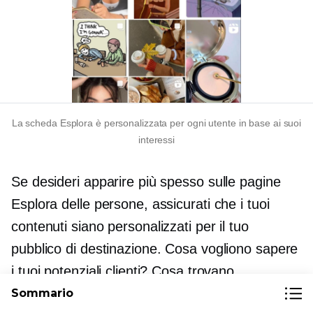
La scheda Esplora è personalizzata per ogni utente in base ai suoi
interessi
Se desideri apparire più spesso sulle pagine
Esplora delle persone, assicurati che i tuoi
contenuti siano personalizzati per il tuo
pubblico di destinazione. Cosa vogliono sapere
i tuoi potenziali clienti? Cosa trovano
divertente? Quali sono i problemi che vogliono
Sommario