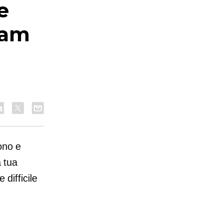
e
ram
ono e
a tua
 difficile