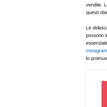
vendite. L
questi obie
Le didasc
possono i
essenziale 
Instagra
lo promuov