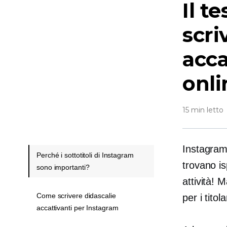
Il t
scri
acca
onli
15 min letto
Instagram 
Perché i sottotitoli di Instagram
trovano
i
sono importanti?
attività! 
Come scrivere didascalie
per i titola
accattivanti per Instagram