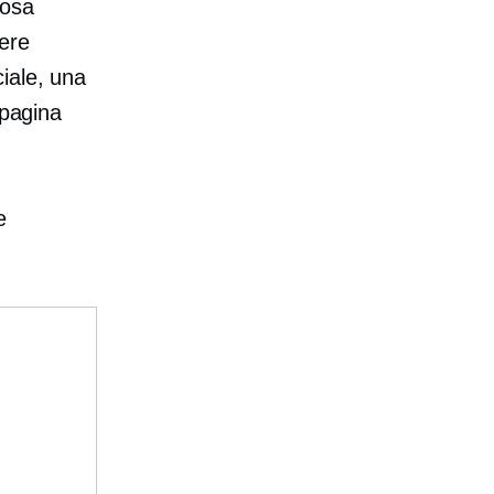
cosa
dere
iale, una
 pagina
e