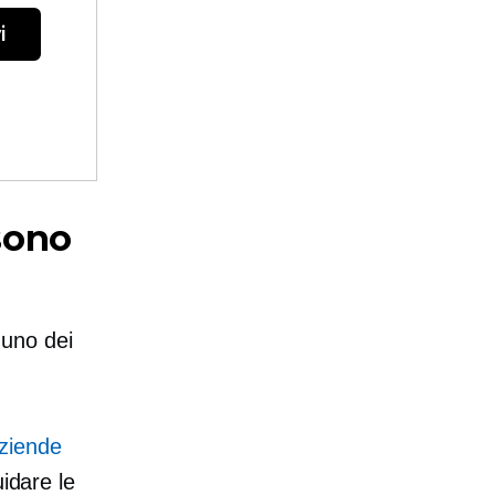
i
 sono
 uno dei
aziende
idare le