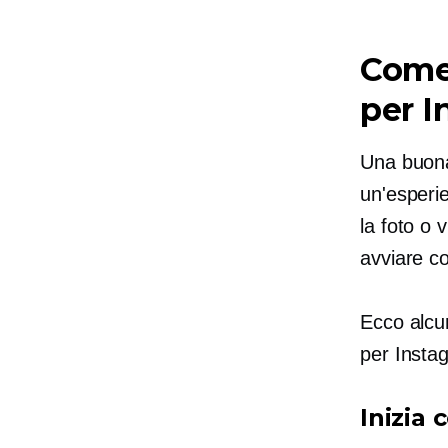
Come 
per I
Una buona
un'esperie
la foto o
avviare co
Ecco alcun
per Instag
Inizia 