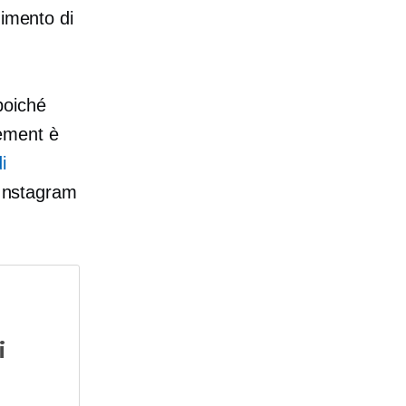
gimento di
poiché
ement è
i
ù Instagram
i