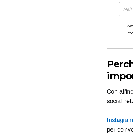
Acc
mo
Perch
impor
Con all'in
social net
Instagram
per coinvo