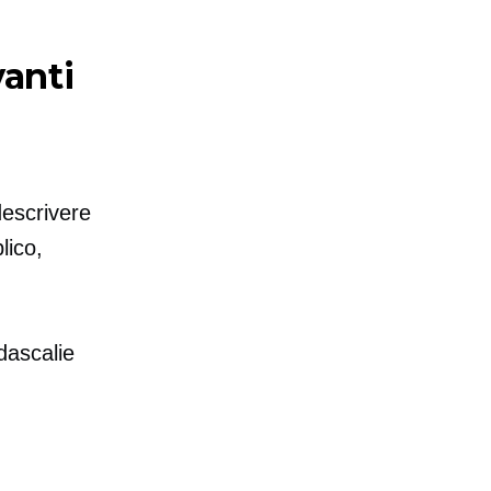
vanti
 descrivere
lico,
idascalie