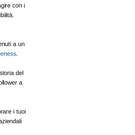
gire con i
ilità.
enuti a un
reness
.
storia del
ollower a
rare i tuoi
aziendali