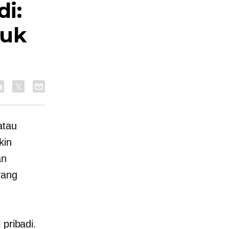
di:
tuk
atau
kin
an
yang
 pribadi.