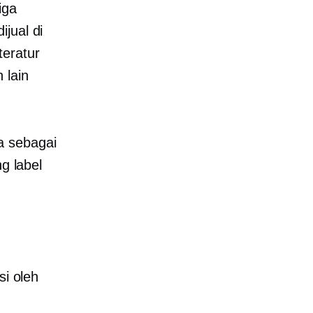
iga
jual di
teratur
 lain
a sebagai
g label
si oleh