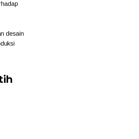
erhadap
n desain
oduksi
tih
t