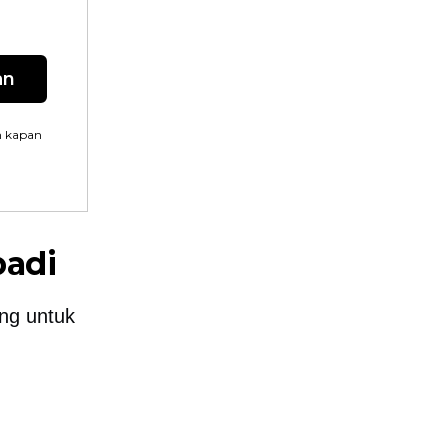
an
n kapan
badi
ling untuk