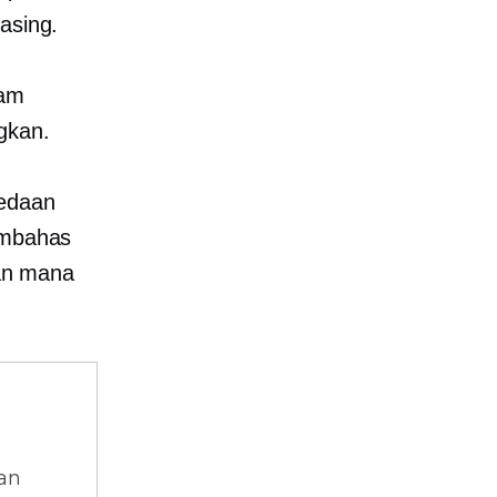
asing.
lam
gkan.
bedaan
membahas
an mana
dan