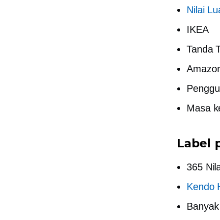
Nilai L
IKEA
Tanda T
Amazon
Penggun
Masa ke
Label 
365 Nil
Kendo H
Banyak 