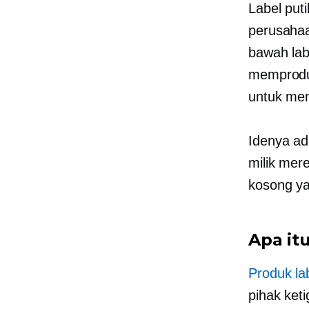
Label puti
perusahaa
bawah lab
memproduk
untuk me
Idenya ad
milik mere
kosong ya
Apa it
Produk lab
pihak ket