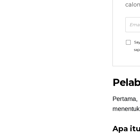
calo
Say
saj
Pelab
Pertama, m
menentuk
Apa it