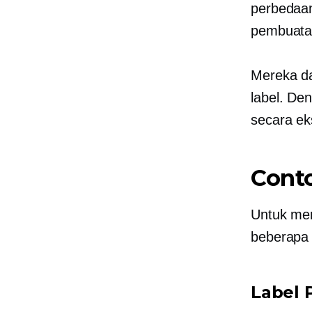
perbedaan
pembuata
Mereka da
label. Den
secara ek
Conto
Untuk mem
beberapa
Label P