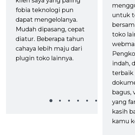
klien saya yang paling
mengg
fobia teknologi pun
untuk t
dapat mengelolanya.
bersam
Mudah dipasang, cepat
toko la
diatur. Beberapa tahun
webmas
cahaya lebih maju dari
Pengko
plugin toko lainnya.
indah,
terbaik 
dokume
bagus, 
yang fa
kasih b
kamu k