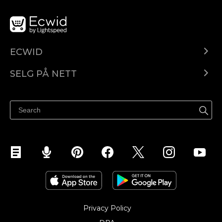
ECWID
Ecwid.com
SELG PÅ NETT
Pris
Selg hvor som helst
Hjelpesenter
Selg på Facebook
Selg på Instagram
Privacy Policy