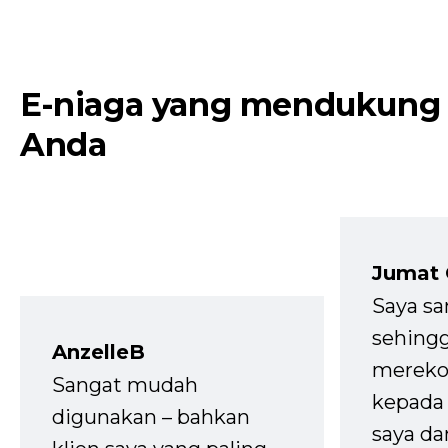
E-niaga yang mendukung
Anda
Jumat
Saya sa
sehingg
AnzelleB
mereko
Sangat mudah
kepada 
digunakan – bahkan
saya da