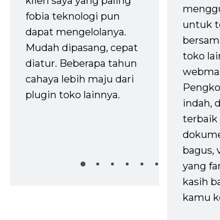
klien saya yang paling
mengg
fobia teknologi pun
untuk t
dapat mengelolanya.
bersam
Mudah dipasang, cepat
toko la
diatur. Beberapa tahun
webmas
cahaya lebih maju dari
Pengko
plugin toko lainnya.
indah,
terbaik 
dokume
bagus, 
yang fa
kasih b
kamu k