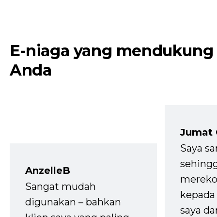
E-niaga yang mendukung
Anda
Jumat
Saya sa
sehingg
AnzelleB
mereko
Sangat mudah
kepada 
digunakan – bahkan
saya da