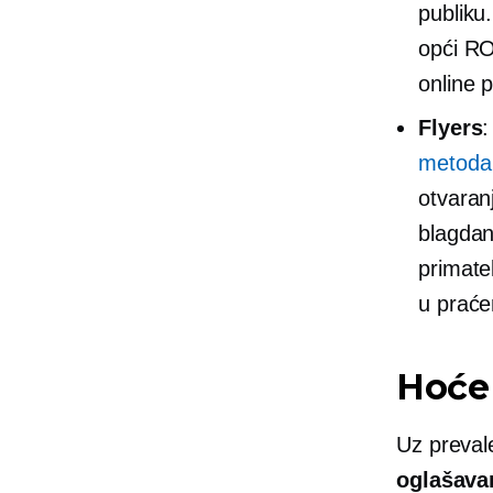
publiku
opći RO
online 
Flyers
metoda 
otvaranj
blagdan
primate
u praće
Hoće 
Uz prevale
oglašava