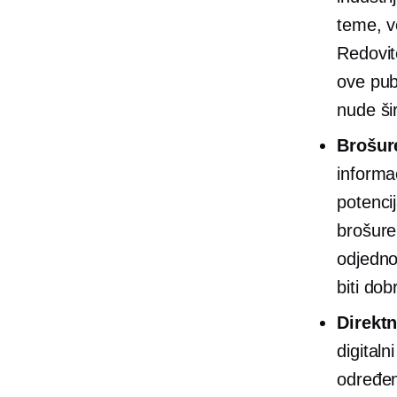
teme, ve
Redovit
ove publ
nude ši
Brošur
informa
potenci
brošure
odjedno
biti
dobr
Direkt
digital
određen