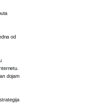
puta
jedna od
u
nternetu.
jan dojam
strategija