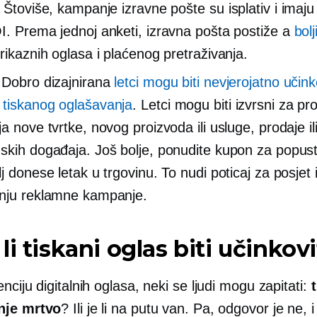
. Štoviše, kampanje izravne pošte su
isplativ
i imaju
I. Prema jednoj anketi, izravna pošta postiže a
bol
prikaznih oglasa i plaćenog pretraživanja.
:
Dobro dizajnirana
letci mogu biti nevjerojatno učink
tiskanog oglašavanja
. Letci mogu biti izvrsni za p
a nove tvrtke, novog proizvoda ili usluge, prodaje il
skih događaja. Još bolje, ponudite kupon za popus
lj donese letak u trgovinu. To nudi poticaj za posjet
nju reklamne kampanje.
li tiskani oglas biti učinkov
nciju digitalnih oglasa, neki se ljudi mogu zapitati:
nje mrtvo
? Ili je li na putu van. Pa, odgovor je ne, 