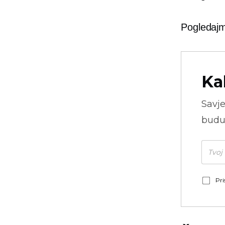
Pogledajm
Ka
Savje
budu
Pri