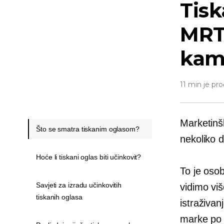
Tisk
MRT
kam
11 min je pro
Marketinšk
Što se smatra tiskanim oglasom?
nekoliko d
Hoće li tiskani oglas biti učinkovit?
To je osob
Savjeti za izradu učinkovitih
vidimo viš
tiskanih oglasa
istraživan
marke po