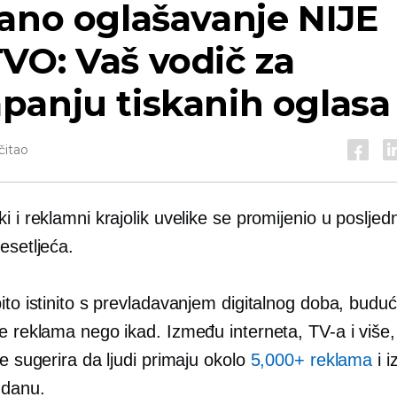
ano oglašavanje NIJE
VO: Vaš vodič za
panju tiskanih oglasa
čitao
i i reklamni krajolik uvelike se promijenio u posljedn
esetljeća.
ito istinito s prevladavanjem digitalnog doba, buduć
e reklama nego ikad. Između interneta, TV-a i više,
je sugerira da ljudi primaju okolo
5,000+ reklama
i i
 danu.