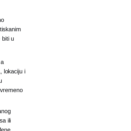
no
 tiskanim
biti u
 a
 lokaciju i
u
tovremeno
kanog
a ili
eđene