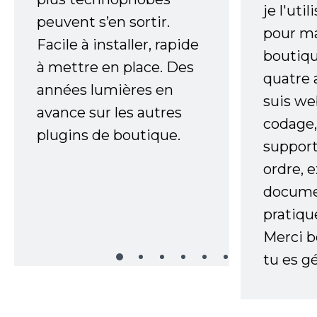
je l'uti
peuvent s’en sortir.
pour m
Facile à installer, rapide
boutiqu
à mettre en place. Des
quatre 
années lumières en
suis w
avance sur les autres
codage,
plugins de boutique.
support
ordre, 
documen
pratiqu
Merci 
tu es gé