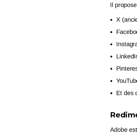
Il propose
X (anci
Facebo
Instag
LinkedI
Pintere
YouTub
Et des 
Redime
Adobe es