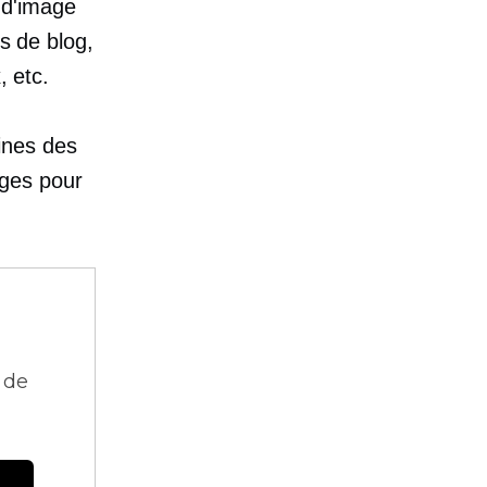
 d'image
s de blog,
, etc.
ines des
ages pour
 de