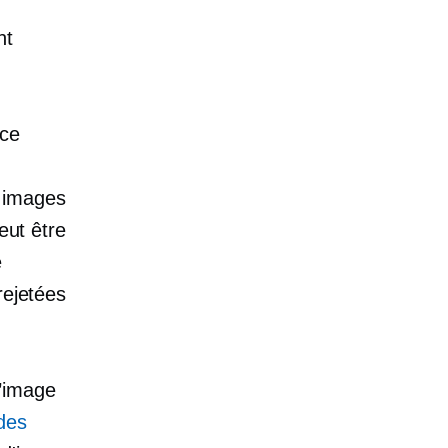
nt
rce
s images
eut être
e
rejetées
’image
 des