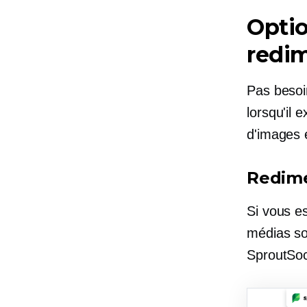
Optio
redi
Pas besoi
lorsqu'il
d'images 
Redime
Si vous e
médias so
SproutSoci