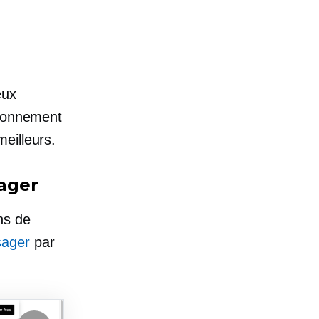
eux
sionnement
eilleurs.
ager
ns de
sager
par