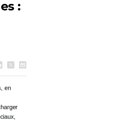
es :
s, en
charger
ociaux,