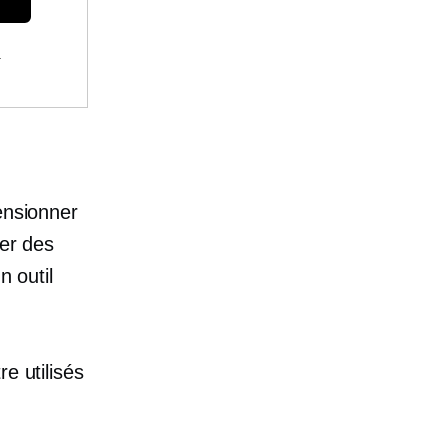
.
e
ensionner
ger des
n outil
e utilisés