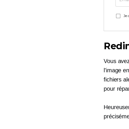
Je 
Redim
Vous avez 
l'image en
fichiers a
pour répa
Heureuseme
précisémen