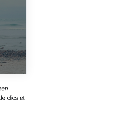
een
de clics et