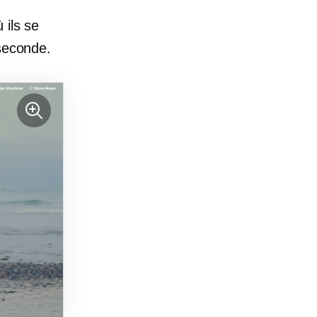
 ils se
 seconde.