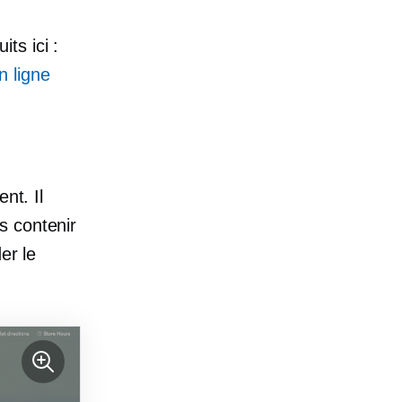
ts ici :
 ligne
nt. Il
s contenir
er le