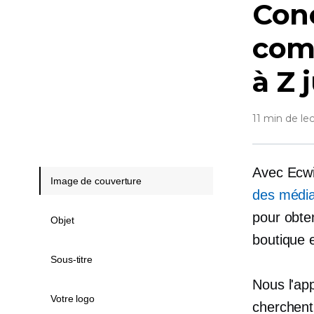
Conc
com
à Z 
11 min de le
Avec Ecw
Image de couverture
des média
pour obte
Objet
boutique e
Sous-titre
Nous l'ap
Votre logo
cherchent 