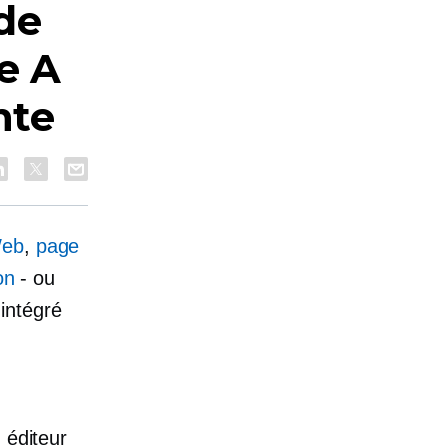
de
e A
nte
Web
,
page
on
-
ou
intégré
 éditeur