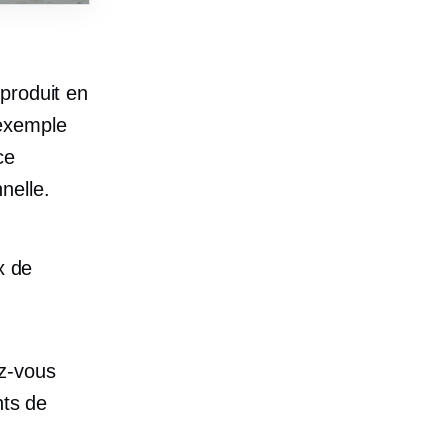
produit en
r exemple
ce
nelle.
x de
z-vous
nts de