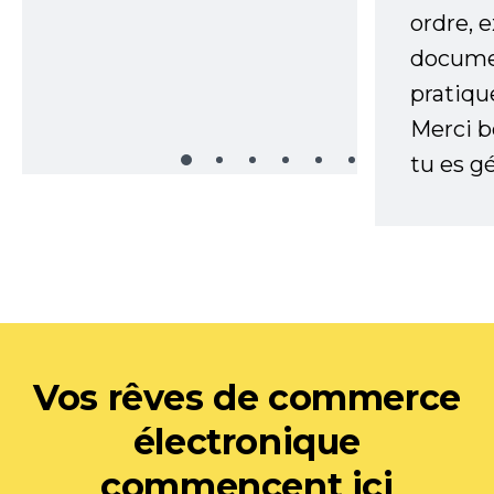
ordre, 
documen
pratiqu
Merci 
tu es gé
Vos rêves de commerce
électronique
commencent ici