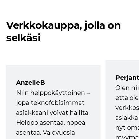
Verkkokauppa, jolla on
selkäsi
Perjant
AnzelleB
Olen ni
Niin helppokäyttöinen –
että ole
jopa teknofobisimmat
verkkos
asiakkaani voivat hallita.
asiakkai
Helppo asentaa, nopea
nyt om
asentaa. Valovuosia
myymälä