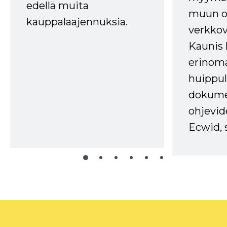
edellä muita
muun oh
kauppalaajennuksia.
verkkov
Kaunis 
erinom
huippul
dokume
ohjevid
Ecwid, 