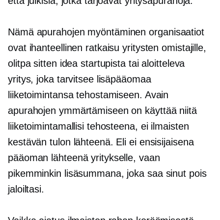
että julkisia, jotka tarjoavat yritysapurahoja.
Nämä
apurahojen myöntäminen
organisaatiot
ovat ihanteellinen ratkaisu yritysten omistajille,
olitpa sitten idea startupista tai aloitteleva
yritys, joka tarvitsee lisäpääomaa
liiketoimintansa tehostamiseen. Avain
apurahojen ymmärtämiseen on käyttää niitä
liiketoimintamallisi tehosteena, ei ilmaisten
kestävän tulon lähteenä. Eli ei ensisijaisena
pääoman lähteenä yritykselle, vaan
pikemminkin lisäsummana, joka saa sinut pois
jaloiltasi.