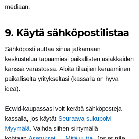
mediaan.
9. Käytä sähköpostilistaa
Sähköposti auttaa sinua jatkamaan
keskustelua tapaamiesi paikallisten asiakkaiden
kanssa
varastossa.
Aloita tilaajien kerääminen
paikalliselta yritykseltäsi (kassalla on hyvä
idea).
Ecwid-kaupassasi voit kerätä sähköposteja
kassalla, jos käytät
Seuraava sukupolvi
Myymälä
. Vaihda siihen siirtymällä
kohtaan
Asetukset → Mitä uutta
. Jos et näe