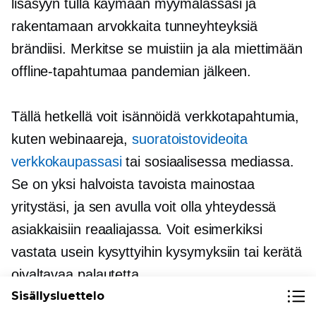
lisäsyyn tulla käymään myymälässäsi ja
rakentamaan arvokkaita tunneyhteyksiä
brändiisi. Merkitse se muistiin ja ala miettimään
offline-tapahtumaa pandemian jälkeen.
Tällä hetkellä voit isännöidä verkkotapahtumia,
kuten webinaareja,
suoratoistovideoita
verkkokaupassasi
tai sosiaalisessa mediassa.
Se on yksi halvoista tavoista mainostaa
yritystäsi, ja sen avulla voit olla yhteydessä
asiakkaisiin reaaliajassa. Voit esimerkiksi
vastata usein kysyttyihin kysymyksiin tai kerätä
oivaltavaa palautetta.
Sisällysluettelo