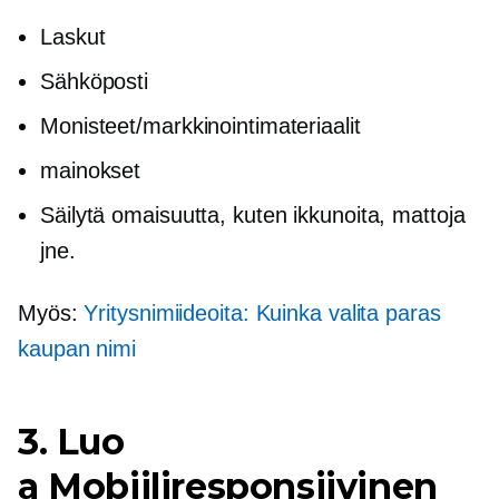
Laskut
Sähköposti
Monisteet/markkinointimateriaalit
mainokset
Säilytä omaisuutta, kuten ikkunoita, mattoja
jne.
Myös:
Yritysnimiideoita: Kuinka valita paras
kaupan nimi
3. Luo
a
Mobiiliresponsiivinen