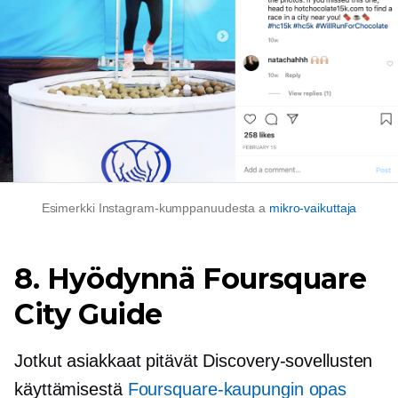
Esimerkki Instagram-kumppanuudesta a
mikro-vaikuttaja
8. Hyödynnä Foursquare
City Guide
Jotkut asiakkaat pitävät Discovery-sovellusten
käyttämisestä
Foursquare-kaupungin opas