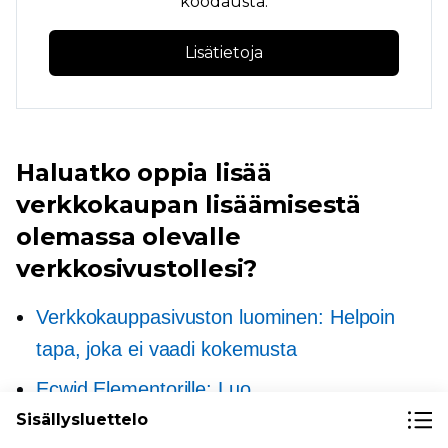
koodausta.
Lisätietoja
Haluatko oppia lisää
verkkokaupan lisäämisestä
olemassa olevalle
verkkosivustollesi?
Verkkokauppasivuston luominen: Helpoin
tapa, joka ei vaadi kokemusta
Ecwid Elementorille: Luo
Sisällysluettelo
verkkokauppasivusto WordPressissä ilman