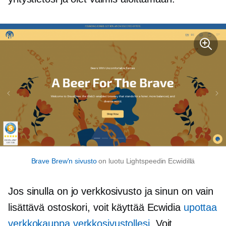
Brave Brew'n sivusto
on luotu Lightspeedin Ecwidillä
Jos sinulla on jo verkkosivusto ja sinun on vain
lisättävä ostoskori, voit käyttää Ecwidia
upottaa
verkkokauppa verkkosivustollesi
. Voit