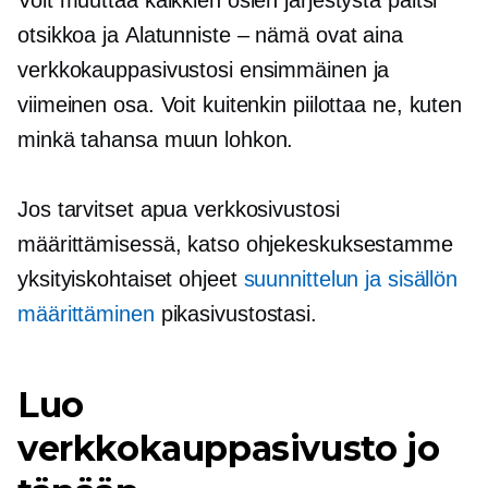
Voit muuttaa kaikkien osien järjestystä paitsi
otsikkoa ja
Alatunniste – nämä
ovat aina
verkkokauppasivustosi ensimmäinen ja
viimeinen osa. Voit kuitenkin piilottaa ne, kuten
minkä tahansa muun lohkon.
Jos tarvitset apua verkkosivustosi
määrittämisessä, katso ohjekeskuksestamme
yksityiskohtaiset ohjeet
suunnittelun ja sisällön
määrittäminen
pikasivustostasi.
Luo
verkkokauppasivusto jo