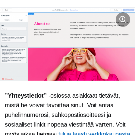
”Yhteystiedot”
-osiossa asiakkaat tietävät,
mistä he voivat tavoittaa sinut. Voit antaa
puhelinnumerosi, sähköpostiosoitteesi ja
sosiaaliset linkit nopeaa viestintää varten. Voit
myös jakaa tietojasi
tiili ja laasti
verkkokaupasta