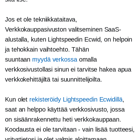
Jos et ole
tekniikkataitava,
Verkkokauppasivuston valitseminen SaaS-
alustalla, kuten Lightspeedin Ecwid, on helpoin
ja tehokkain vaihtoehto. Tähän
suuntaan
myydä verkossa
omalla
verkkosivustollasi sinun ei tarvitse hakea apua
verkkokehittäjiltä tai suunnittelijoilta.
Kun olet
rekisteröidy Lightspeedin Ecwidillä
,
saat an
helppo käyttää
verkkosivusto, jossa
on
sisäänrakennettu
heti verkkokauppaan.
Koodausta ei ole
tarvitaan - vain
lisää tuotteesi,
yritystietosi ja olet valmis aloittamaan.