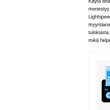
Käytä anal
menestyy 
Lightspee
myyntianal
tuloksista,
mikä help