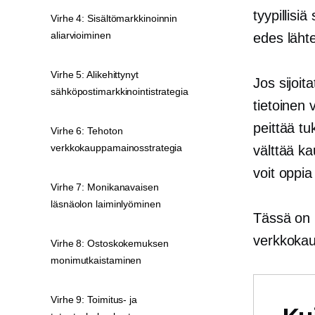
tyypillisi
Virhe 4: Sisältömarkkinoinnin
aliarvioiminen
edes lähte
Virhe 5: Alikehittynyt
Jos sijoit
sähköpostimarkkinointistrategia
tietoinen 
peittää tu
Virhe 6: Tehoton
verkkokauppamainosstrategia
välttää k
voit oppi
Virhe 7: Monikanavaisen
läsnäolon laiminlyöminen
Tässä on 1
verkkokaup
Virhe 8: Ostoskokemuksen
monimutkaistaminen
Virhe 9: Toimitus- ja