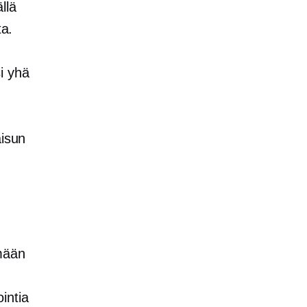
llä
ta.
i yhä
aisun
ämään
intia