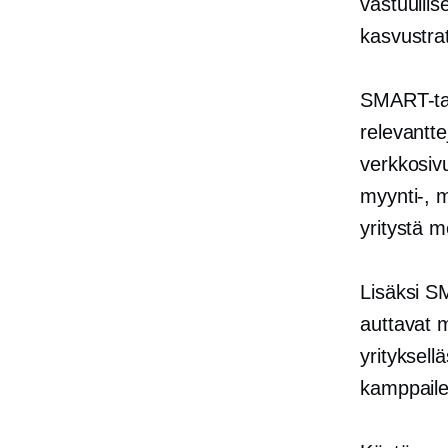
vastuulli
kasvustra
SMART-tavo
relevantte
verkkosivu
myynti-, m
yritystä 
Lisäksi S
auttavat 
yrityksell
kamppaile