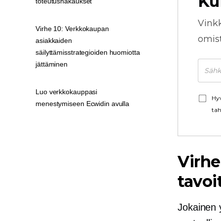
Ku
toteutushakaukset
Vink
Virhe 10: Verkkokaupan
omista
asiakkaiden
säilyttämisstrategioiden huomiotta
jättäminen
Luo verkkokauppasi
Hyv
menestymiseen Ecwidin avulla
tah
Virhe
tavoi
Jokainen y