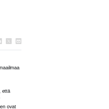
 maailmaa
 että
?
nen ovat