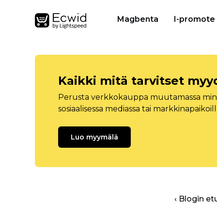
Magbenta
I-promote
Kaikki mitä tarvitset myy
Perusta verkkokauppa muutamassa minuu
sosiaalisessa mediassa tai markkinapaikoill
Luo myymälä
‹ Blogin et