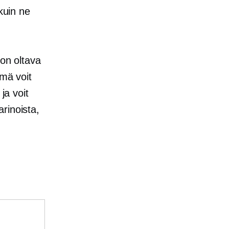
kuin ne
 on oltava
ämä voit
ja voit
rinoista,