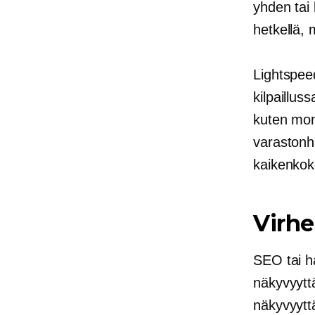
yhden tai 
hetkellä, 
Lightspee
kilpaillu
kuten
mon
varastonha
kaikenkokoi
Virhe
SEO tai h
näkyvyytt
näkyvyytt