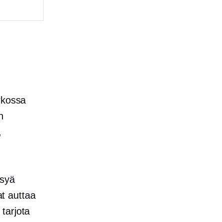
rkossa
n
,
äsyä
at auttaa
tarjota