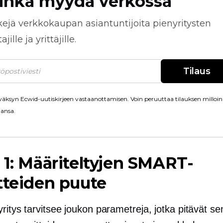
inka myydä verkossa
kejä
verkkokaupan
asiantuntijoita pienyritysten
jille ja yrittäjille.
Tilaus
äksyn Ecwid-uutiskirjeen vastaanottamisen. Voin peruuttaa tilauksen milloin
ansa.
 1: Määriteltyjen SMART-
tteiden puute
ritys tarvitsee joukon parametreja, jotka pitävät se