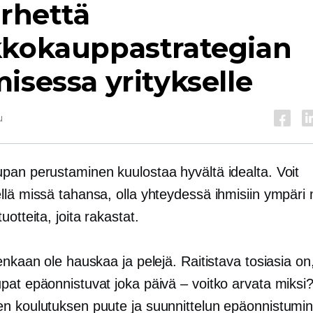
irhettä
kkokauppastrategian
isessa yritykselle
u
pan perustaminen kuulostaa hyvältä idealta. Voit
llä missä tahansa, olla yhteydessä ihmisiin ympäri
uotteita, joita rakastat.
enkaan ole hauskaa ja pelejä. Raitistava tosiasia on,
pat epäonnistuvat joka päivä – voitko arvata miksi
n koulutuksen puute ja suunnittelun epäonnistumi