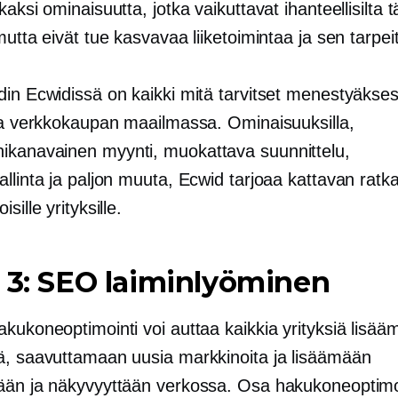
kaksi ominaisuutta, jotka vaikuttavat ihanteellisilta tä
mutta eivät tue kasvavaa liiketoimintaa ja sen tarpei
din Ecwidissä on kaikki mitä tarvitset menestyäkses
ssa verkkokaupan maailmassa. Ominaisuuksilla,
ikanavainen
myynti, muokattava suunnittelu,
llinta ja paljon muuta, Ecwid tarjoaa kattavan ratk
sille yrityksille.
 3: SEO laiminlyöminen
akukoneoptimointi voi auttaa kaikkia yrityksiä lisä
ä, saavuttamaan uusia markkinoita ja lisäämään
ään ja näkyvyyttään verkossa. Osa hakukoneoptimo