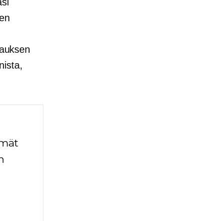
asi
ten
tsauksen
nista,
mmät
n