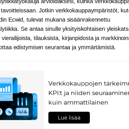
ytiikkatyökaluja arvioidaksesi, kuinka verkkokaupp
tavoitteissaan. Jotkin verkkokauppaympäristöt, ku
din Ecwid, tulevat mukana
sisäänrakennettu
ytiikka. Se antaa sinulle yksityiskohtaisen yleiska
 vierailijoista, tilauksista, kirjanpidosta ja markkinoin
ottaa edistymisen seurantaa ja ymmärtämistä.
Verkkokauppojen tärkei
KPI:t ja niiden seuraamine
kuin ammattilainen
Lue lisää