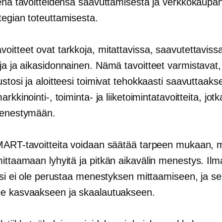
sena tavoitteidensa saavuttamisesta ja verkkokaupa
tegian toteuttamisesta.
itteet ovat tarkkoja, mitattavissa, saavutettaviss
ja ja
aikasidonnainen.
Nämä tavoitteet varmistavat,
stosi ja aloitteesi toimivat tehokkaasti saavuttaaks
arkkinointi-, toiminta- ja liiketoimintatavoitteita, jot
menestymään.
MART-tavoitteita voidaan säätää tarpeen mukaan, 
mittaamaan lyhyitä ja
pitkän aikavälin
menestys. Ilma
äsi ei ole perustaa menestyksen mittaamiseen, ja se
e kasvaakseen ja skaalautuakseen.