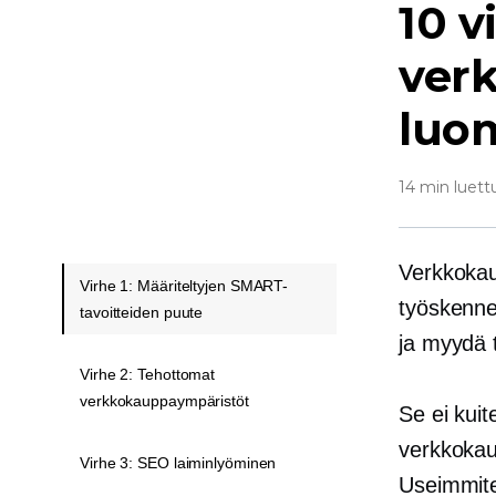
10 v
ver
luom
14 min luett
Verkkokau
Virhe 1: Määriteltyjen SMART-
työskenne
tavoitteiden puute
ja myydä t
Virhe 2: Tehottomat
verkkokauppaympäristöt
Se ei kuit
verkkokau
Virhe 3: SEO laiminlyöminen
Useimmite