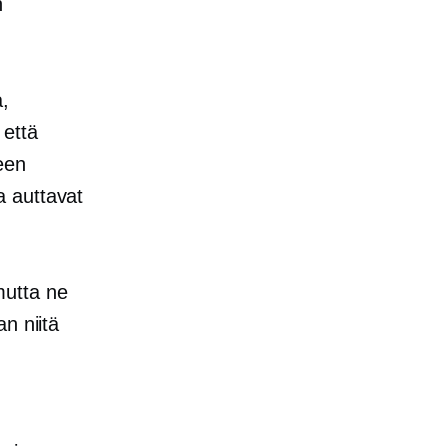
n
a,
 että
een
ka auttavat
mutta ne
n niitä