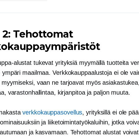
 2: Tehottomat
kokauppaympäristöt
ppa-alustat tukevat yrityksiä myymällä tuotteita ve
le ympäri maailmaa. Verkkokauppaalustoja ei ole vai
n myymiseksi, vaan ne tarjoavat myös asiakastukea
aa, varastonhallintaa, kirjanpitoa ja paljon muuta.
imakasta
verkkokauppasovellus
, yrityksillä ei ole pä
ominaisuuksiin ja liiketoimintatyökaluihin, jotka voiv
alautumaan ja kasvamaan. Tehottomat alustat voivat 