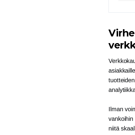
Virhe
verk
Verkkokau
asiakkail
tuotteide
analytiikk
Ilman vo
vankoihin 
niitä ska