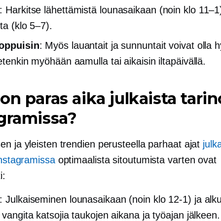
: Harkitse lähettämistä lounasaikaan (noin klo 11–1)
sta (klo 5–7).
loppuisin
: Myös lauantait ja sunnuntait voivat olla h
etenkin myöhään aamulla tai aikaisin iltapäivällä.
on paras aika julkaista tarin
gramissa?
n ja yleisten trendien perusteella parhaat ajat
julk
Instagramissa
optimaalista sitoutumista varten ovat
i:
: Julkaiseminen lounasaikaan (noin klo 12-1) ja alkuil
 vangita katsojia taukojen aikana ja työajan jälkeen.