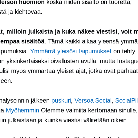
yleisön huomion
koska niiden sisältö on tuoretta,
tä ja kiehtovaa.
t, milloin julkaista ja kuka näkee viestisi, voit
rempaa sisältöä
. Tämä kaikki alkaa yleensä ymmä
taipumuksia.
Ymmärrä yleisösi taipumukset
on tehty
en yksinkertaiseksi oivallusten avulla, mutta Instag
tulisi myös ymmärtää yleiset ajat, jotka ovat parhaat
seen.
nalysoinnin jälkeen
puskuri
,
Versoa Social
,
SocialPil
ja
Myöhemmin
Olemme valmiita kertomaan sinulle, 
n julkaistaan ​​ja kuinka viestisi välitetään oikein.