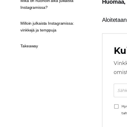
Mikä on huonoin aika julkaista
Huomaa, e
Instagramissa?
Aloitetaan
Milloin julkaista Instagramissa:
vinkkejä ja temppuja
Takeaway
Ku
Vink
omista
Hyv
tah