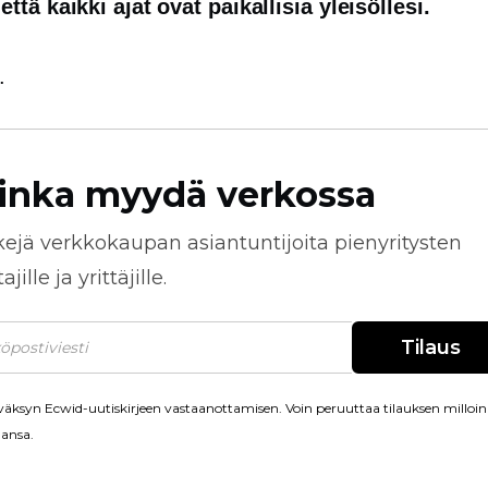
ttä kaikki ajat ovat paikallisia yleisöllesi.
.
inka myydä verkossa
kejä
verkkokaupan
asiantuntijoita pienyritysten
jille ja yrittäjille.
Tilaus
äksyn Ecwid-uutiskirjeen vastaanottamisen. Voin peruuttaa tilauksen milloin
ansa.