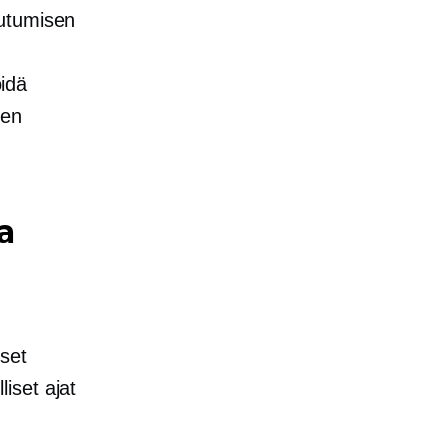
outumisen
idä
sen
a
set
liset ajat