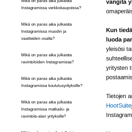
Mikä on paras aika julkaista
vangita 
Instagramissa verkkokaupoissa?
omaperäis
Mikä on paras aika julkaista
Kun tiedä
Instagramissa muodin ja
vaatteiden osalta?
luoda pa
yleisösi 
Mikä on paras aika julkaista
suhteellis
ravintoloiden Instagramissa?
yritysten 
postaami
Mikä on paras aika julkaista
Instagramissa koulutusyrityksille?
Tietojen a
Mikä on paras aika julkaista
HootSuite
Instagramissa matkailu- ja
Instagramii
ravintola-alan yrityksille?