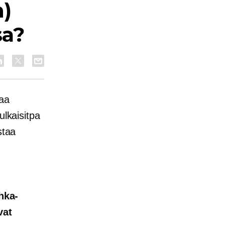
n)
sa?
aa
ulkaisitpa
staa
hka-
vat