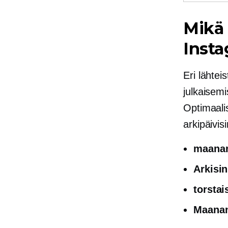
Mikä 
Insta
Eri lähtei
julkaisemi
Optimaali
arkipäivis
maanan
Arkisin
torstai
Maanant