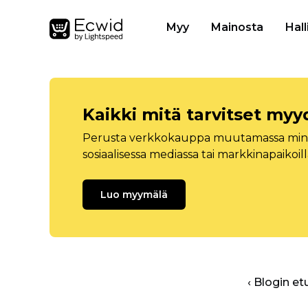
Myy
Mainosta
Hall
Kaikki mitä tarvitset myy
Perusta verkkokauppa muutamassa minuu
sosiaalisessa mediassa tai markkinapaikoill
Luo myymälä
‹ Blogin et