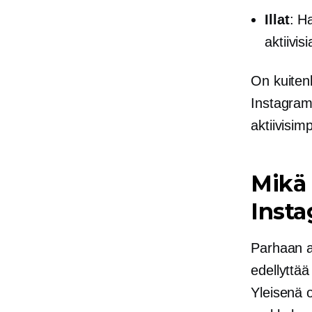
Illat
: H
aktiivisi
On kuiten
Instagram 
aktiivisim
Mikä 
Insta
Parhaan a
edellyttä
Yleisenä o