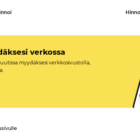
innoi
Hinno
däksesi verkossa
tissa myydäksesi verkkosivustolla,
a.
usivulle