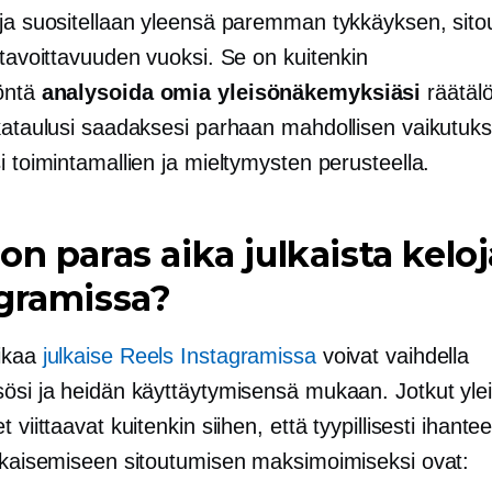
oja suositellaan yleensä paremman tykkäyksen, sit
 tavoittavuuden vuoksi. Se on kuitenkin
öntä
analysoida omia yleisönäkemyksiäsi
räätälö
ikataulusi saadaksesi parhaan mahdollisen vaikutuk
i toimintamallien ja mieltymysten perusteella.
on paras aika julkaista keloj
gramissa?
ikaa
julkaise Reels Instagramissa
voivat vaihdella
sösi ja heidän käyttäytymisensä mukaan. Jotkut ylei
 viittaavat kuitenkin siihen, että tyypillisesti ihanteel
ulkaisemiseen sitoutumisen maksimoimiseksi ovat: