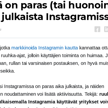
 on paras (tai huonoi
 julkaista Instagramis
u
 jotka
markkinoida Instagramin kautta
kannattaa ott
uuhka-ajat, jolloin käyttäjien toiminta on huimaa. J
inan, rullan tai varsinaisen postauksen, on hyvä mui
seikka.
i Instagramissa on paras aika julkaista, ja näiden
n noudattaminen voi lisätä aktiivisuutta. Tekijä:
ruu
ulkaisemalla Instagramia käyttävät yritykset voi