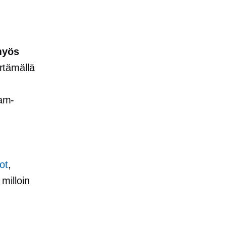
 myös
rtämällä
ram-
ot
,
milloin