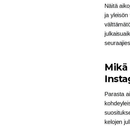
Näitä aik
ja yleisön
välttämät
julkaisua
seuraajies
Mikä 
Insta
Parasta a
kohdeylei
suositukset
kelojen j