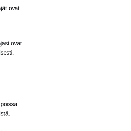
jät ovat
ajasi ovat
sesti.
upoissa
stä.