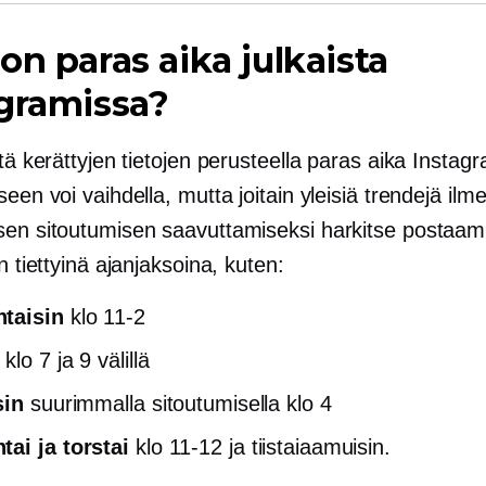
on paras aika julkaista
gramissa?
stä kerättyjen tietojen perusteella paras aika Instagr
seen voi vaihdella, mutta joitain yleisiä trendejä ilm
sen sitoutumisen saavuttamiseksi harkitse postaam
in tiettyinä ajanjaksoina, kuten:
taisin
klo 11-2
klo 7 ja 9 välillä
sin
suurimmalla sitoutumisella klo 4
ai ja torstai
klo 11-12 ja tiistaiaamuisin.