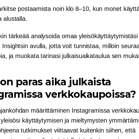
arkitse postaamista noin klo 8–10, kun monet käyttä
a alustalla.
kin tärkeää analysoida omaa yleisökäyttäytymistäsi
Insightsin avulla, jotta voit tunnistaa, milloin seura
pia, ja muokata tarinasi julkaisuaikataulua sen mukai
on paras aika julkaista
gramissa verkkokaupoissa?
jankohdan määrittäminen Instagramissa verkkoka
ä yleisösi käyttäytymisen ja mieltymysten ymmärtämi
hjeena tutkimukset viittaavat kuitenkin siihen, että