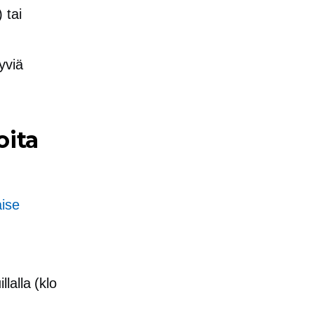
 tai
yviä
oita
aise
lalla (klo