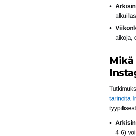
Arkisin
alkuilla
Viikon
aikoja, 
Mikä 
Insta
Tutkimukse
tarinoita 
tyypillisest
Arkisin
4-6) voi