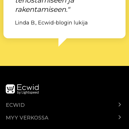
tehostamiseen ja
rakentamiseen."
Linda B., Ecwid-blogin lukija
ECWID
Ecwid.com
MYY VERKOSSA
Hinnoittelu
Myy kaikkialla