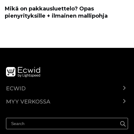
Mikä on pakkausluettelo? Opas
pienyrityksille + ilmainen mallipohja
ECWID
Ecwid.com
MYY VERKOSSA
Hinnoittelu
Myy kaikkialla
Ohjekeskus
Myy Facebookissa
Myy Instagramissa