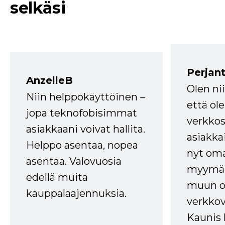
selkäsi
Perjant
AnzelleB
Olen ni
Niin helppokäyttöinen –
että ole
jopa teknofobisimmat
verkkos
asiakkaani voivat hallita.
asiakkai
Helppo asentaa, nopea
nyt om
asentaa. Valovuosia
myymälä
edellä muita
muun oh
kauppalaajennuksia.
verkkov
Kaunis 