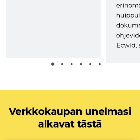
erinom
huippul
dokume
ohjevid
Ecwid, 
Verkkokaupan unelmasi
alkavat tästä