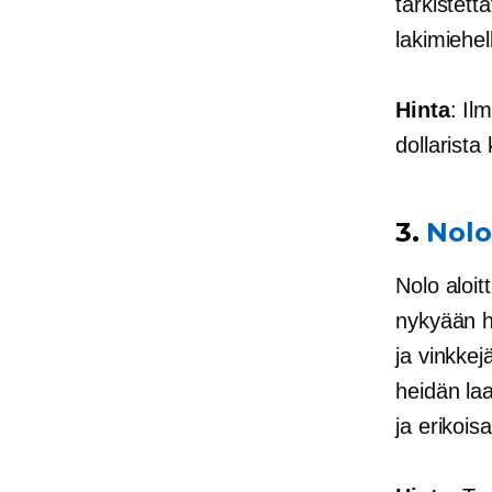
tarkistett
lakimiehel
Hinta
: Il
dollarist
3.
Nolo
Nolo aloit
nykyään he
ja vinkkej
heidän laa
ja erikois