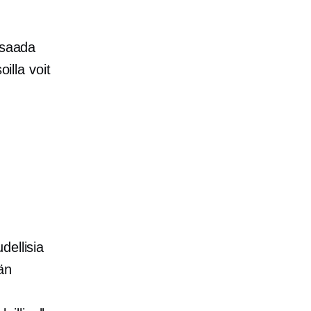
 saada
illa voit
dellisia
än