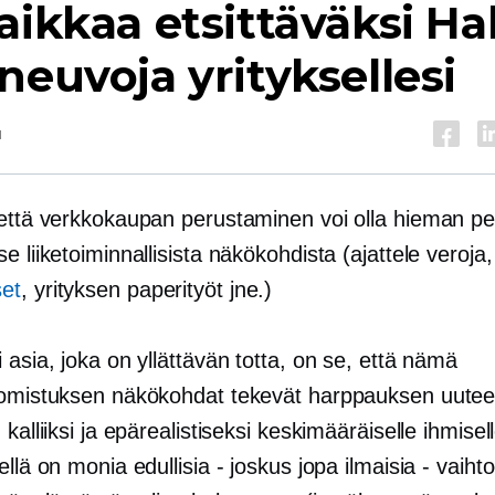
aikkaa etsittäväksi
Ha
neuvoja yrityksellesi
u
 että verkkokaupan perustaminen voi olla hieman pe
e liiketoiminnallisista näkökohdista (ajattele veroja
et
, yrityksen paperityöt jne.)
 asia, joka on yllättävän totta, on se, että nämä
somistuksen näkökohdat tekevät harppauksen uute
 kalliiksi ja epärealistiseksi keskimääräiselle ihmisell
ellä on monia edullisia - joskus jopa ilmaisia ​​- vaiht