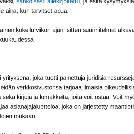
avaksi,
sähköisesti allekirjoitettu
, ja esitä kysymyksiä l
le aina, kun tarvitset apua.
mainen kokeilu viikon ajan, sitten suunnitelmat alkav
a kuukaudessa
ti yrityksenä, joka tuotti painettuja juridisia resursse
idän verkkosivustonsa tarjoaa ilmaisia ​​oikeudellis
ä sekä kirjoja ja lomakkeita, joita voit ostaa. Voit my
jaa asianajajaluetteloa, joka on järjestetty maantiete
alojen mukaan.