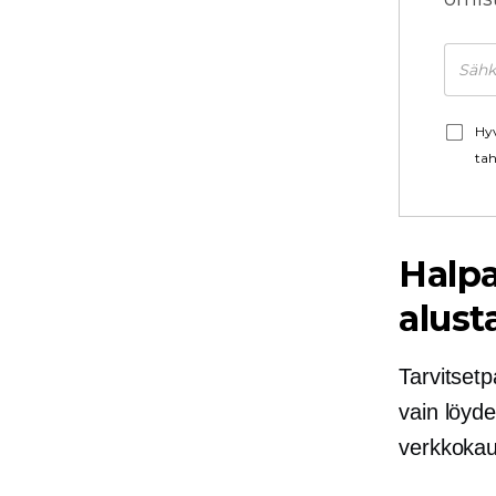
Hyv
tah
Halp
alust
Tarvitsetp
vain löyde
verkkokau