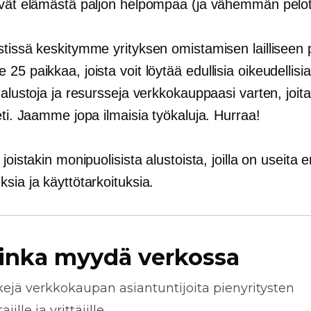
evät elämästä paljon helpompaa (ja vähemmän pelot
stissä keskitymme yrityksen omistamisen lailliseen 
 25 paikkaa, joista voit löytää
edullisia
oikeudellisi
 alustoja ja resursseja verkkokauppaasi varten, joita
eti. Jaamme jopa ilmaisia ​​työkaluja. Hurraa!
joistakin monipuolisista alustoista, joilla on useita eril
sia ja käyttötarkoituksia.
inka myydä verkossa
kejä
verkkokaupan
asiantuntijoita pienyritysten
jille ja yrittäjille.