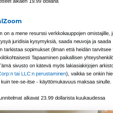
otteet alkaen 19.99 dollaria
alZoom
m on a
mene
resurssi verkkokauppojen omistajille, 
kysyä juridisia kysymyksiä, saada neuvoja ja saada
n tarkistaa sopimukset (ilman että heidän tarvitsee
ilökohtaisesti
Tapaaminen paikallisen yhteyshenkil
ämä sivusto on kätevä myös lakiasiakirjojen arkisto
Corp:n tai LLC:n perustaminen
), vaikka se onkin h
a kuin tee-se-itse - käyttömukavuus maksaa sinulle.
unnitelmat alkavat 23.99 dollarista kuukaudessa