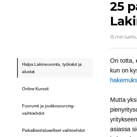
25 p
Laki
15 min luett
On totta,
Halpa Lakineuvonta, työkalut ja
kun on kys
alustat
hakemuks
Online Kurssit
Mutta yksi
Foorumit ja joukkosourcing-
pienyrity
vaihtoehdot
yritykseen
asiassa si
Paikalliset/alueelliset vaihtoehdot