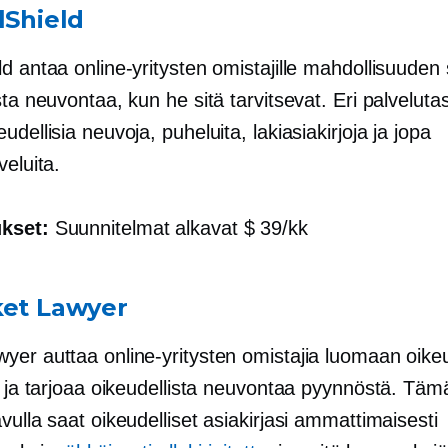
lShield
d antaa online-yritysten omistajille mahdollisuuden
sta neuvontaa, kun he sitä tarvitsevat. Eri palvelutaso
udellisia neuvoja, puheluita, lakiasiakirjoja ja jopa
veluita.
kset:
Suunnitelmat alkavat $ 39/kk
et Lawyer
yer auttaa online-yritysten omistajia luomaan oikeu
a ja tarjoaa oikeudellista neuvontaa pyynnöstä. Täm
vulla saat oikeudelliset asiakirjasi ammattimaisesti