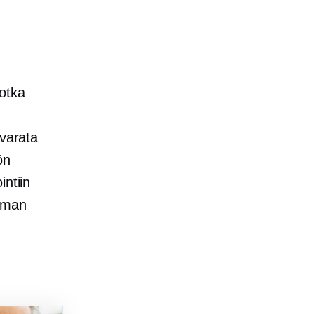
jotka
 varata
ön
intiin
ieman