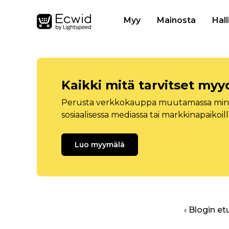
Myy
Mainosta
Hall
Kaikki mitä tarvitset myy
Perusta verkkokauppa muutamassa minuu
sosiaalisessa mediassa tai markkinapaikoill
Luo myymälä
‹ Blogin et