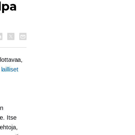
lpa
lottavaa,
,
lailliset
en
e. Itse
oehtoja,