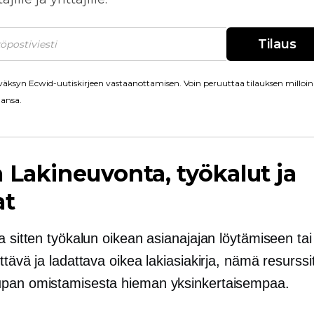
Tilaus
äksyn Ecwid-uutiskirjeen vastaanottamisen. Voin peruuttaa tilauksen milloin
ansa.
a
Lakineuvonta, työkalut ja
at
a sitten työkalun oikean asianajajan löytämiseen tai
ttävä ja ladattava oikea lakiasiakirja, nämä resurssi
pan omistamisesta hieman yksinkertaisempaa.