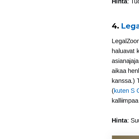
Hinta
: Tu
4.
Leg
LegalZoo
haluavat 
asianajaja
aikaa
henk
kanssa.) T
(
kuten S 
kalliimpa
Hinta
: Su