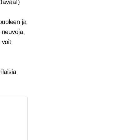
tavaa!)
puoleen ja
a neuvoja,
 voit
aisia ​​