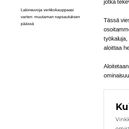
jotka tek
Lakineuvoja verkkokauppaasi
varten: muutaman napsautuksen
Tässä vie
päässä
osoitamme
työkaluja,
aloittaa h
Aloitetaan 
ominaisuuk
Ku
Vink
omista