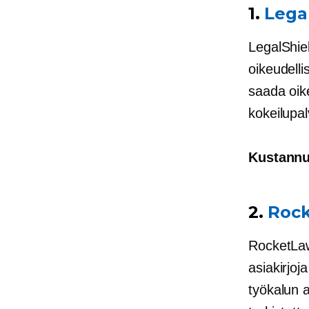
1.
Lega
LegalShiel
oikeudelli
saada oike
kokeilupal
Kustannu
2.
Rock
RocketLaw
asiakirjoj
työkalun a