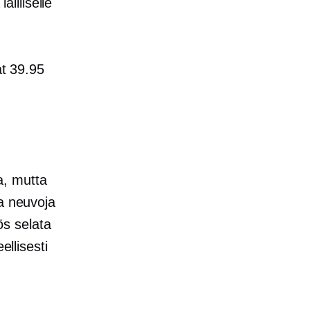
ailliselle
at 39.95
ja, mutta
ia neuvoja
ös selata
ellisesti