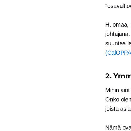
"osavalti
Huomaa, et
johtajana.
suuntaa l
(CalOPPA
2. Ymm
Mihin aiot
Onko olema
joista asia
Nämä ovat