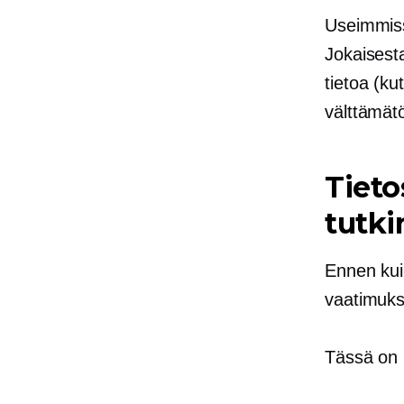
Useimmiss
Jokaisest
tietoa (ku
välttämätö
Tieto
tutk
Ennen kui
vaatimukse
Tässä on 