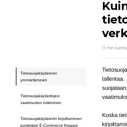
Kuin
tiet
ver
11 min luett
Tietosuoj
Tietosuojakäytännön
tallentaa.
ymmärtäminen
suojataan
Tietosuojakäytäntöjesi
vaatimuks
vaatimusten tutkiminen
Koska tiet
Tietosuojakäytännön kirjoittaminen
kirjoittam
puolestasi E-Commerce Kauppa