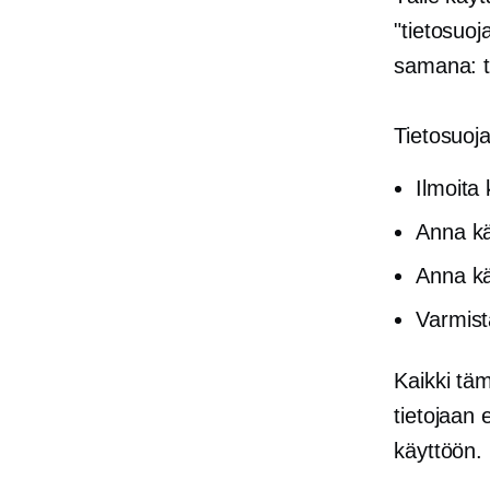
"tietosuoj
samana: ti
Tietosuoj
Ilmoita 
Anna kä
Anna käy
Varmista
Kaikki täm
tietojaan 
käyttöön.