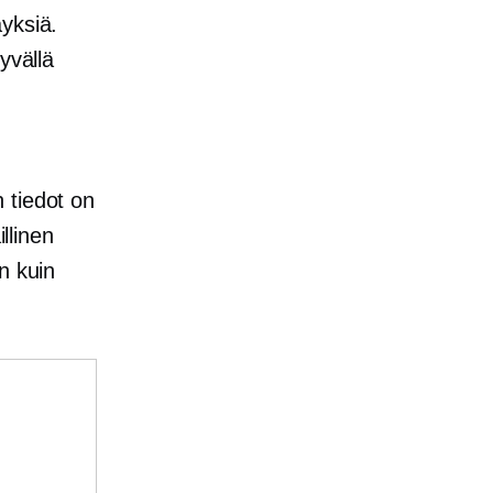
yksiä.
yvällä
n tiedot on
llinen
n kuin