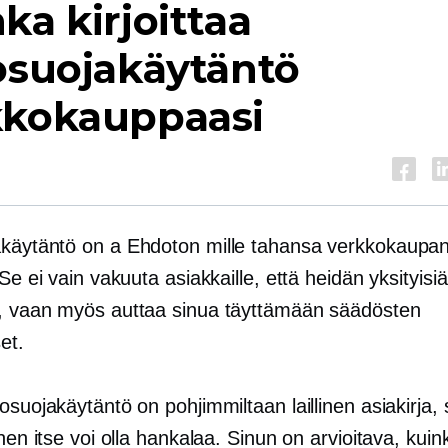
ka kirjoittaa
osuojakäytäntö
kkokauppaasi
u
akäytäntö on a
Ehdoton
mille tahansa
verkkokaupa
 Se ei vain vakuuta asiakkaille, että heidän yksityisiä
, vaan myös auttaa sinua täyttämään säädösten
et.
osuojakäytäntö on pohjimmiltaan laillinen asiakirja,
inen itse voi olla hankalaa. Sinun on arvioitava, kuin