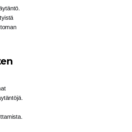
äytäntö.
tyistä
ottoman
.
ten
mat
ytäntöjä.
ttamista.