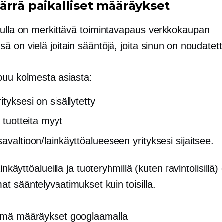
ärrä paikalliset määräykset
nulla on merkittävä toimintavapaus
verkkokaupan
 on vielä joitain sääntöjä, joita sinun on noudatet
puu kolmesta asiasta:
ityksesi on sisällytetty
 ​​tuotteita myyt
avaltioon/lainkäyttöalueeseen yrityksesi sijaitsee.
ainkäyttöalueilla ja tuoteryhmillä (kuten ravintolisillä)
t sääntelyvaatimukset kuin toisilla.
ämä määräykset googlaamalla