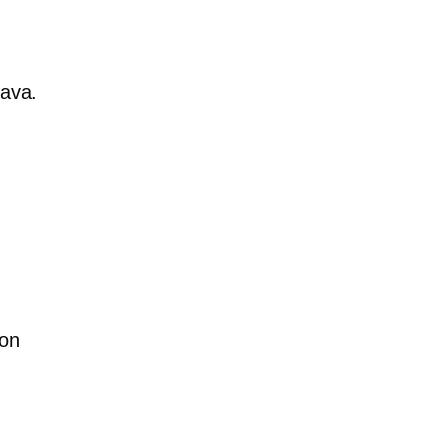
tava.
 on