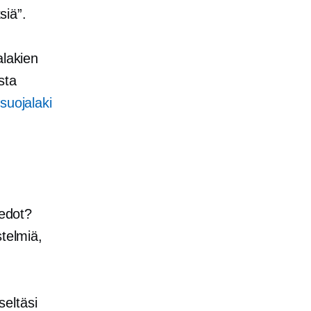
iä”.
alakien
sta
osuojalaki
iedot?
stelmiä,
eltäsi