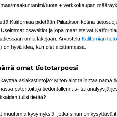
o/maa/maakuntanimi/tuote +
verkkokaupan
määräyks
tä Kaliforniaa pidetään Piilaakson kotina tietosuoj
 Useimmat osavaltiot ja jopa maat etsivät Kalifornia
aatiessaan omia lakejaan. Arvostelu
Kalifornian tiet
)
on hyvä idea, kun olet aloittamassa.
ärrä omat tietotarpeesi
 käyttää asiakastietoja? Miten aiot tallentaa nämä t
ssa patentoituja tiedontallennus- tai analyysijärje
kkaiden tulisi tietää?
 muutamia kysymyksiä, jotka sinun on kysyttävä its