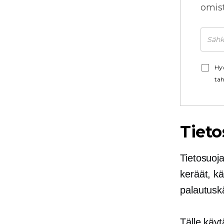
omista
Hyv
tah
Tiet
Tietosuoja
keräät, kä
palautusk
Tälle käyt