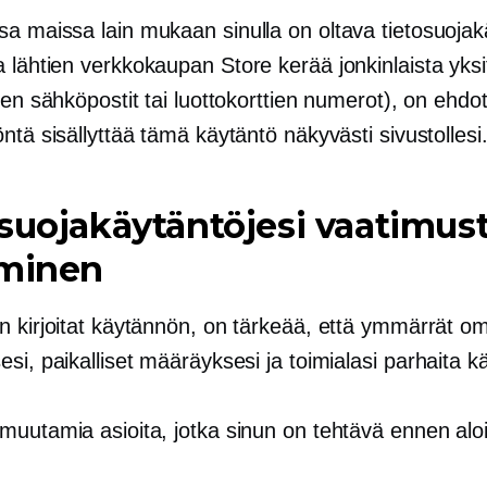
a maissa lain mukaan sinulla on oltava tietosuojak
a lähtien
verkkokaupan
Store kerää jonkinlaista yksi
ten sähköpostit tai luottokorttien numerot), on ehd
ntä sisällyttää tämä käytäntö näkyvästi sivustollesi
suojakäytäntöjesi vaatimus
iminen
n kirjoitat käytännön, on tärkeää, että ymmärrät o
si, paikalliset määräyksesi ja toimialasi
parhaita kä
muutamia asioita, jotka sinun on tehtävä ennen aloi