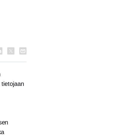
n
 tietojaan
 sen
ka