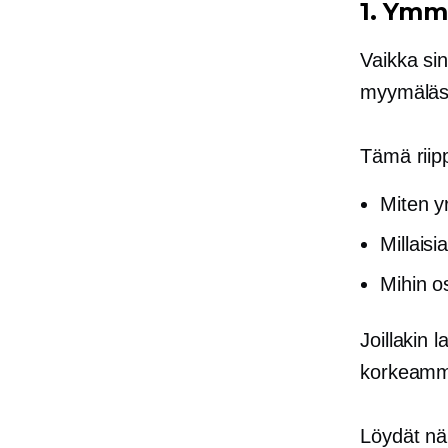
1. Ymm
Vaikka si
myymälässä
Tämä riip
Miten yr
Millaisia
Mihin os
Joillakin l
korkeamma
Löydät n