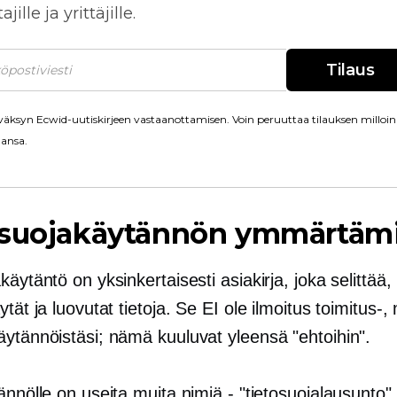
jille ja yrittäjille.
Tilaus
äksyn Ecwid-uutiskirjeen vastaanottamisen. Voin peruuttaa tilauksen milloin
ansa.
osuojakäytännön ymmärtäm
käytäntö on yksinkertaisesti asiakirja, joka selittää,
ytät ja luovutat tietoja. Se EI ole ilmoitus toimitus-,
äytännöistäsi; nämä kuuluvat yleensä "ehtoihin".
ännölle on useita muita nimiä - "tietosuojalausunto",