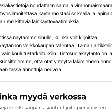
t asiakastietoja noudattaen samalla viranomaismäärä
yös ilmoitettava käytännöistäsi selkeällä ja läpinäk
man merkittäviä lainkäyttövaatimuksia.
tissä näytämme sinulle, kuinka voit kirjoittaa
akäytännön
verkkokaupan
tallentaa. Tämän artikkeli
u vain koulutustarkoituksiin. Tietosuojakäytäntö on lai
 Suosittelemme, että otat yhteyttä lakimieheen enne
tään tässä annettuja neuvoja.
inka myydä verkossa
kejä
verkkokaupan
asiantuntijoita pienyritysten