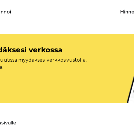
innoi
Hinno
däksesi verkossa
tissa myydäksesi verkkosivustolla,
a.
usivulle