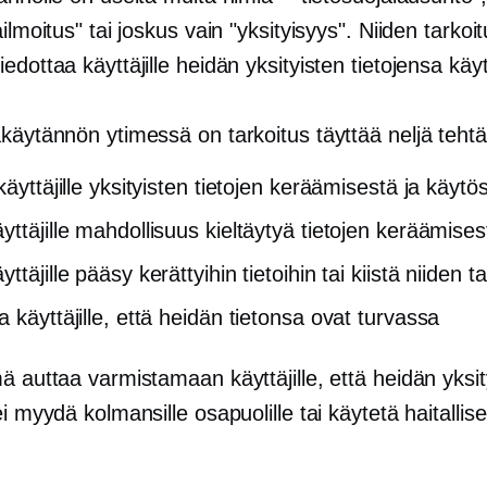
ailmoitus" tai joskus vain "yksityisyys". Niiden tarkoi
edottaa käyttäjille heidän yksityisten tietojensa käy
akäytännön ytimessä on tarkoitus täyttää neljä teht
käyttäjille yksityisten tietojen keräämisestä ja käytö
yttäjille mahdollisuus kieltäytyä tietojen keräämises
ttäjille pääsy kerättyihin tietoihin tai kiistä niiden 
 käyttäjille, että heidän tietonsa ovat turvassa
ä auttaa varmistamaan käyttäjille, että heidän yksit
ei myydä kolmansille osapuolille tai käytetä haitallis