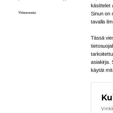
käsittele
Yhteenveto
Sinun on m
tavalla il
Tässä vies
tietosuoj
tarkoitett
asiakirja.
käytät mi
Ku
Vink