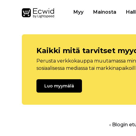
Myy
Mainosta
Hall
Kaikki mitä tarvitset myy
Perusta verkkokauppa muutamassa minuu
sosiaalisessa mediassa tai markkinapaikoill
Luo myymälä
‹ Blogin et