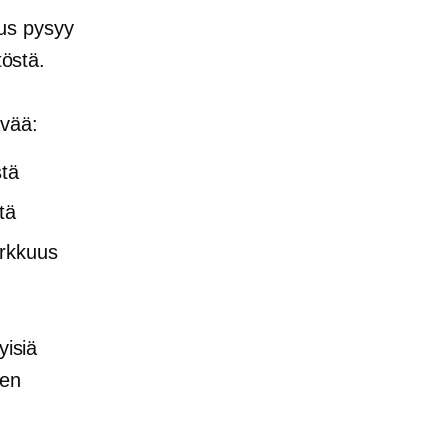
tus pysyy
töstä.
ävää:
stä
tä
tarkkuus
yisiä
een