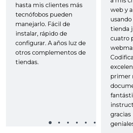
a mis cl
hasta mis clientes más
web y a
tecnófobos pueden
usando 
manejarlo. Fácil de
tienda 
instalar, rápido de
cuatro 
configurar. A años luz de
webmas
otros complementos de
Codific
tiendas.
excelen
primer 
docume
fantást
instruc
gracias
geniale